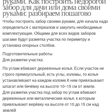
руками. Как построить недорогой
забор для дачи или дома своими
руками: разбираем пошагово
Чтобы построить забор своими руками, для начала надо
Бюджетный забор
Забор из бревен
определиться с материалом и закупить необходимые
комплектующие. Общими для всех видов заборов
шагами будут разметка участка по периметру и
установка опорных столбов.
Бесплатный забор
Деревянные заборы
Подготовительные работы
Для разметки участка:
По углам вбивают деревянные колья. Если участок не
строго прямоугольный, есть углы, изломы, то колья
Забор из профнастила
Бюджетные заборы
устанавливают на каждом изломе.К ним привязывают
шпагат или бечёвку на высоте 10–15 см от земли.
Для разметки участка под забор по углам вбивают
деревянные или металлические колья, к которым
Современный забор
Красивый забор
привязывают верёвку на высоте от 10 до 15 см над
землёй