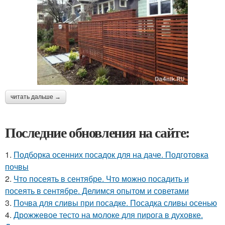
читать дальше →
Последние обновления на сайте:
1.
Подборка осенних посадок для на даче. Подготовка
почвы
2.
Что посеять в сентябре. Что можно посадить и
посеять в сентябре. Делимся опытом и советами
3.
Почва для сливы при посадке. Посадка сливы осенью
4.
Дрожжевое тесто на молоке для пирога в духовке.