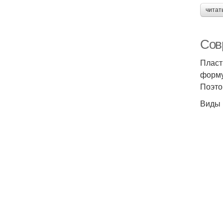
читат
Сов
Пласт
форму
Поэто
Виды 