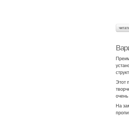
читат
Вар
Преим
устан
струк
Этот 
творч
очень
На за
пропи