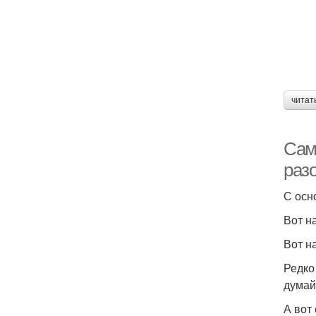
читат
Сам
раз
С осн
Вот н
Вот н
Редко
думай
А вот