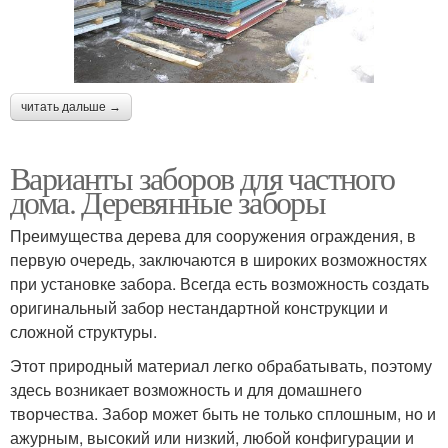
Забор с бабочками
Горшки для забора
читать дальше →
Временный забор
Денег на забор
Варианты заборов для частного
дома. Деревянные заборы
Преимущества дерева для сооружения ограждения, в
Забор из шпагата
Плетеный забор
первую очередь, заключаются в широких возможностях
при установке забора. Всегда есть возможность создать
оригинальный забор нестандартной конструкции и
сложной структуры.
Забор из веток
Деревянное ограждение
Этот природный материал легко обрабатывать, поэтому
здесь возникает возможность и для домашнего
творчества. Забор может быть не только сплошным, но и
ажурным, высокий или низкий, любой конфигурации и