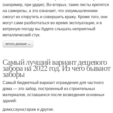
(например, при ударе). Во-вторых, такие листы крепятся
на саморезы, а это означает, что злоумышленники
Комбинированный
смогут их открутить и совершить кражу. Кроме того, они
Бюджетные заборы
забор
могут сами разболтаться во время эксплуатации, и в
ветреную погоду вы будете слышать неприятный
металлический стук.
читать дальше →
Забор из дерева
Забор во дворе
Самый лучший вариант дешевого
забора на 2022 год. Из чего бывают
Забор для дачного
заборы
Красивые заборы
участка
Самый бюджетный вариант ограждения для частного
дома — это забор, построенный из строительных
материалов, оставшихся после возведения основных
зданий:
Заборы из массива
Недорогие заборы
дома;сауна;гараж и другие.