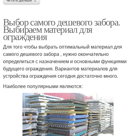
читать дальше →
Заборы для дачного
Требования к забору
участка
Выбор самого дешевого забора.
Выбираем материал для
ограждения
Забор из профлиста
Металлический забор
Для того чтобы выбрать оптимальный материал для
самого дешевого забора , нужно окончательно
определиться с назначением и основными функциями
будущего ограждения. Вариантов материалов для
устройства ограждения сегодня достаточно много.
Модульный забор
Забор за копейки
Наиболее популярными являются:
Долговечный забор
Креативный забор