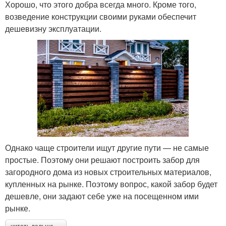
Хорошо, что этого добра всегда много. Кроме того,
возведение конструкции своими руками обеспечит
дешевизну эксплуатации.
Забор в частном доме
Деревянный забор
Забор из бревен
Забор на дачу
Забор между соседями
Современный забор
Однако чаще строители ищут другие пути — не самые
простые. Поэтому они решают построить забор для
загородного дома из новых строительных материалов,
купленных на рынке. Поэтому вопрос, какой забор будет
Забор в зависимости
Дешевые заборы
дешевле, они задают себе уже на посещенном ими
рынке.