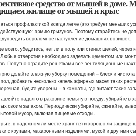
ективное средство от мышей в доме. М
ищаем жилище от мышей и крыс
аться профилактикой всегда легче (это требует меньших ус
"действующую" армию грызунов. Поэтому старайтесь не допу
едупредить вероломное наступление домашних воришек.
е всего, убедитесь, нет ли в полу или стенах щелей, через
. Любые отверстия необходимо заделать цементом или мон
ов. Попутно оградите решетками все вентиляционные шахт
ярно делайте влажную уборку помещений – блеск и чистота 
 пол, добавить несколько капель эфирных масел таких растен
перечная, будьте уверены – в комнаты, где витают такие за
тавляйте надолго в раковине немытую посуду, убирайте в х
тых своим запахом. Периодически убирайте, сжигайте, выв
бытовой мусор, включая пищевые отходы.
рьте, в надежном ли месте хранятся и хорошо ли защищены 
вки с крупами, макаронными изделиями, мукой и другими с