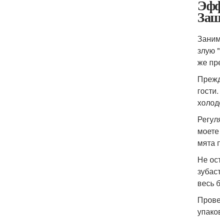
Эфф
Защ
Заним
злую 
же пр
Прежд
гости
холод
Регул
моете
мята 
Не ос
зубас
весь 
Прове
упако