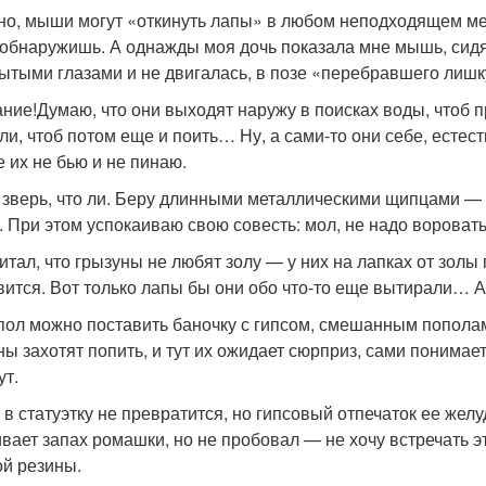
но, мыши могут «откинуть лапы» в любом неподходящем ме
 обнаружишь. А однажды моя дочь показала мне мышь, сид
рытыми глазами и не двигалась, в позе «перебравшего лишк
ние!Думаю, что они выходят наружу в поисках воды, чтоб пр
ли, чтоб потом еще и поить… Ну, а сами-то они себе, естеств
е их не бью и не пинаю.
, зверь, что ли. Беру длинными металлическими щипцами — и
. При этом успокаиваю свою совесть: мол, не надо ворова
итал, что грызуны не любят золу — у них на лапках от зол
вится. Вот только лапы бы они обо что-то еще вытирали… А
пол можно поставить баночку с гипсом, смешанным пополам 
ны захотят попить, и тут их ожидает сюрприз, сами понимае
ут.
в статуэтку не превратится, но гипсовый отпечаток ее жел
ивает запах ромашки, но не пробовал — не хочу встречать э
й резины.