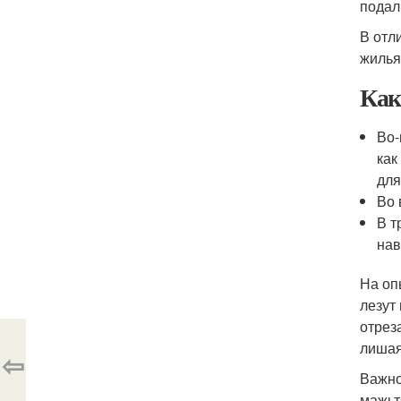
подал
В отл
жилья
Как
Во-
как
для
Во 
В т
нав
На оп
лезут
отрез
лишая
⇦
Важно
мажьт