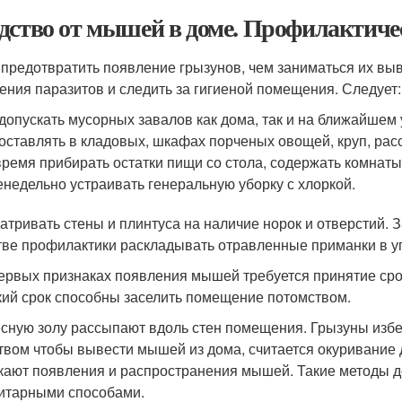
дство от мышей в доме. Профилактиче
 предотвратить появление грызунов, чем заниматься их в
ения паразитов и следить за гигиеной помещения. Следует:
допускать мусорных завалов как дома, так и на ближайшем 
оставлять в кладовых, шкафах порченых овощей, круп, рас
ремя прибирать остатки пищи со стола, содержать комнаты 
недельно устраивать генеральную уборку с хлоркой.
атривать стены и плинтуса на наличие норок и отверстий.
тве профилактики раскладывать отравленные приманки в уг
ервых признаках появления мышей требуется принятие ср
кий срок способны заселить помещение потомством.
сную золу рассыпают вдоль стен помещения. Грызуны из
твом чтобы вывести мышей из дома, считается окуривание
кают появления и распространения мышей. Такие методы 
итарными способами.