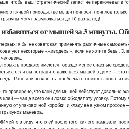
ьше, чтобы ваш "стратегический запас" не перекочевал в "с
ичие от живой природы, где мыши приносят приплод только 
 грызуны могут размножаться до 10 раз за год!
 избавиться от мышей за 3 минуты. О
первых: я бы не советовал применять различные самодель
 советуют некоторые «живодеры», если не хотите беды. Эле
 человека.
вторых: в продаже имеются гораздо менее опасные средст
ретьих: если вы потравите даже всех мышей в доме — это не
сегда. Рано или поздно эта проблема возникнет снова, и ни
ыте проверено, что клей для мышей действует довольно эф
 в клей — чаще всего они ловко обходят эту уловку. Потому
анную от упаковочной коробки, и кладу её в узком проходе
 грызунов маневра.
!Имейте в виду, что клей после того, как его намазали, пос
е, чтобы не испачкать пол или палас. Название клея не име