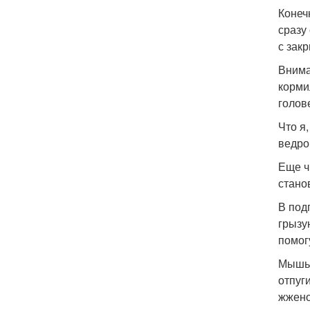
Конеч
сразу
с зак
Внима
корми
голов
Что я
ведро
Еще ч
стано
В под
грызу
помог
Мышь 
отпуг
жжено