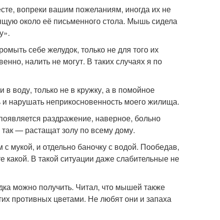
сте, вопреки вашим пожеланиям, иногда их не
ящую около её письменного стола. Мышь сидела
у».
омыть себе желудок, только не для того их
енно, налить не могут. В таких случаях я по
 в воду, только не в кружку, а в помойное
ть и нарушать неприкосновенность моего жилища.
ы появляется раздражение, наверное, больно
 так — растащат золу по всему дому.
с мукой, и отдельно баночку с водой. Пообедав,
те какой. В такой ситуации даже слабительные не
удка можно получить. Читал, что мышей также
тих противных цветами. Не любят они и запаха