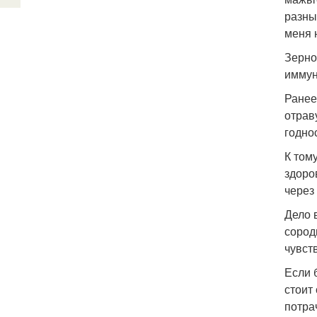
разны
меня 
Зерно
иммун
Ранее
отрав
годно
К том
здоро
через
Дело 
сород
чувст
Если 
стоит
потра