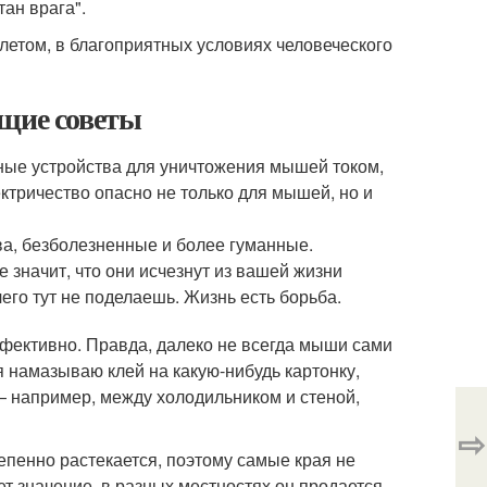
тан врага".
летом, в благоприятных условиях человеческого
бщие советы
ные устройства для уничтожения мышей током,
ктричество опасно не только для мышей, но и
ва, безболезненные и более гуманные.
 значит, что они исчезнут из вашей жизни
чего тут не поделаешь. Жизнь есть борьба.
фективно. Правда, далеко не всегда мыши сами
 я намазываю клей на какую-нибудь картонку,
 — например, между холодильником и стеной,
⇨
тепенно растекается, поэтому самые края не
ет значение, в разных местностях он продается