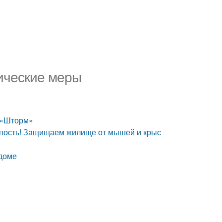
ические меры
. «Шторм»
епость! Защищаем жилище от мышей и крыс
 доме