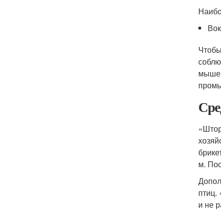
Наибо
Вок
Чтобы
соблю
мышей
промы
Сре
«Штор
хозяй
брике
м. По
Допол
птиц.
и не 