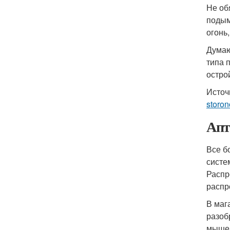
Не об
подым
огонь,
Думаю
типа 
остро
Источ
storon
Апт
Все б
систе
Распр
распр
В маг
разоб
мышей