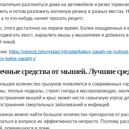
язательно разгоняться дома на автомобиле и резко тормозит
ить и потом разложить копченую резину в разных местах. Н
 а то кто-нибудь начнет просить рецепт.
, этого достаточно на первое время. Более изощренные и 
поджигать хвост, караулить мышь у мышеловки и добивать 
й пикой.
ник:
https://ogorod.zelynyjsad.info/stati/kakoy-zapah-ne-lyuby
oy-kakie-zapahi-v
ечные средства от мышей. Лучшие сре
ольшее количество грызунов появляется в современных го
мы, теплые подвалы, строят гнезда в мусоропроводах, окол
остранение мышей и крыс может нести серьезную угрозу дл
остранения смертельных заболеваний и инфекций.
азинах можно найти большое количество препаратов от ра
раться в вопросе их эффективности непросто. Поэтому рас
, появившихся в доме.