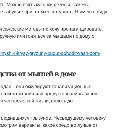
ь. Можно взять кусочки резины, зажечь,
е забудьте при этом ее потушить. Я имею в виду
варварские методы не хочу пропагандировать,
вручную или гоняться за мышами по дому с
at-myshi-i-krysy-gryzuny-budut-obhodit-vash-dom-
дства от мышей в доме
родах – они оккупируют канализационные
о точек питания или продуктовых магазинов.
я человеческой жизни, вплоть до
сплодившихся грызунов. Несведущему человеку
смотрим варианты, какое средство лучше от