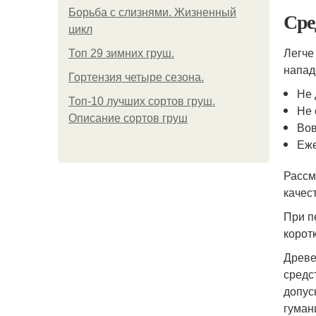
Борьба с слизнями. Жизненный
Сре
цикл
Легче
Топ 29 зимних груш.
напад
Гортензия четыре сезона.
Не 
Топ-10 лучших сортов груш.
Не 
Описание сортов груш
Вов
Еже
Рассм
качес
При п
корот
Древе
средс
допус
гуман