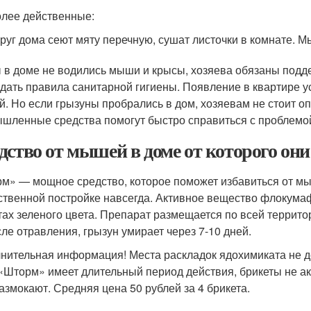
лее действенные:
руг дома сеют мяту перечную, сушат листочки в комнате. 
 в доме не водились мыши и крысы, хозяева обязаны подд
дать правила санитарной гигиены. Появление в квартире у
. Но если грызуны пробрались в дом, хозяевам не стоит о
шленные средства помогут быстро справиться с проблемо
дство от мышей в доме от которого они
м» — мощное средство, которое поможет избавиться от мы
ственной постройке навсегда. Активное вещество флокума
тах зеленого цвета. Препарат размещается по всей террито
сле отравления, грызун умирает через 7-10 дней.
нительная информация! Места раскладок ядохимиката не д
 «Шторм» имеет длительный период действия, брикеты не а
размокают. Средняя цена 50 рублей за 4 брикета.