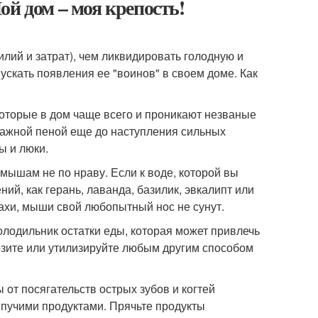
ой дом – моя крепость!
илий и затрат), чем ликвидировать голодную и
скать появления ее "воинов" в своем доме. Как
 которые в дом чаще всего и проникают незваные
тажной пеной еще до наступления сильных
ы и люки.
мышам не по нраву. Если к воде, которой вы
ий, как герань, лаванда, базилик, эвкалипт или
пахи, мыши свой любопытный нос не сунут.
олодильник остатки еды, которая может привлечь
озите или утилизируйте любым другим способом
от посягательств острых зубов и когтей
ыпучими продуктами. Прячьте продукты