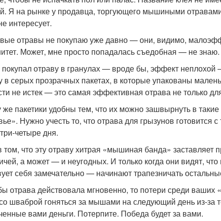
й. Я на рынке у продавца, торгующего мышиными отравами
не интересует.
вые отравы не покупаю уже давно — они, видимо, малоэф
итет. Может, мне просто попадалась съедобная — не знаю. 
 покупал отраву в гранулах — вроде бы, эффект неплохой 
у в серых прозрачных пакетах, в которые упакованы маленьк
сти не истек — это самая эффективная отрава не только дл
у же пакетики удобны тем, что их можно зашвырнуть в такие 
вье». Нужно учесть то, что отрава для грызунов готовится с 
 три-четыре дня.
в том, что эту отраву хитрая «мышиная банда» заставляет
ичей, а может — и неугодных. И только когда они видят, чт
вует себя замечательно — начинают трапезничать остальны
бы отрава действовала мгновенно, то потери среди ваших 
 со шваброй гоняться за мышами на следующий день из-за то
ченные вами деньги. Потерпите. Победа будет за вами.