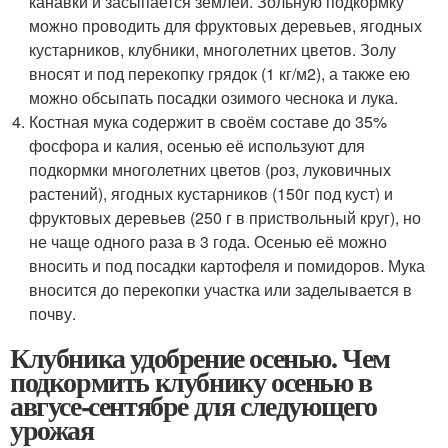
канавки и засыпается землёй. Зольную подкормку
можно проводить для фруктовых деревьев, ягодных
кустарников, клубники, многолетних цветов. Золу
вносят и под перекопку грядок (1 кг/м
2
), а также ею
можно обсыпать посадки озимого чеснока и лука.
Костная мука содержит в своём составе до 35%
фосфора и калия, осенью её используют для
подкормки многолетних цветов (роз, луковичных
растений), ягодных кустарников (150г под куст) и
фруктовых деревьев (250 г в приствольный круг), но
не чаще одного раза в 3 года. Осенью её можно
вносить и под посадки картофеля и помидоров. Мука
вносится до перекопки участка или заделывается в
почву.
Клубника удобрение осенью. Чем
подкормить клубнику осенью в
авгусе-сентябре для следующего
урожая