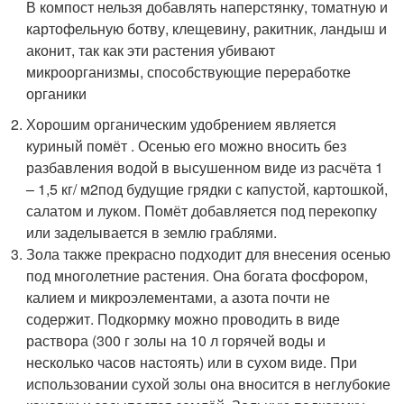
В компост нельзя добавлять наперстянку, томатную и
картофельную ботву, клещевину, ракитник, ландыш и
аконит, так как эти растения убивают
микроорганизмы, способствующие переработке
органики
Хорошим органическим удобрением является
куриный помёт . Осенью его можно вносить без
разбавления водой в высушенном виде из расчёта 1
– 1,5 кг/ м
2
под будущие грядки с капустой, картошкой,
салатом и луком. Помёт добавляется под перекопку
или заделывается в землю граблями.
Зола также прекрасно подходит для внесения осенью
под многолетние растения. Она богата фосфором,
калием и микроэлементами, а азота почти не
содержит. Подкормку можно проводить в виде
раствора (300 г золы на 10 л горячей воды и
несколько часов настоять) или в сухом виде. При
использовании сухой золы она вносится в неглубокие