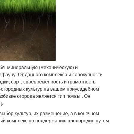
ебя минеральную (механическую) и
офауну. От данного комплекса и совокупности
адки, сорт, своевременность и грамотность
-огородных культур на вашем приусадебном
азбивке огорода является тип почвы . Он
ц.
 выбор культур, их размещение, а в конечном
тный комплекс по поддержанию плодородия путем