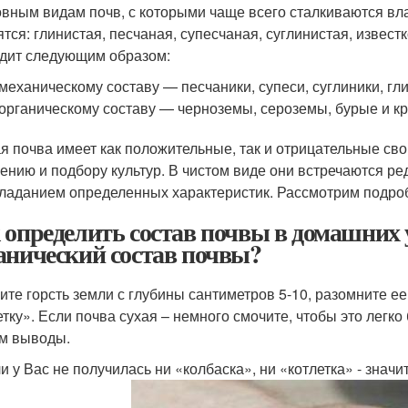
овным видам почв, с которыми чаще всего сталкиваются вл
ятся: глинистая, песчаная, супесчаная, суглинистая, извес
дит следующим образом:
механическому составу — песчаники, супеси, суглиники, гл
органическому составу — черноземы, сероземы, бурые и к
я почва имеет как положительные, так и отрицательные сво
ению и подбору культур. В чистом виде они встречаются ред
ладанием определенных характеристик. Рассмотрим подроб
 определить состав почвы в домашних 
анический состав почвы?
ите горсть земли с глубины сантиметров 5-10, разомните ее
етку». Если почва сухая – немного смочите, чтобы это легко
м выводы.
и у Вас не получилась ни «колбаска», ни «котлетка» - значи