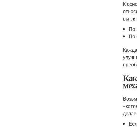
К осн
относ
выгля
По 
По 
Кажда
улучш
преоб
Как
мех
Возьм
«котл
делае
Есл