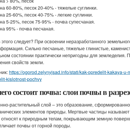
на > 80%, песок
на 60-80%, песок 20-40% - тяжелые суглинки.
на 25-60%, песок 40-75% - легкие суглинки.
на 5-25%, песок 75-95% - почва супесчаная.
на 95% - почва песчаная.
з этого следует? При освоении неразработанного земельног
нформация. Сильно песчаные, тяжелые глинистые, каменис
ьном состоянии практически непригодны для земледелия. 
ения свойств земли.
ник:
https://ogorod.zelynyjsad.info/stati/kak-opredelit-kakaya
lit-kislotnost-pochvy
чего состоит почва: слои почвы в разре
нно-растительный слой – это образование, сформированно
анических элементов природы. Мертвые частицы называют 
 относят к природным телам, покрывающим земную поверхн
тличает почвы от горной породы.