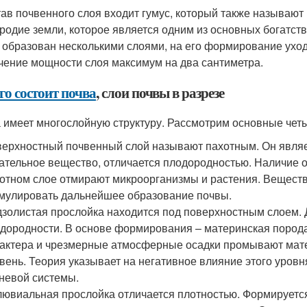
тав почвенного слоя входит гумус, который также называю
родие земли, которое является одним из основных богатст
 образован несколькими слоями, на его формирование уход
чение мощности слоя максимум на два сантиметра.
го состоит почва
, слои почвы в разрезе
 имеет многослойную структуру. Рассмотрим основные четы
ерхностный почвенный слой называют пахотным. Он явля
ательное вещество, отличается плодородностью. Наличие о
отном слое отмирают микроорганизмы и растения. Веществ
мулировать дальнейшее образование почвы.
золистая прослойка находится под поверхностным слоем. Д
дородности. В основе формирования – материнская порода
актера и чрезмерные атмосферные осадки промывают мат
вень. Теория указывает на негативное влияние этого уровн
невой системы.
ювиальная прослойка отличается плотностью. Формируется