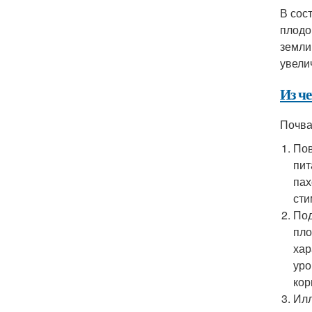
В сос
плодо
земли
увели
Из че
Почва
Пов
пит
пах
сти
Под
пло
хар
уро
кор
Илл