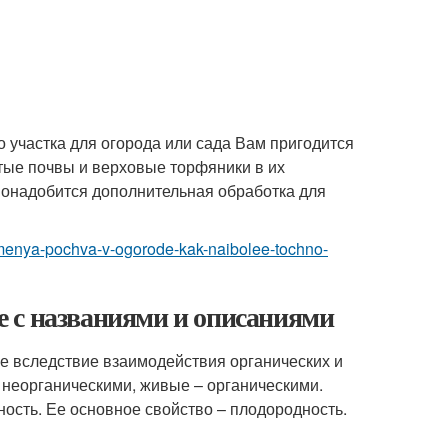
о участка для огорода или сада Вам пригодится
тые почвы и верховые торфяники в их
Понадобится дополнительная обработка для
-u-menya-pochva-v-ogorode-kak-naibolee-tochno-
зе с названиями и описаниями
е вследствие взаимодействия органических и
неорганическими, живые – органическими.
ость. Ее основное свойство – плодородность.