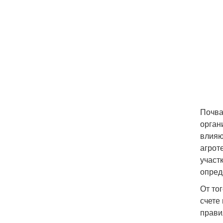
Почва
орган
влияю
агрот
участ
опред
От то
счете
прави