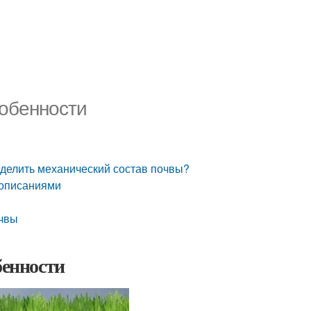
собенности
еделить механический состав почвы?
и описаниями
очвы
бенности