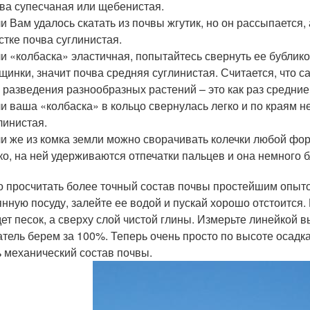
ва супесчаная или щебенистая.
и Вам удалось скатать из почвы жгутик, но он рассыпается,
стке почва суглинистая.
и «колбаска» эластичная, попытайтесь свернуть ее бублико
щинки, значит почва средняя суглинистая. Считается, что
 разведения разнообразных растений – это как раз средние
и ваша «колбаска» в кольцо свернулась легко и по краям н
линистая.
и же из комка земли можно сворачивать колечки любой фор
ко, на ней удерживаются отпечатки пальцев и она немного б
 просчитать более точный состав почвы простейшим опытом
янную посуду, залейте ее водой и пускай хорошо отстоится. 
ет песок, а сверху слой чистой глины. Измерьте линейкой в
атель берем за 100%. Теперь очень просто по высоте осадк
ь механический состав почвы.