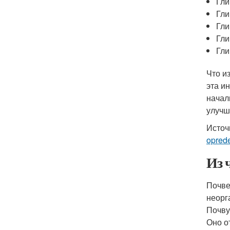
Гли
Гли
Гли
Гли
Гли
Что и
эта и
начал
улучш
Источ
oprede
Из 
Почве
неорг
Почву
Оно о