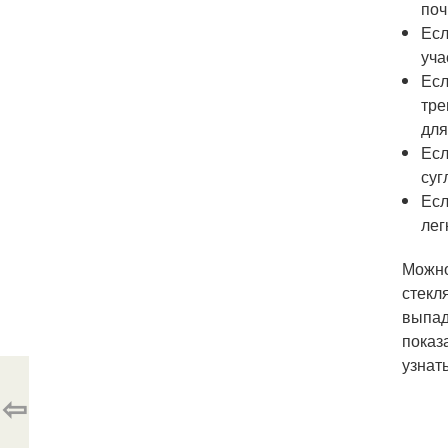
поч
Есл
уча
Есл
тре
для
Есл
суг
Есл
лег
Можно
стекл
выпад
показ
узнат
⇦