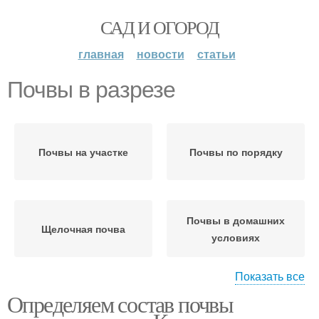
САД И ОГОРОД
главная
новости
статьи
Почвы в разрезе
Почвы на участке
Почвы по порядку
Почвы в домашних
Щелочная почва
условиях
Показать все
Определяем состав почвы
Почвы на садовом
Почва в огороде
участке