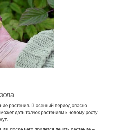
 зола
ние растения. В осенний период опасно
о может дать толчок растениям к новому росту
нут.
ия, после чего придется лечить растение –