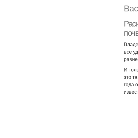
Вас
Рас
поч
Владе
все у
равне
И тол
это т
года 
извес