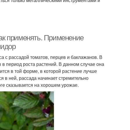
аться только металлическими инструментами и
 как применять. Применение
мидор
а с рассадой томатов, перцев и баклажанов. В
 в период роста растений. В данном случае она
тся в той форме, в которой растение лучше
ся в ней, рассада начинает стремительно
оге сказывается на хорошем урожае.