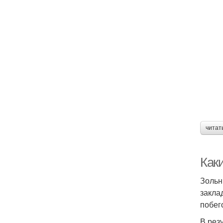
читат
Как
Зольн
закла
побег
В рез