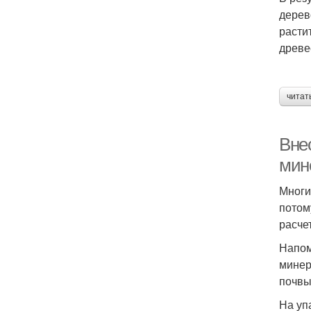
дерев
расти
древе
читат
Вне
мин
Многи
потом
расче
Напом
минер
почвы
На уп