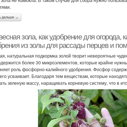
 зола не намокла. В таком случае для сбора нужно пользов
тями.
ь дальше →
есная зола, как удобрение для огорода,
брения из золы для рассады перцев и по
ая, натуральная подкормка золой творит невероятные чудес
одержится более 30 микроэлементов, которые крайне нужны
няет роль фосфорно-калийного удобрения. Фосфор содержи
 его усваивает. Благодаря тем веществам, которые находят
ать зеленую массу, наращивать корневую систему, что в ит