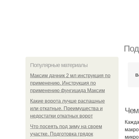
Под
Популярные материалы
В
Максим дачник 2 мл инструкция по
применению. Инструкция по
применению фунгицида Максим
Какие ворота лучше распашные
или откатные. Преимущества и
Чем
недостатки откатных ворот
Кажда
Что посеять под зиму на своем
макро
участке. Подготовка грядок
микро