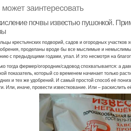
 может заинтересовать
кисление почвы известью пушонкой. При
вы
льцы крестьянских подворий, садов и огородных участков х
добрения, проделаны вроде бы все мыслимые и немыслимые
нию с предыдущими годами, упал. И это несмотря на благо
ько тогда фермер/огородник/садовод спохватывается: а дав
акой показатель, который со временем начинает только раст
одних и тех же удобрений. И самый простой способ её пониз
ти. Или, иначе, провести известкование. Или – раскислить 