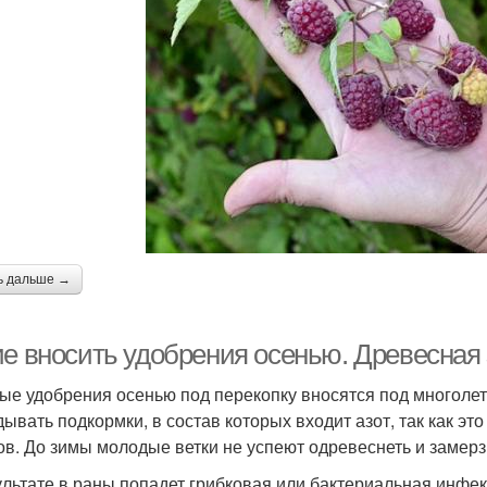
ь дальше →
ие вносить удобрения осенью. Древесная
ые удобрения осенью под перекопку вносятся под многолет
дывать подкормки, в состав которых входит азот, так как эт
ов. До зимы молодые ветки не успеют одревеснеть и замерз
ультате в раны попадет грибковая или бактериальная инфекц