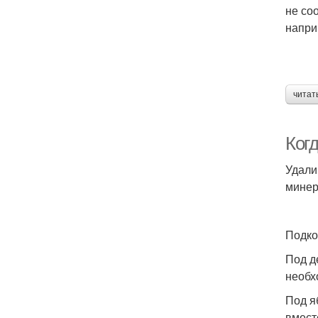
не со
напри
читат
Ког
Удали
минер
Подко
Под д
необх
Под я
вмест