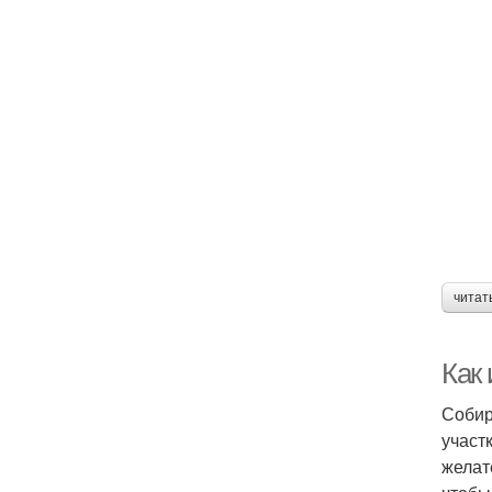
читат
Как 
Собир
участ
желат