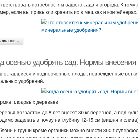
ответствовать потребностям вашего сада и огорода. К тому 
мер, если вы привыкли хранить их в мешках и контейнерах.
ь дальше →
да осенью удобрять сад. Нормы внесения
в оставшиеся и подпорченные плоды, поврежденные ветки,
альных удобрений.
рмка плодовых деревьев
еревья возрастом до 8 лет вносят 30 кг перегноя, а под куль
одимо заделать в почву на глубину 12-15 см (вишня и слива)
блони и груши кроме органики можно внести 300 г суперфос
е с перегноем или рассыпают вокруг дерева, присыпают по