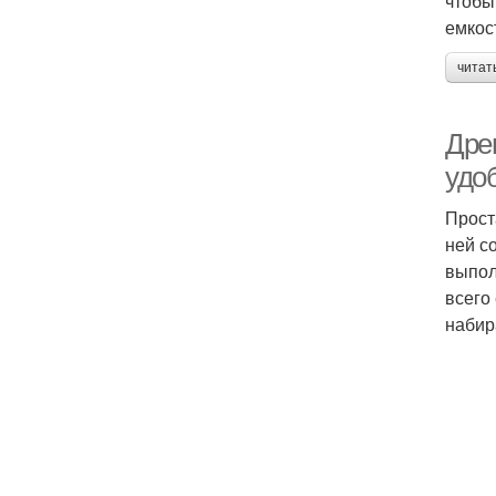
чтобы
емкос
читат
Древ
удо
Прост
ней с
выпол
всего
набир