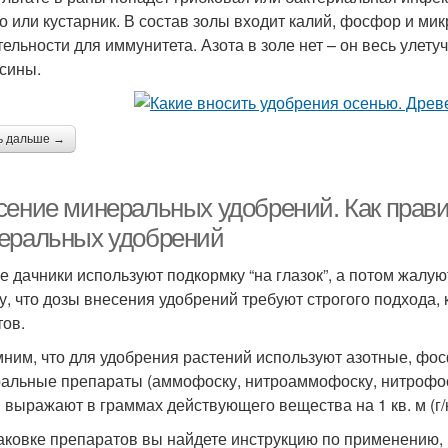
о или кустарник. В состав золы входит калий, фосфор и м
тельности для иммунитета. Азота в золе нет – он весь улет
сины.
ь дальше →
сение минеральных удобрений. Как прави
еральных удобрений
е дачники используют подкормку “на глазок”, а потом жалую
у, что дозы внесения удобрений требуют строгого подхода,
тов.
ним, что для удобрения растений используют азотные, фо
альные препараты (аммофоску, нитроаммофоску, нитрофоску
 выражают в граммах действующего вещества на 1 кв. м (г/к
аковке препаратов вы найдете инструкцию по применению, 