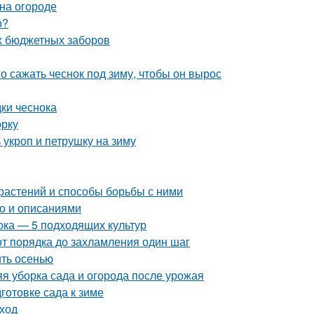
 на огороде
р?
х бюджетных заборов
го сажать чеснок под зиму, чтобы он вырос
дки чеснока
орку
 укроп и петрушку на зиму
растений и способы борьбы с ними
то и описаниями
ока — 5 подходящих культур
от порядка до захламления один шаг
ить осенью
яя уборка сада и огорода после урожая
готовке сада к зиме
уход