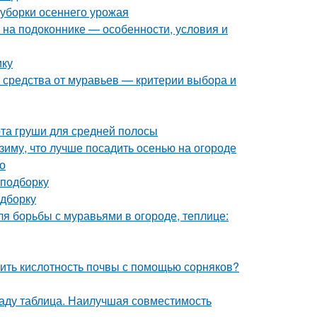
 уборки осеннего урожая
ь на подоконнике — особенности, условия и
ику
 средства от муравьев — критерии выбора и
та груши для средней полосы
 зиму, что лучше посадить осенью на огороде
но
 подборку
одборку
ля борьбы с муравьями в огороде, теплице:
елить кислотность почвы с помощью сорняков?
саду таблица. Наилучшая совместимость