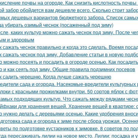
кисление почвы на огороде. Как снизить кислотность почвы
ой забор обойдется вам дешевле всего. Сколько стоит забо
амых дешевых вариантов бюджетного забора. Список самы
да убирать озимый чеснок (посаженный под зиму)
сле, каких культур можно сажать чеснок под зиму. После че
ым и здоровым
к сажать чеснок правильно и когда это сделать. Время поса
к сажать чеснок под зиму. Добавление статьи в новую подб
о можно посеять и посадить в огороде осенью. Как посадить
о и как сеять под зиму. Общие правила подзимних посевов
к садить черешню. Когда лучше сажать черешню
едители сада и огорода. Насекомые-вредители культурных 
локи с красными прожилками внутри. 50 сортов яблок с фо
самых подходящих культур. Что сажать между рядками чесн
йфхаки для хранения вещей. Хранение вещей в квартире: 
о нужно делать с деревьями осенью. Какие удобрения внос
дготовка сада и огорода к зиме после сбора урожая. Осенн
веты по подготовке кустарников к зимовке. 8 советов по под
гда пересаживать лилии на новое место. Лилии: посадка и 