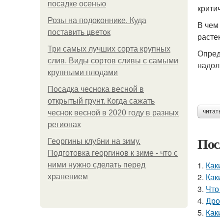
посадке осенью
крити
Розы на подоконнике. Куда
В чем
поставить цветок
расте
Три самых лучших сорта крупных
Опред
слив. Виды сортов сливы с самыми
надол
крупными плодами
Посадка чеснока весной в
открытый грунт. Когда сажать
читат
чеснок весной в 2020 году в разных
регионах
Пос
Георгины клубни на зиму.
Подготовка георгинов к зиме - что с
1.
Как
ними нужно сделать перед
2.
Как
хранением
3.
Что
4.
Дро
5.
Как