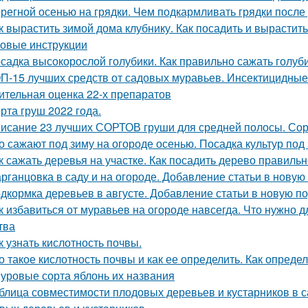
регной осенью на грядки. Чем подкармливать грядки после
к вырастить зимой дома клубнику. Как посадить и вырастит
овые инструкции
садка высокорослой голубики. Как правильно сажать голуб
П-15 лучших средств от садовых муравьев. Инсектицидные
ительная оценка 22-х препаратов
рта груш 2022 года.
исание 23 лучших СОРТОВ груши для средней полосы. Сор
о сажают под зиму на огороде осенью. Посадка культур под
к сажать деревья на участке. Как посадить дерево правиль
рганцовка в саду и на огороде. Добавление статьи в новую
дкормка деревьев в августе. Добавление статьи в новую п
к избавиться от муравьев на огороде навсегда. Что нужно д
тва
к узнать кислотность почвы.
о такое кислотность почвы и как ее определить. Как опред
уровые сорта яблонь их названия
блица совместимости плодовых деревьев и кустарников в 