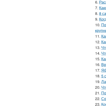
6.
Рас
7.
Как
8.
8 с
9.
Ког
10.
По
крупн
11.
Ка
12.
Ка
13.
Чт
14.
Чт
15.
Ка
16.
Вр
17.
Яб
18.
5 
19.
Ла
20.
Чт
21.
По
22.
Со
23.
Ко