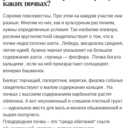
каких почвах?
Сорняки повсеместны. При этом на каждом участке они
разные. Многим из них, как и культурным растениям,
нужны определенные условия. Так изобилие клевера,
росянки круглолистной свидетельствует о том, что в
почве недостаточно азота . Лебеда, звездчатка средняя,
лютик едкий, бузина черная указывают на большое
содержание азота , горчица — фосфора . Почва богата
кальцием , если на ней произрастают солнцецвет,
венерин башмачок.
Белоус торчащий, папоротник, верески, фиалка собачья
свидетельствуют о малом содержании кальция . На
почвах с высоким содержанием карбонатов растет
облепиха. А вот неухоженный и слишком плотный грунт
— идеальное место для мать-и-мачехи обыкновенной и
пырея ползучего.
Плодородная почва – это "среда обитания" сныти