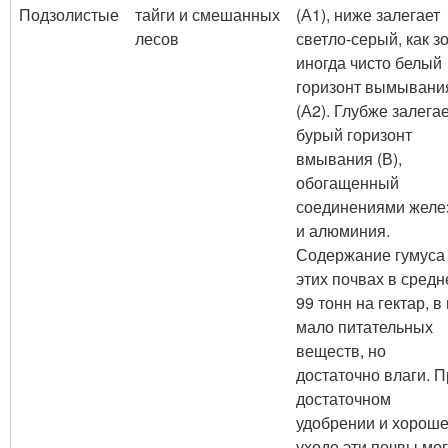
Подзолистые
тайги и смешанных
(А1), ниже залегает
лесов
светло-серый, как з
иногда чисто белый
горизонт вымывани
(А2). Глубже залега
бурый горизонт
вмывания (В),
обогащенный
соединениями желе
и алюминия.
Содержание гумуса
этих почвах в сред
99 тонн на гектар, в
мало питательных
веществ, но
достаточно влаги. П
достаточном
удобрении и хорош
уходе эти почвы мог