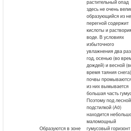
растительный опад
здесь не очень велик
образующийся из не
перегной содержит
кислоты и раствори
воде. В условиях
избыточного
увлажнения два раз
год, осенью (во вре
дождей) и весной (в
время таяния снега
почвы промываются
из них вымывается
большая часть гумус
Поэтому под лесной
подстилкой (А0)
находится небольш
маломощный
Образуются в зоне
гумусовый горизонт