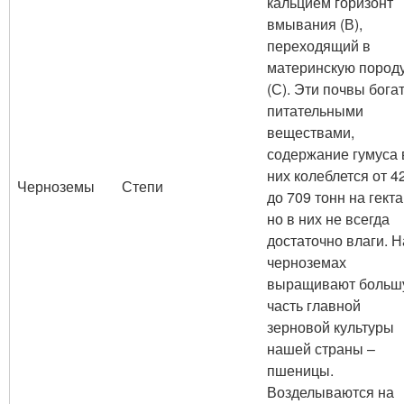
кальцием горизонт
вмывания (В),
переходящий в
материнскую пород
(С). Эти почвы бога
питательными
веществами,
содержание гумуса 
них колеблется от 4
Черноземы
Степи
до 709 тонн на гекта
но в них не всегда
достаточно влаги. Н
черноземах
выращивают больш
часть главной
зерновой культуры
нашей страны –
пшеницы.
Возделываются на