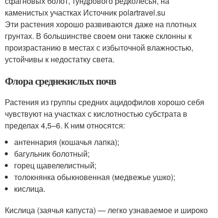
сфагновых болот, тундрового редколесья, на
каменистых участках Источник polartravel.su
Эти растения хорошо развиваются даже на плотных
грунтах. В большинстве своем они также склонны к
произрастанию в местах с избыточной влажностью,
устойчивы к недостатку света.
Флора среднекислых почв
Растения из группы средних ацидофилов хорошо себя
чувствуют на участках с кислотностью субстрата в
пределах 4,5–6. К ним относятся:
антеннария (кошачья лапка);
багульник болотный;
горец щавелелистный;
толокнянка обыкновенная (медвежье ушко);
кислица.
Кислица (заячья капуста) — легко узнаваемое и широко