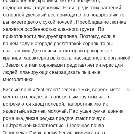
обыкновенной, крапивы, лютика ползучего,
подорожника, одуванчика. Если среди этих растений
основной удельный вес приходится на подорожник, то
вы имеете дело с сухой почвой . Преобладание лютика
является особенностью влажного грунта . По
прихотливости лидирует крапива. Поэтому, если в
вашем саду и огороде растет такой сорняк, то вы
счастливчик. Для почвы, на которой произрастает
крапива, характерна рыхлость, насыщенность органикой
. Земля с этими сорняками представляет интерес для
людей, планирующих выращивать пышные
многолетники.
Кислые почвы "избегают" зеленые мхи, вереск, мята… В
местах со средне- и слабокислым грунтом часто
встречаются хвощ полевой, папоротник, лютик
ядовитый, василек, молочай. Пастушья сумка, донник,
ромашка, дикая редька предпочитают почву с
нейтральной кислотностью . Щелочная почва
"привлекает" мак, дрему белую, живучку, вяза