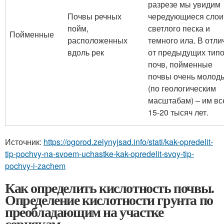
разрезе мы увидим
Почвы речных
чередующиеся слои
пойм,
светлого песка и
Пойменные
расположенных
темного ила. В отли
вдоль рек
от предыдущих тип
почв, пойменные
почвы очень молод
(по геологическим
масштабам) – им вс
15-20 тысяч лет.
Источник:
https://ogorod.zelynyjsad.info/stati/kak-opredelit-
tip-pochvy-na-svoem-uchastke-kak-opredelit-svoy-tip-
pochvy-i-zachem
Как определить кислотность почвы.
Определение кислотности грунта по
преобладающим на участке
сорнякам