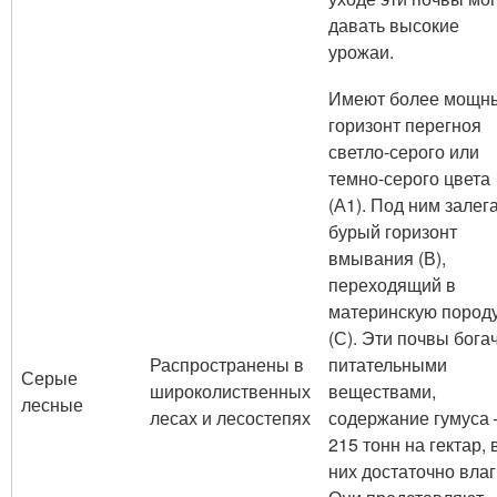
давать высокие
урожаи.
Имеют более мощн
горизонт перегноя
светло-серого или
темно-серого цвета
(А1). Под ним залег
бурый горизонт
вмывания (В),
переходящий в
материнскую пород
(С). Эти почвы бога
Распространены в
питательными
Серые
широколиственных
веществами,
лесные
лесах и лесостепях
содержание гумуса 
215 тонн на гектар, 
них достаточно влаг