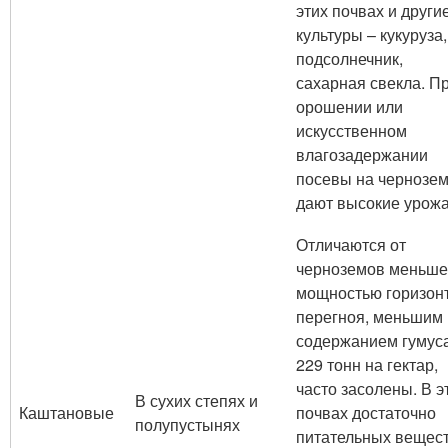
этих почвах и други
культуры – кукуруза,
подсолнечник,
сахарная свекла. П
орошении или
искусственном
влагозадержании
посевы на чернозе
дают высокие урожа
Отличаются от
черноземов меньш
мощностью горизон
перегноя, меньшим
содержанием гумус
229 тонн на гектар,
часто засолены. В э
В сухих степях и
Каштановые
почвах достаточно
полупустынях
питательных вещест