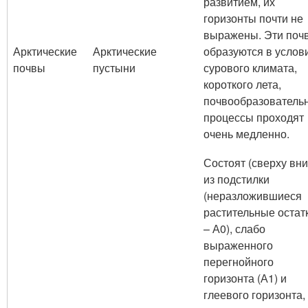
развитием, их
горизонты почти не
выражены. Эти поч
Арктические
Арктические
образуются в услов
почвы
пустыни
сурового климата,
короткого лета,
почвообразователь
процессы проходят
очень медленно.
Состоят (сверху вни
из подстилки
(неразложившиеся
растительные остат
– А0), слабо
выраженного
перегнойного
горизонта (А1) и
глеевого горизонта,