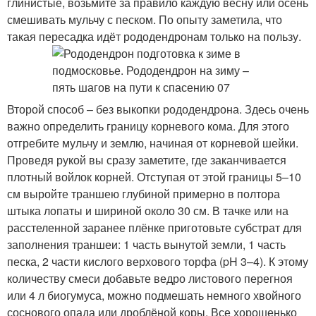
глинистые, возьмите за правило каждую весну или осень
смешивать мульчу с песком. По опыту заметила, что
такая пересадка идёт рододендронам только на пользу.
Второй способ – без выкопки рододендрона. Здесь очень
важно определить границу корневого кома. Для этого
отгребите мульчу и землю, начиная от корневой шейки.
Проведя рукой вы сразу заметите, где заканчивается
плотный войлок корней. Отступая от этой границы 5–10
см выройте траншею глубиной примерно в полтора
штыка лопаты и шириной около 30 см. В тачке или на
расстеленной заранее плёнке приготовьте субстрат для
заполнения траншеи: 1 часть вынутой земли, 1 часть
песка, 2 части кислого верхового торфа (pH 3–4). К этому
количеству смеси добавьте ведро листового перегноя
или 4 л биогумуса, можно подмешать немного хвойного
соснового опада или дроблёной коры. Все хорошенько