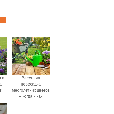
в в
Весенняя
а
пересадка
т
многолетних цветов
– когда и как
правильно