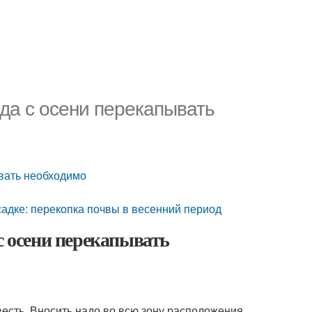
да с осени перекапывать
ывать необходимо
садке: перекопка почвы в весенний период
с осени перекапывать
звесть. Вносить надо во всю зону расположения