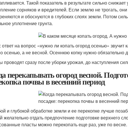
апливается. Такой показатель в результате сильно снижает 
пление сорняков и вредителей. Если землю не трогать, они
реняются и обоснуются в глубоких слоях земли. Потом сил
ьное уплотнение грунта.
: ответ на вопрос «нужно ли копать огород осенью» звучит 
о осенью, а не весной. Осеннюю копку нужно обязательно д
ы проводят сразу после уборки урожая, до наступления сил
да перекапывать огород весной. Подгото
екопка почвы в весенний период
бой и глубокой обработке земли и ее перекопке лучше позаб
й желательно отдать предпочтение подготовке верхнего сл
сованные пласты можно перекопать еще раз, уже по весне. 