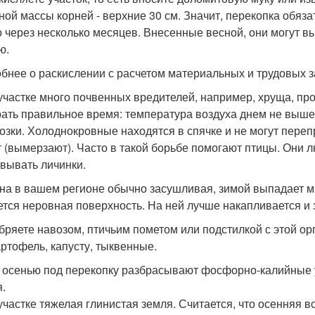
ной массы корней - верхние 30 см. Значит, перекопка обяза
о через несколько месяцев. Внесенные весной, они могут в
ю.
бнее о раскислении с расчетом материальных и трудовых за
 участке много почвенных вредителей, например, хруща, пр
ать правильное время: температура воздуха днем не выше
озки. Холоднокровные находятся в спячке и не могут переп
т (вымерзают). Часто в такой борьбе помогают птицы. Они л
вывать личинки.
сна в вашем регионе обычно засушливая, зимой выпадает м
ется неровная поверхность. На ней лучше накапливается и 
обряете навозом, птичьим пометом или подстилкой с этой ор
артофель, капусту, тыквенные.
 осенью под перекопку разбрасывают фосфорно-калийные уд
я.
 участке тяжелая глинистая земля. Считается, что осенняя в