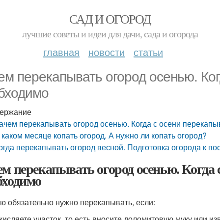
САД И ОГОРОД
лучшие советы и идеи для дачи, сада и огорода
главная
новости
статьи
ем перекапывать огород осенью. Ког
бходимо
ержание
ачем перекапывать огород осенью. Когда с осени перекап
 каком месяце копать огород. А нужно ли копать огород?
огда перекапывать огород весной. Подготовка огорода к по
ем перекапывать огород осенью. Когда 
бходимо
ю обязательно нужно перекапывать, если:
скисляете участок, то есть вносите доломитовую муку или и