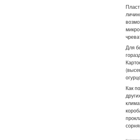
Пласт
личин
возмо
микро
чрева
Для б
гораз
Карто
(высе
огурц
Как п
други
клима
короб
прокл
сорня