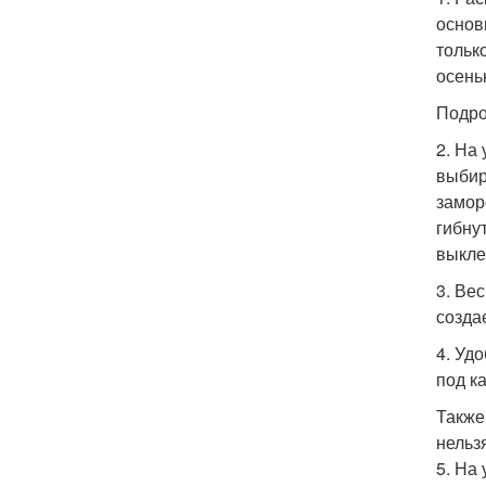
основ
тольк
осень
Подро
2. На
выбир
замор
гибну
выкле
3. Ве
созда
4. Уд
под к
Также
нельз
5. На