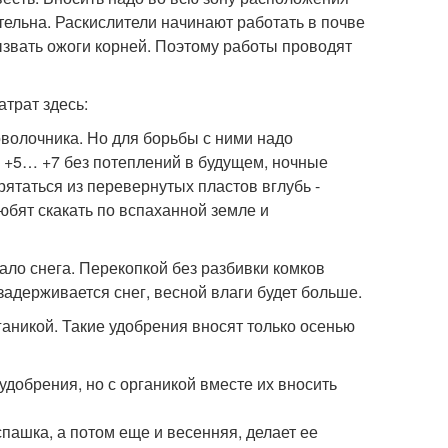
тельна. Раскислители начинают работать в почве
ызвать ожоги корней. Поэтому работы проводят
трат здесь:
оволочника. Но для борьбы с ними надо
 +5… +7 без потеплений в будущем, ночные
рятаться из перевернутых пластов вглубь -
юбят скакать по вспаханной земле и
ало снега. Перекопкой без разбивки комков
задерживается снег, весной влаги будет больше.
ганикой. Такие удобрения вносят только осенью
обрения, но с органикой вместе их вносить
спашка, а потом еще и весенняя, делает ее