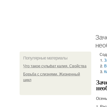
Зач
нео
Сод
Популярные материалы
З
В
Что такое сульфат калия. Свойства
К
Борьба с слизнями. Жизненный
Зач
цикл
нео
Осень
1. Ра