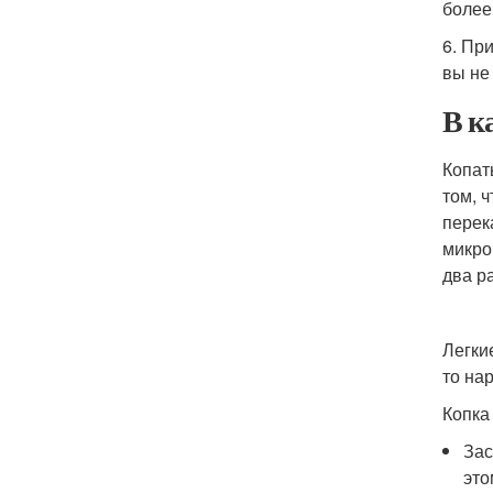
более
6. Пр
вы не
В к
Копат
том, 
перек
микро
два р
Легки
то на
Копка
Зас
это