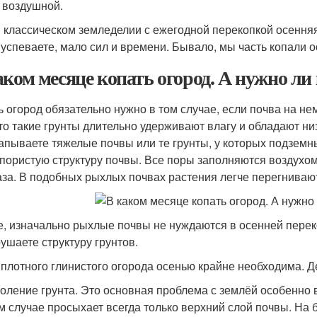
 воздушной.
и классическом земледелии с ежегодной перекопкой осенняя
 успеваете, мало сил и времени. Бывало, мы часть копали 
аком месяце копать огород. А нужно ли
ь огород обязательно нужно в том случае, если почва на нем
что такие грунты длительно удерживают влагу и обладают н
апываете тяжелые почвы или те грунты, у которых подзем
пористую структуру почвы. Все поры заполняются воздухом.
аза. В подобных рыхлых почвах растения легче перегнивают
е, изначально рыхлые почвы не нуждаются в осенней перек
рушаете структуру грунтов.
 плотного глинистого огорода осенью крайне необходима. Д
оление грунта. Это основная проблема с землёй особенно в
м случае просыхает всегда только верхний слой почвы. На 