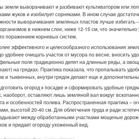
ы земли выворачивают и разбивают культиватором или лопа
ками жуков и изобилует сорняками. В ином случае достаточн
жности выворачивания земляных пластов лучше избегать –
организмов в нижнем слое, ниже 12-15 см, что значительно 
то поражением корневых систем.
олее эффективного и целесообразного использования земли,
до удобнее очищать участок от мусора по весне, вносить уд
фельные поля традиционно делят на длинные ряды, а ово
вают) на грядках. Практика показала, что пропалывать удоб
ов и тыквенных, внутри грядок делают еще и дополнительны
одготовить огород к посадке и сформировать удобные грядк
х, наоборот, оставляют лишь земляной вал вокруг вскопанн
та и особенностей полива. Распространенная практика – 
ами, высотой 20-40 см. Для облегчения труда и ради эстет
адывают между обработанными участками мощеные дорожк
ков и придает огороду ухоженный вид.