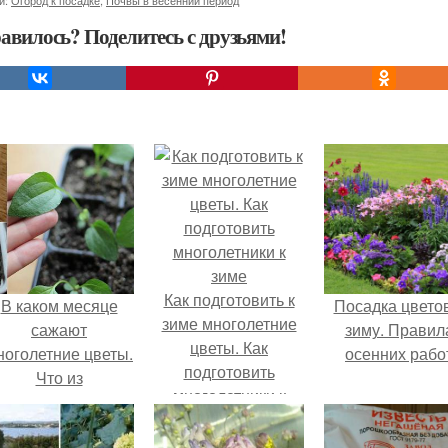
и:
Огород к посадке
,
Почвы в весенний период
авилось? Поделитесь с друзьями!
Как подготовить к
В каком месяце
Посадка цвето
зиме многолетние
сажают
зиму. Правил
цветы. Как
ноголетние цветы.
осенних рабо
подготовить
Что из
многолетники к
многолетников
зиме
можно посеять