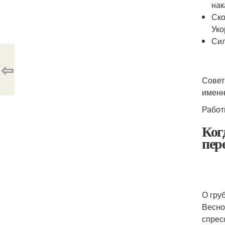
нак
Ско
Уко
Сил
⇦
Совет
именн
Работ
Ког
пер
О гру
Весно
спрес