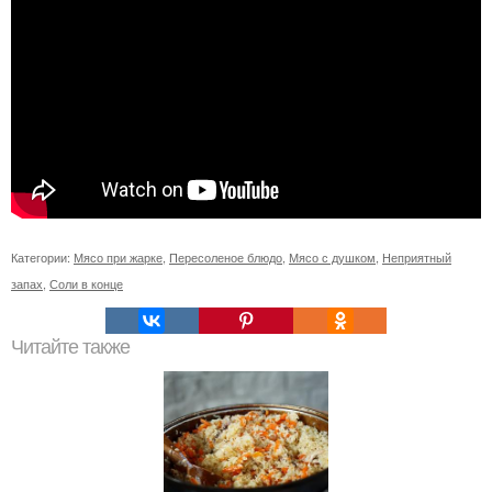
Категории:
Мясо при жарке
,
Пересоленое блюдо
,
Мясо с душком
,
Неприятный
запах
,
Соли в конце
Читайте также