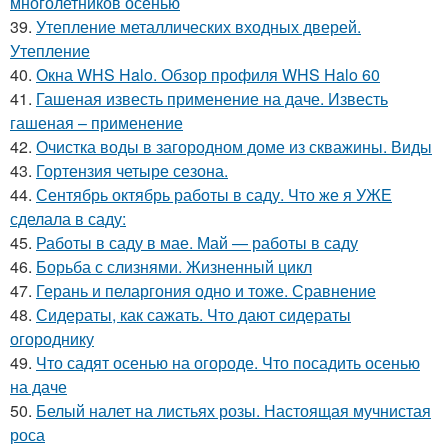
многолетников осенью
39.
Утепление металлических входных дверей.
Утепление
40.
Окна WHS Halo. Обзор профиля WHS Halo 60
41.
Гашеная известь применение на даче. Известь
гашеная – применение
42.
Очистка воды в загородном доме из скважины. Виды
43.
Гортензия четыре сезона.
44.
Сентябрь октябрь работы в саду. Что же я УЖЕ
сделала в саду:
45.
Работы в саду в мае. Май — работы в саду
46.
Борьба с слизнями. Жизненный цикл
47.
Герань и пеларгония одно и тоже. Сравнение
48.
Сидераты, как сажать. Что дают сидераты
огороднику
49.
Что садят осенью на огороде. Что посадить осенью
на даче
50.
Белый налет на листьях розы. Настоящая мучнистая
роса