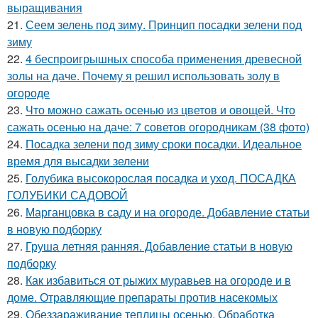
выращивания
21.
Сеем зелень под зиму. Принцип посадки зелени под
зиму
22.
4 беспроигрышных способа применения древесной
золы на даче. Почему я решил использовать золу в
огороде
23.
Что можно сажать осенью из цветов и овощей. Что
сажать осенью на даче: 7 советов огородникам (38 фото)
24.
Посадка зелени под зиму сроки посадки. Идеальное
время для высадки зелени
25.
Голубика высокорослая посадка и уход. ПОСАДКА
ГОЛУБИКИ САДОВОЙ
26.
Марганцовка в саду и на огороде. Добавление статьи
в новую подборку
27.
Груша летняя ранняя. Добавление статьи в новую
подборку
28.
Как избавиться от рыжих муравьев на огороде и в
доме. Отравляющие препараты против насекомых
29.
Обеззараживание теплицы осенью. Обработка