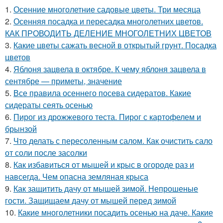
1.
Осенние многолетние садовые цветы. Три месяца
2.
Осенняя посадка и пересадка многолетних цветов.
КАК ПРОВОДИТЬ ДЕЛЕНИЕ МНОГОЛЕТНИХ ЦВЕТОВ
3.
Какие цветы сажать весной в открытый грунт. Посадка
цветов
4.
Яблоня зацвела в октябре. К чему яблоня зацвела в
сентябре — приметы, значение
5.
Все правила осеннего посева сидератов. Какие
сидераты сеять осенью
6.
Пирог из дрожжевого теста. Пирог с картофелем и
брынзой
7.
Что делать с пересоленным салом. Как очистить сало
от соли после засолки
8.
Как избавиться от мышей и крыс в огороде раз и
навсегда. Чем опасна земляная крыса
9.
Как защитить дачу от мышей зимой. Непрошеные
гости. Защищаем дачу от мышей перед зимой
10.
Какие многолетники посадить осенью на даче. Какие