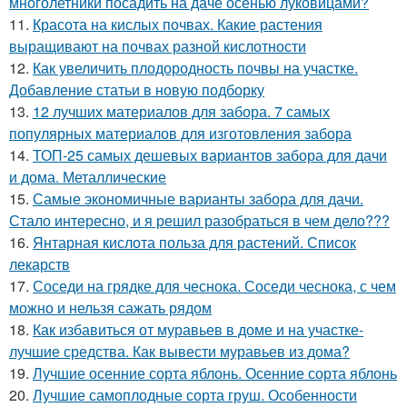
многолетники посадить на даче осенью луковицами?
11.
Красота на кислых почвах. Какие растения
выращивают на почвах разной кислотности
12.
Как увеличить плодородность почвы на участке.
Добавление статьи в новую подборку
13.
12 лучших материалов для забора. 7 самых
популярных материалов для изготовления забора
14.
ТОП-25 самых дешевых вариантов забора для дачи
и дома. Металлические
15.
Самые экономичные варианты забора для дачи.
Стало интересно, и я решил разобраться в чем дело???
16.
Янтарная кислота польза для растений. Список
лекарств
17.
Соседи на грядке для чеснока. Соседи чеснока, с чем
можно и нельзя сажать рядом
18.
Как избавиться от муравьев в доме и на участке-
лучшие средства. Как вывести муравьев из дома?
19.
Лучшие осенние сорта яблонь. Осенние сорта яблонь
20.
Лучшие самоплодные сорта груш. Особенности