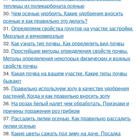
теплицы из поликарбоната осенью
30.
Чем осенью удобрять. Какие удобрения вносить
осенью и как правильно это делать?
31.
Определяем свойства грунтов на участке застройки.
Мерзлые и вечномерзлые
32.
Как узнать тип почвы. Как определить вид почвы
33.
Простейшие методы определения свойств почвы.
Методы определения некоторых физических и водных
свойств почвы
34.
Какая почва на вашем участке. Какие типы почвы
бывают
35.
Правильно используем золу в качестве удобрения
растений. Когда и как правильно вносить золу
36.
На розах белый налет чем обработать. Признаки и
причины поражения роз грибком
37.
Рассадить лилии осенью. Как правильно рассадить
лилии осенью
38.
Какие цветы сажать под зиму на даче. Посадка