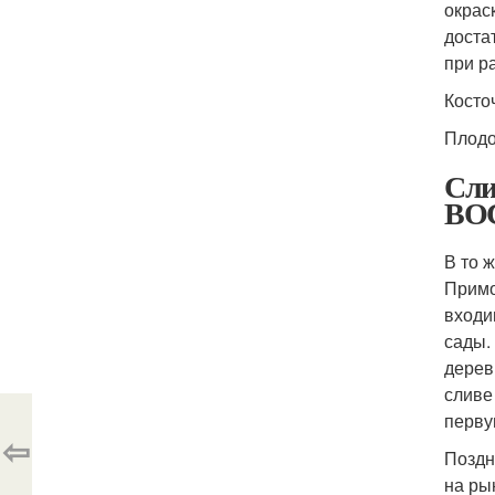
окрас
доста
при р
Косто
Плодо
Сли
ВО
В то 
Примо
входи
сады.
дерев
сливе
перву
⇦
Поздн
на ры