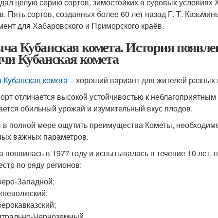
здал целую серию сортов, зимостойких в суровых условиях
в. Пять сортов, созданных более 60 лет назад Г. Т. Казьми
мент для Хабаровского и Приморского краёв.
ча Кубанская комета. История появле
чи Кубанская комета
 Кубанская комета
– хороший вариант для жителей разных к
сорт отличается высокой устойчивостью к неблагоприятным
ается обильный урожай и изумительный вкус плодов.
 в полной мере ощутить преимущества Кометы, необходимо 
ных важных параметров.
а появилась в 1977 году и испытывалась в течение 10 лет,
естр по ряду регионов:
еро-Западной;
неволжский;
ерокавказский;
трально-Черноземный.