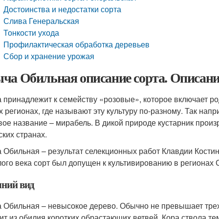
Достоинства и недостатки сорта
Слива Генеральская
Тонкости ухода
Профилактическая обработка деревьев
Сбор и хранение урожая
ча Обильная описание сорта. Описани
 принадлежит к семейству «розовые», которое включает ро
 регионах, где называют эту культуру по-разному. Так нап
вое название – мирабель. В дикой природе кустарник произр
ских странах.
 Обильная – результат селекционных работ Клавдии Костино
ого века сорт был допущен к культивированию в регионах 
ний вид
 Обильная – невысокое дерево. Обычно не превышает трех 
ит из обилия коротких обрастающих ветвей. Кора ствола те