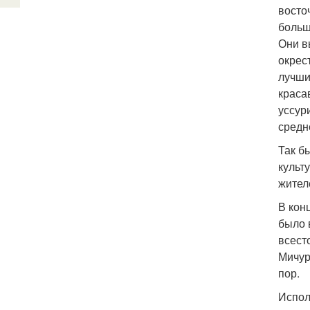
восто
больш
Они в
окрес
лучши
краса
уссур
средн
Так б
культ
жител
В кон
было 
всест
Мичур
пор.
Испол