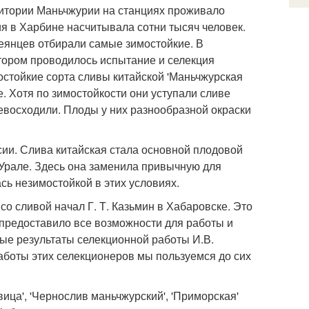
ритории Маньчжурии на станциях проживало
я в Харбине насчитывала сотни тысяч человек.
еянцев отбирали самые зимостойкие. В
тором проводилось испытание и селекция
остойкие сорта сливы китайской 'Маньчжурская
е. Хотя по зимостойкости они уступали сливе
ревосходили. Плоды у них разнообразной окраски
сии. Слива китайская стала основной плодовой
 Урале. Здесь она заменила привычную для
ь незимостойкой в этих условиях.
о сливой начал Г. Т. Казьмин в Хабаровске. Это
 предоставило все возможности для работы и
ные результаты селекционной работы И.В.
аботы этих селекционеров мы пользуемся до сих
ица', 'Чернослив маньчжурский', 'Приморская'