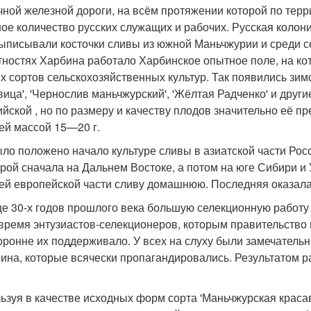
чной железной дороги, на всём протяжении которой по тер
ое количество русских служащих и рабочих. Русская колони
ыписывали косточки сливы из южной Маньчжурии и среди с
тностях Харбина работало Харбинское опытное поле, на ко
х сортов сельскохозяйственных культур. Так появились зим
вица', 'Чернослив маньчжурский', 'Жёлтая Радченко' и други
ийской , но по размеру и качеству плодов значительно её п
ей массой 15—20 г.
ыло положено начало культуре сливы в азиатской части Рос
урой сначала на Дальнем Востоке, а потом на юге Сибири и
ей европейской части сливу домашнюю. Последняя оказалас
це 30-х годов прошлого века большую селекционную работу с
время энтузиастов-селекционеров, которым правительство
оронне их поддерживало. У всех на слуху были замечатель
ина, которые всячески пропагандировались. Результатом р
ьзуя в качестве исходных форм сорта 'Маньчжурская красав