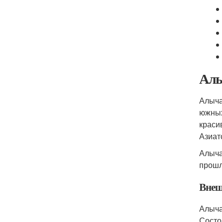
Алы
Алыча
южных
краси
Азиат
Алыча
прошл
Внеш
Алыча
Состо