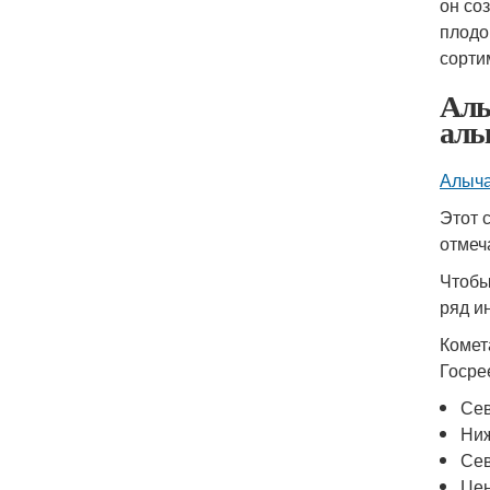
он со
плодо
сорти
Алы
алы
Алыча
Этот 
отмеч
Чтобы
ряд и
Комет
Госре
Сев
Ниж
Сев
Цен