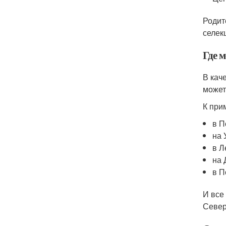
Родит
селек
Где 
В кач
может
К при
в П
на 
в Л
на 
в П
И все
Север