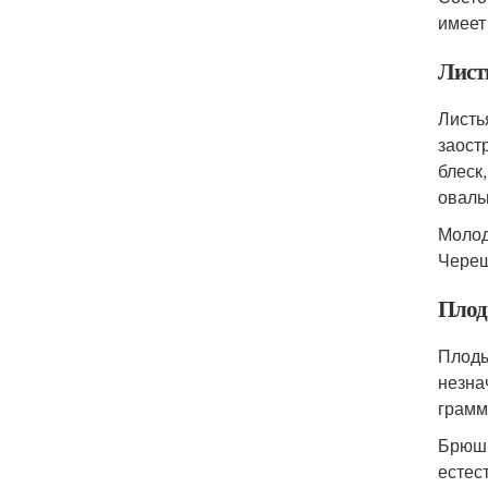
имеет
Лист
Листь
заост
блеск
оваль
Молод
Череш
Пло
Плоды
незна
грамм
Брюшн
естес