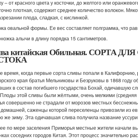
ку – от красного цвета у косточки, до желтого или оранжев
точно плотная, содержит среднее количество волокон. Мяко
азрезании плода, сладкая, с кислинкой.
чка овальной формы. Ее вес составляет полграмма, что рав
ножка алычи в длину порядка 15 сантиметров.
ва китайская Обильная. СОРТА Д
СТОКА
же время, когда первые сорта сливы попали в Калифорнию, 
рского края братья Мельниковы и Безруковы в 1868 году о
вших в состав погибшего государства Бохай, одичавшую сли
 Плоды этой сливы были жёлтыми, очень мелкими (средняя м
ья совершенно не страдали от морозов местных бесснежных
 домашней, саженцы которой переселенцы привозили из ев
ю же зиму. Эта одичавшая слива получила название уссури
ее по мере заселения Приморья местные жители начали вы
нках соседних городов Китая. Этот процесс значительно ра