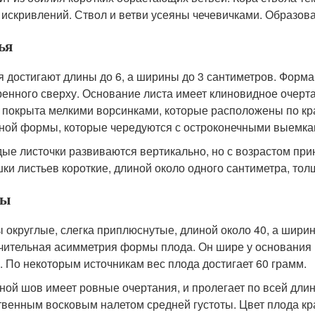
 искривлений. Ствол и ветви усеяны чечевичками. Образов
ья
я достигают длины до 6, а ширины до 3 сантиметров. Форма
ренного сверху. Основание листа имеет клиновидное очерт
, покрыта мелкими ворсинками, которые расположены по к
ной формы, которые чередуются с остроконечными выемка
ые листочки развиваются вертикально, но с возрастом при
ки листьев короткие, длиной около одного сантиметра, то
ды
 округлые, слегка приплюснутые, длиной около 40, а шири
чительная асимметрия формы плода. Он шире у основания и
. По некоторым источникам вес плода достигает 60 грамм.
ой шов имеет ровные очертания, и пролегает по всей дли
твенным восковым налетом средней густоты. Цвет плода к