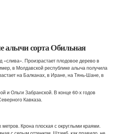
е алычи сорта Обильная
д «слива». Произрастает плодовое дерево в
ример, в Молдавской республике алыча получила
астает на Балканах, в Иране, на Тянь-Шане, в
й и Ольги Забранской. В конце 60-х годов
Северного Кавказа.
метров. Крона плоская с округлыми краями.
мная с серым оттенком. Штамб, как правило, не