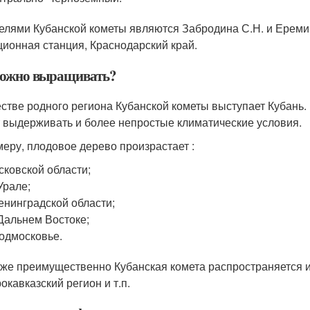
елями Кубанской кометы являются Забродина С.Н. и Ереми
ционная станция, Краснодарский край.
можно выращивать?
естве родного региона Кубанской кометы выступает Кубань. 
 выдерживать и более непростые климатические условия.
меру, плодовое дерево произрастает :
сковской области;
Урале;
енинградской области;
Дальнем Востоке;
одмосковье.
 же преимущественно Кубанская комета распространяется и
окавказский регион и т.п.