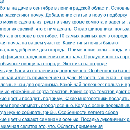
де
боты на даче в сентябре в ленинградской области. Основны
м раскисляют почву. Добавление статьи в новую подборку
о можно сделать из груш на зиму кроме компота и варенья.
повник свежий, что с ним делать. Отвар шиповника: польз
бота в огороде в сентябре. 10 самых важных дел в огороде
кая почва на вашем участке. Какие типы почвы бывают
ла, как удобрение для огорода. Применение золы – когда и 
эффициент плодоношения винограда. Продуктивность сорт
обычные овощи на огороде. Экзотика на огороде
чь для бани и отопления одновременно. Особенности банн
шеная известь применение на даче. Известь гашеная – пр
лезные чаи для организма. Какой чай полезнее: польза и вр
мые урожайные сорта томатов. Какие сорта томатов дают 
кие цветы посадить под зиму. Какие многолетники посадить
чем перекапывать огород осенью. Когда с осени перекапы
гда нужно собирать грибы. Особенности летнего сбора
кие цветы сажают семенами осенью. Посадка луковичных р
миачная селитра это, что. Область применения