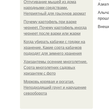
Отпугивание мышей из дома
Азиат
народными средствами.
Алыча
Неприятный для грызунов аромат
прошл
Почему картофель при варке
Внешн
чернеет. Почему картофель иногда
чернеет после варки или жарки
Когда убирать кабачки с грядки на
хранение. Какие сорта кабачков
подходят для зимнего хранения
Хризантемы осенние многолетние.
Сорта многолетних садовых
хризантем с фото
Морковь корявая и рогатая.
Неподходящий грунт и нарушение
севооборота