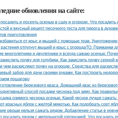
ледние обновления на сайте:
 посадить и посеять осенью в саду и огороде. Что посадить
стой и вкусный рецепт песочного теста для пирога в духовк
тов приготовления
 избавиться от крыс и мышей с помощью трав. Уничтожение
 растения отпугнут мышей и крыс с огородаТО. Приманки д
ие многолетники и двулетники я всегда сажаю осенью. Поч
 закислить почву для голубики. Как закислить почву серной 
 и чем раскисляют почву на огороде. Средства для раскисл
евый забор для дачи своими руками. Как построить недоро
раем пошагово
готовление березового кваса. Домашний квас из березовог
одуктивный способ посадки чеснока под зиму. Как правильн
садка озимого чеснока осенью. Какой чеснок лучше сажать
рт красных яблок с желтой мякотью. Как подобрать сорт яб
кие овощи нельзя сажать рядом. Добавление статьи в нову
о посадить рядом с метельчатой гортензией. Что посадить р