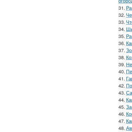
огоро
31.
Ра
32.
Че
33.
Чт
34.
Ши
35.
Ра
36.
Ка
37.
Зо
38.
Ко
39.
Не
40.
Пе
41.
Га
42.
По
43.
Са
44.
Ка
45.
За
46.
Ко
47.
Ка
48.
Ам