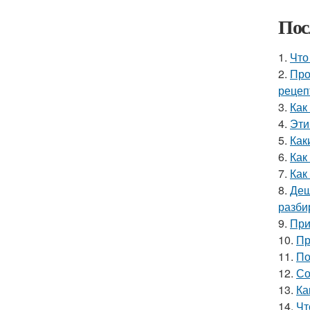
Пос
1.
Что
2.
Про
рецеп
3.
Как
4.
Эти
5.
Как
6.
Как
7.
Как
8.
Деш
разби
9.
При
10.
Пр
11.
По
12.
Со
13.
Ка
14.
Чт