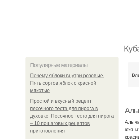
Куб
Популярные материалы
Вл
Почему яблоки внутри розовые.
Пять сортов яблок с красной
мякотью
Простой и вкусный рецепт
песочного теста для пирога в
Алы
духовке. Песочное тесто для пирога
Алыча
– 10 пошаговых рецептов
южных
приготовления
краси