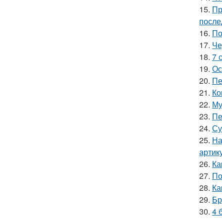
15.
Пр
после
16.
По
17.
Че
18.
7 
19.
Ос
20.
Пе
21.
Ко
22.
Му
23.
Пе
24.
Су
25.
На
артик
26.
Ка
27.
По
28.
Ка
29.
Бр
30.
4 