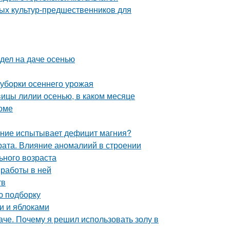
ных культур-предшественников для
 дел на даче осенью
 уборки осеннего урожая
овицы лилии осенью, в каком месяце
оме
тение испытывает дефицит магния?
ата. Влияние аномалиий в строении
ьного возраста
 работы в ней
тв
ю подборку
и и яблоками
че. Почему я решил использовать золу в