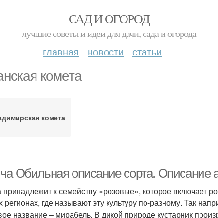
САД И ОГОРОД
лучшие советы и идеи для дачи, сада и огорода
главная
новости
статьи
анская комета
адимирская комета
ча Обильная описание сорта. Описание 
 принадлежит к семейству «розовые», которое включает ро
 регионах, где называют эту культуру по-разному. Так нап
вое название – мирабель. В дикой природе кустарник произр