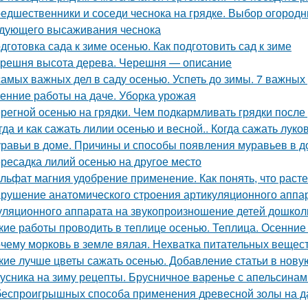
едшественники и соседи чеснока на грядке. Выбор огород
дующего высаживания чеснока
дготовка сада к зиме осенью. Как подготовить сад к зиме
решня высота дерева. Черешня — описание
самых важных дел в саду осенью. Успеть до зимы. 7 важных
енние работы на даче. Уборка урожая
регной осенью на грядки. Чем подкармливать грядки после
гда и как сажать лилии осенью и весной.. Когда сажать лук
равьи в доме. Причины и способы появления муравьев в д
ресадка лилий осенью на другое место
льфат магния удобрение применение. Как понять, что рас
рушение анатомического строения артикуляционного аппар
уляционного аппарата на звукопроизношение детей дошкол
кие работы проводить в теплице осенью. Теплица. Осенние
чему морковь в земле вялая. Нехватка питательных вещес
кие лучше цветы сажать осенью. Добавление статьи в нову
усника на зиму рецепты. Брусничное варенье с апельсинам
беспроигрышных способа применения древесной золы на да