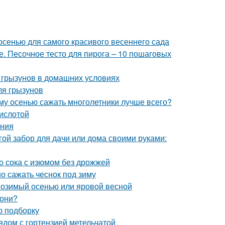
 осенью для самого красивого весеннего сада
е. Песочное тесто для пирога – 10 пошаговых
 грызунов в домашних условиях
ля грызунов
ему осенью сажать многолетники лучше всего?
кислотой
ения
гой забор для дачи или дома своими руками:
о сока с изюмом без дрожжей
о сажать чеснок под зиму
: озимый осенью или яровой весной
лони?
ю подборку
ядом с гортензией метельчатой