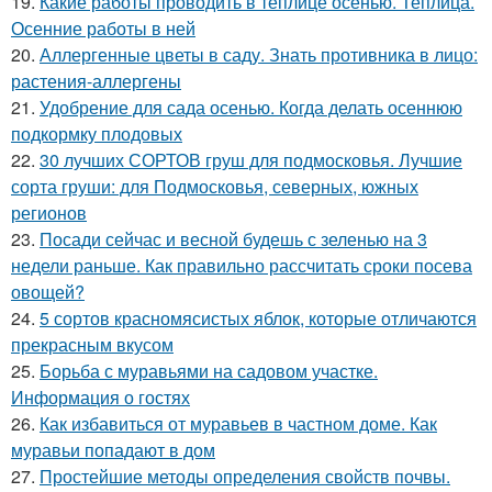
19.
Какие работы проводить в теплице осенью. Теплица.
Осенние работы в ней
20.
Аллергенные цветы в саду. Знать противника в лицо:
растения-аллергены
21.
Удобрение для сада осенью. Когда делать осеннюю
подкормку плодовых
22.
30 лучших СОРТОВ груш для подмосковья. Лучшие
сорта груши: для Подмосковья, северных, южных
регионов
23.
Посади сейчас и весной будешь с зеленью на 3
недели раньше. Как правильно рассчитать сроки посева
овощей?
24.
5 сортов красномясистых яблок, которые отличаются
прекрасным вкусом
25.
Борьба с муравьями на садовом участке.
Информация о гостях
26.
Как избавиться от муравьев в частном доме. Как
муравьи попадают в дом
27.
Простейшие методы определения свойств почвы.