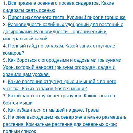
1.
Все правила осеннего посева сидератов. Какие
сидераты сеять осенью
2.
Пироги из слоеного теста. Куриный пирог в горшочке
3.
Разновидности калийных удобрений для растений с
дозировками. Разновидности – органический и
минеральный калий
4.
Полный гайд по запахам. Какой запах отпугивает
комаров?
5.
Как бороться с огородными и садовыми грызунами.
Урон, который наносят грызуны огородам, садам и
хранилищам урожая
6.
Какие растения отпугнут крыс и мышей с вашего
участка. Каких запахов боятся мыши?
7.
Какой запах отпугивает грызунов. Каких запахов
боятся мыши
8.
Как избавиться от мышей на даче. Травы
9.
На окне выходящем на север желательно размещать
растения. Комнатные растения для северных окон:
полный список