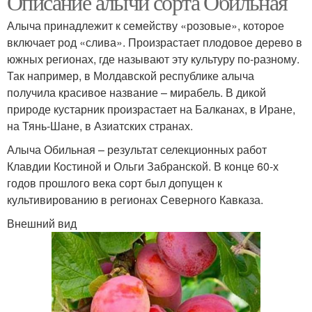
Описание алычи сорта Обильная
Алыча принадлежит к семейству «розовые», которое
включает род «слива». Произрастает плодовое дерево в
южных регионах, где называют эту культуру по-разному.
Так например, в Молдавской республике алыча
получила красивое название – мирабель. В дикой
природе кустарник произрастает на Балканах, в Иране,
на Тянь-Шане, в Азиатских странах.
Алыча Обильная – результат селекционных работ
Клавдии Костиной и Ольги Забранской. В конце 60-х
годов прошлого века сорт был допущен к
культивированию в регионах Северного Кавказа.
Внешний вид