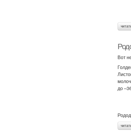
читат
Род
Вот н
Голден
Листо
молоч
до –3
Родод
читат