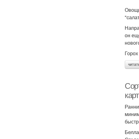
Овощи
"cала
Напра
он ещ
новог
Горох
читат
Сор
кар
Ранни
миним
быстр
Белла