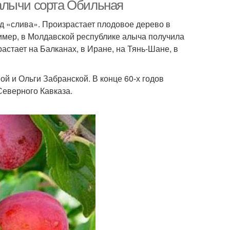
алычи сорта Обильная
д «слива». Произрастает плодовое дерево в
ример, в Молдавской республике алыча получила
астает на Балканах, в Иране, на Тянь-Шане, в
й и Ольги Забранской. В конце 60-х годов
Северного Кавказа.