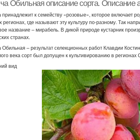
ча Обильная описание сорта. Описание 
 принадлежит к семейству «розовые», которое включает ро
 регионах, где называют эту культуру по-разному. Так нап
вое название – мирабель. В дикой природе кустарник произр
ских странах.
 Обильная – результат селекционных работ Клавдии Костино
ого века сорт был допущен к культивированию в регионах 
ий вид