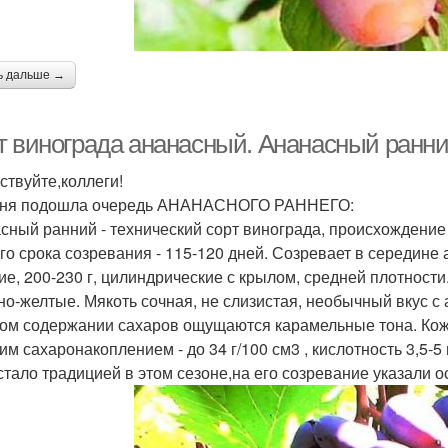
ь дальше →
т винограда ананасный. Ананасный ранн
ствуйте,коллеги!
дня подошла очередь АНАНАСНОГО РАННЕГО:
сный ранний - технический сорт винограда, происхождение 
го срока созревания - 115-120 дней. Созревает в середине 
ие, 200-230 г, цилиндрические с крылом, средней плотности.
но-желтые. Мякоть сочная, не слизистая, необычный вкус с
ом содержании сахаров ощущаются карамельные тона. Кожи
им сахаронакоплением - до 34 г/100 см3 , кислотность 3,5-
 стало традицией в этом сезоне,на его созревание указали о