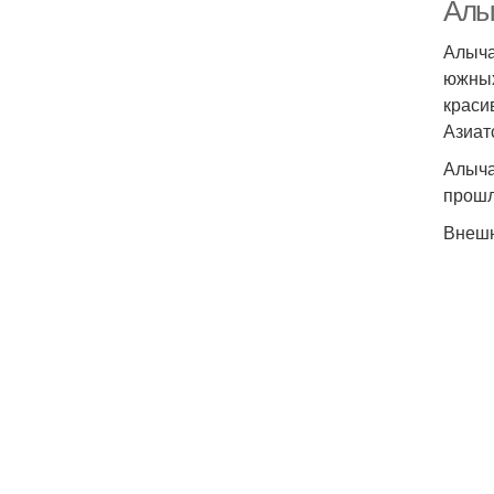
Алы
Алыча
южных
краси
Азиат
Алыча
прошл
Внешн