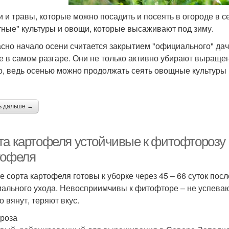
 и травы, которые можно посадить и посеять в огороде в с
тные" культуры и овощи, которые высаживают под зиму.
сно начало осени считается закрытием "официального" дач
е в самом разгаре. Они не только активно убирают выращен
о, ведь осенью можно продолжать сеять овощные культуры 
ь дальше →
та картофеля устойчивые к фитофторозу 
тофеля
е сорта картофеля готовы к уборке через 45 – 66 суток по
ального ухода. Невосприимчивы к фитофторе – не успеваю
о вянут, теряют вкус.
роза