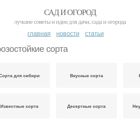
САД И ОГОРОД
лучшие советы и идеи для дачи, сада и огорода
главная
новости
статьи
озостойкие сорта
Сорта для сибири
Вкусные сорта
Известные сорта
Десертные сорта
Не
рта для подмосковья
Низкорослые сорта
Ус