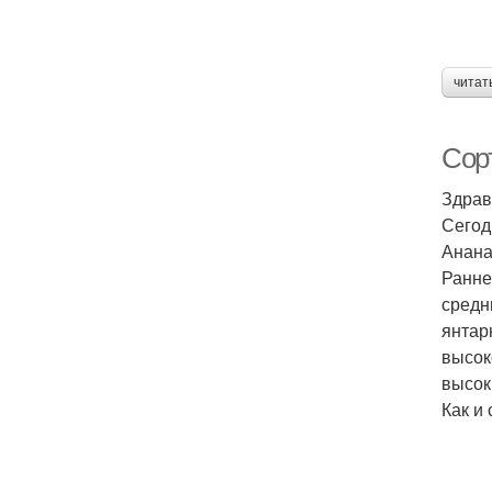
читат
Сор
Здрав
Сего
Анана
Ранне
средн
янтар
высок
высок
Как и