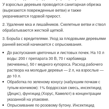
У взрослых деревьев проводится санитарная обрезка
(вырезаются поврежденные ветви) и также
укорачивается годовой прирост.
2. Удаление мха и лишайников. Скелетные ветви и ствол
обрабатываются жесткой щеткой.
3. Борьба с вредителями. Уход за плодовыми деревьями
ранней весной начинается с опрыскивания.
До распускания цветочных и листовых почек. На 10 л
воды: 200 г препарата 30 В, 70 г карбамида
(мочевины), 50 г медного купороса. Расход рабочего
раствора на молодые деревья — 2 л, на взрослые —
до 10 л.
Обработка по зеленому конусу (набухшим почкам с
тупым кончиком): 1% бордосская смесь, инсектицид
(Децис), фунгицид (Хорус, Камелот) в концентрации
указанной на упаковке.
Опрыскивание по розовому бутону. Инсектицид