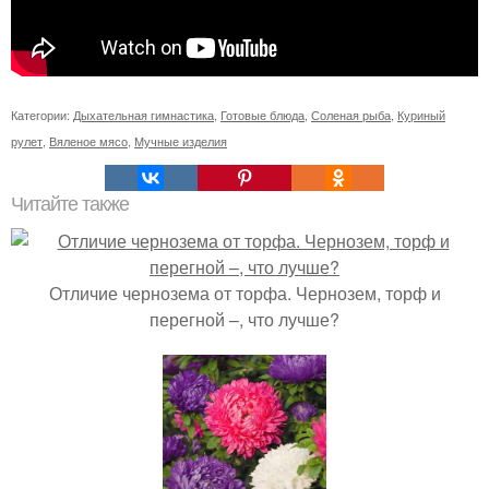
Категории:
Дыхательная гимнастика
,
Готовые блюда
,
Соленая рыба
,
Куриный
рулет
,
Вяленое мясо
,
Мучные изделия
Читайте также
Отличие чернозема от торфа. Чернозем, торф и
перегной –, что лучше?