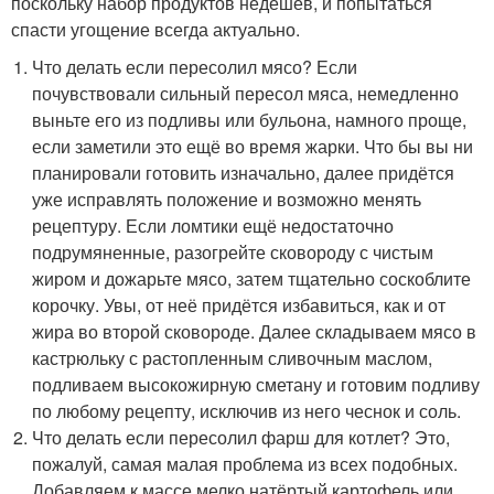
поскольку набор продуктов недёшев, и попытаться
спасти угощение всегда актуально.
Что делать если пересолил мясо? Если
почувствовали сильный пересол мяса, немедленно
выньте его из подливы или бульона, намного проще,
если заметили это ещё во время жарки. Что бы вы ни
планировали готовить изначально, далее придётся
уже исправлять положение и возможно менять
рецептуру. Если ломтики ещё недостаточно
подрумяненные, разогрейте сковороду с чистым
жиром и дожарьте мясо, затем тщательно соскоблите
корочку. Увы, от неё придётся избавиться, как и от
жира во второй сковороде. Далее складываем мясо в
кастрюльку с растопленным сливочным маслом,
подливаем высокожирную сметану и готовим подливу
по любому рецепту, исключив из него чеснок и соль.
Что делать если пересолил фарш для котлет? Это,
пожалуй, самая малая проблема из всех подобных.
Добавляем к массе мелко натёртый картофель или