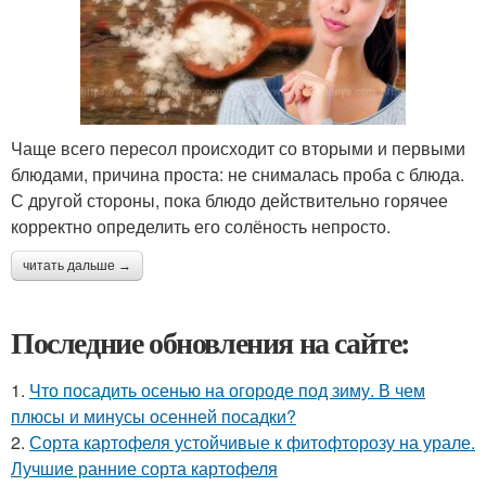
Чаще всего пересол происходит со вторыми и первыми
блюдами, причина проста: не снималась проба с блюда.
С другой стороны, пока блюдо действительно горячее
корректно определить его солёность непросто.
читать дальше →
Последние обновления на сайте:
1.
Что посадить осенью на огороде под зиму. В чем
плюсы и минусы осенней посадки?
2.
Сорта картофеля устойчивые к фитофторозу на урале.
Лучшие ранние сорта картофеля