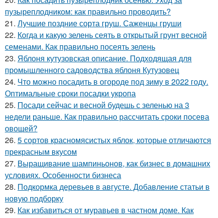
пузыреплодником: как правильно проводить?
21.
Лучшие поздние сорта груш. Саженцы груши
22.
Когда и какую зелень сеять в открытый грунт весной
семенами. Как правильно посеять зелень
23.
Яблоня кутузовская описание. Подходящая для
промышленного садоводства яблоня Кутузовец
24.
Что можно посадить в огороде под зиму в 2022 году.
Оптимальные сроки посадки укропа
25.
Посади сейчас и весной будешь с зеленью на 3
недели раньше. Как правильно рассчитать сроки посева
овощей?
26.
5 сортов красномясистых яблок, которые отличаются
прекрасным вкусом
27.
Выращивание шампиньонов, как бизнес в домашних
условиях. Особенности бизнеса
28.
Подкормка деревьев в августе. Добавление статьи в
новую подборку
29.
Как избавиться от муравьев в частном доме. Как