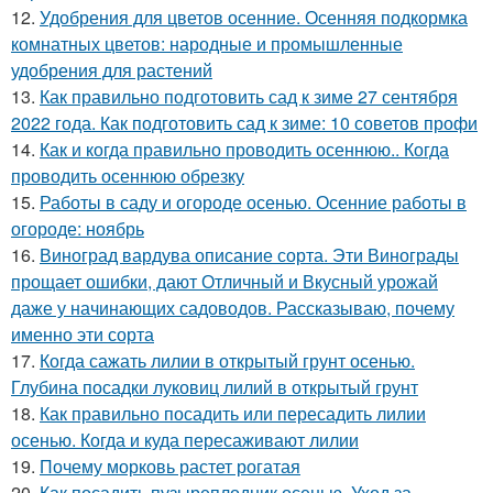
12.
Удобрения для цветов осенние. Осенняя подкормка
комнатных цветов: народные и промышленные
удобрения для растений
13.
Как правильно подготовить сад к зиме 27 сентября
2022 года. Как подготовить сад к зиме: 10 советов профи
14.
Как и когда правильно проводить осеннюю.. Когда
проводить осеннюю обрезку
15.
Работы в саду и огороде осенью. Осенние работы в
огороде: ноябрь
16.
Виноград вардува описание сорта. Эти Винограды
прощает ошибки, дают Отличный и Вкусный урожай
даже у начинающих садоводов. Рассказываю, почему
именно эти сорта
17.
Когда сажать лилии в открытый грунт осенью.
Глубина посадки луковиц лилий в открытый грунт
18.
Как правильно посадить или пересадить лилии
осенью. Когда и куда пересаживают лилии
19.
Почему морковь растет рогатая
20.
Как посадить пузыреплодник осенью. Уход за