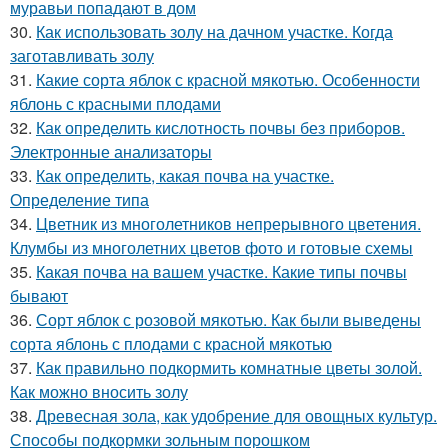
муравьи попадают в дом
30.
Как использовать золу на дачном участке. Когда
заготавливать золу
31.
Какие сорта яблок с красной мякотью. Особенности
яблонь с красными плодами
32.
Как определить кислотность почвы без приборов.
Электронные анализаторы
33.
Как определить, какая почва на участке.
Определение типа
34.
Цветник из многолетников непрерывного цветения.
Клумбы из многолетних цветов фото и готовые схемы
35.
Какая почва на вашем участке. Какие типы почвы
бывают
36.
Сорт яблок с розовой мякотью. Как были выведены
сорта яблонь с плодами с красной мякотью
37.
Как правильно подкормить комнатные цветы золой.
Как можно вносить золу
38.
Древесная зола, как удобрение для овощных культур.
Способы подкормки зольным порошком