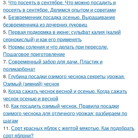
3.
Что посеять в сентябре. Что можно посадить и
посеять в сентябре. Делимся опытом и советами
4.
Безвременник посадка осенью. Выращивание
безвременника из дочерних луковиц
5.
Первая подкормка в июне: сульфат калия (калий
сернокислый) и как его применять
6.
Нормы соления и что делать при пересоле.
Пошаговое приготовление
7.
Современный забор для дачи. Пластик и
поликарбонат
8.
Глубина посадки озимого чеснока секреты урожая.
Озимый (зимний) чеснок
9.
Когда сажать чеснок весной и осенью. Когда сажать
чеснок осенью и весной
10.
Как посадить озимый чеснок. Правила посадки
озимого чеснока для отличного урожая: разбираем по
шагам
11.
Сорт красных яблок с желтой мякотью. Как подобрать
сорт яблони?