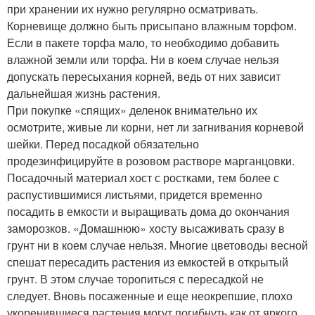
при хранении их нужно регулярно осматривать.
Корневище должно быть присыпано влажным торфом.
Если в пакете торфа мало, то необходимо добавить
влажной земли или торфа. Ни в коем случае нельзя
допускать пересыхания корней, ведь от них зависит
дальнейшая жизнь растения.
При покупке «спящих» деленок внимательно их
осмотрите, живые ли корни, нет ли загнивания корневой
шейки. Перед посадкой обязательно
продезинфицируйте в розовом растворе марганцовки.
Посадочный материал хост с ростками, тем более с
распустившимися листьями, придется временно
посадить в емкости и выращивать дома до окончания
заморозков. «Домашнюю» хосту высаживать сразу в
грунт ни в коем случае нельзя. Многие цветоводы весной
спешат пересадить растения из емкостей в открытый
грунт. В этом случае торопиться с пересадкой не
следует. Вновь посаженные и еще неокрепшие, плохо
укоренившиеся растения могут погибнуть как от яркого