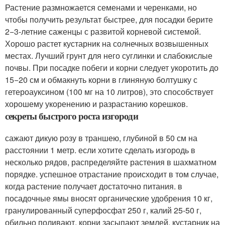
Растение размножается семенами и черенками, но
чтобы получить результат быстрее, для посадки берите
2−3-летние саженцы с развитой корневой системой.
Хорошо растет кустарник на солнечных возвышенных
местах. Лучший грунт для него суглинки и слабокислые
почвы. При посадке побеги и корни следует укоротить до
15−20 см и обмакнуть корни в глиняную болтушку с
гетероауксином (100 мг на 10 литров), это способствует
хорошему укоренению и разрастанию корешков.
секреты быстрого роста изгороди
сажают дикую розу в траншею, глубиной в 50 см на
расстоянии 1 метр. если хотите сделать изгородь в
несколько рядов, распределяйте растения в шахматном
порядке. успешное отрастание происходит в том случае,
когда растение получает достаточно питания. в
посадочные ямы вносят органические удобрения 10 кг,
гранулированный суперфосфат 250 г, калий 25-50 г,
обильно поливают, корни засыпают землей. кустарник на