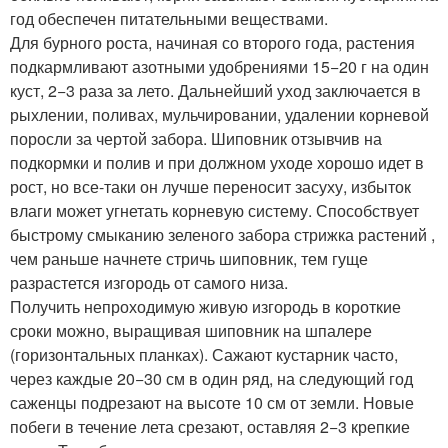
год обеспечен питательными веществами.
Для бурного роста, начиная со второго года, растения
подкармливают азотными удобрениями 15−20 г на один
куст, 2−3 раза за лето. Дальнейший уход заключается в
рыхлении, поливах, мульчировании, удалении корневой
поросли за чертой забора. Шиповник отзывчив на
подкормки и полив и при должном уходе хорошо идет в
рост, но все-таки он лучше переносит засуху, избыток
влаги может угнетать корневую систему. Способствует
быстрому смыканию зеленого забора стрижка растений ,
чем раньше начнете стричь шиповник, тем гуще
разрастется изгородь от самого низа.
Получить непроходимую живую изгородь в короткие
сроки можно, выращивая шиповник на шпалере
(горизонтальных планках). Сажают кустарник часто,
через каждые 20−30 см в один ряд, на следующий год
саженцы подрезают на высоте 10 см от земли. Новые
побеги в течение лета срезают, оставляя 2−3 крепкие