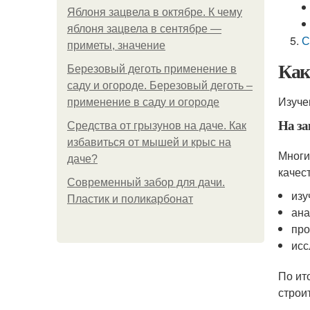
Яблоня зацвела в октябре. К чему
яблоня зацвела в сентябре —
С
приметы, значение
Как
Березовый деготь применение в
саду и огороде. Березовый деготь –
Изуче
применение в саду и огороде
На за
Средства от грызунов на даче. Как
избавиться от мышей и крыс на
Многи
даче?
качес
Современный забор для дачи.
изу
Пластик и поликарбонат
ана
про
исс
По ит
строи