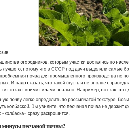
юзив
ьшинства огородников, которым участки достались по насле
ь лучшего, потому что в СССР под дачи выделяли самые бро
 проблемная почва для промышленного производства не под
ных. И надо сказать, что такой (пусть и не вполне справед
сти сотках своими силами реально. Например, вот как это с
ную почву легко определить по рассыпчатой текстуре. Возь
уть колбаской. Вы увидите, что песчаная почва не держит ф
: «колбаска» сразу раскрошится.
м минусы песчаной почвы?