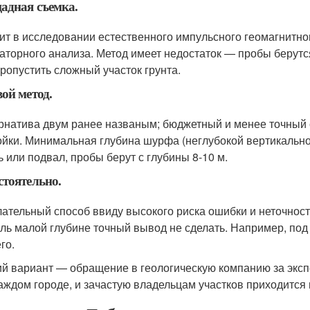
адная съемка.
ит в исследовании естественного импульсного геомагнитног
аторного анализа. Метод имеет недостаток — пробы берутся 
пропустить сложный участок грунта.
ой метод.
рнатива двум ранее названым; бюджетный и менее точный с
ойки. Минимальная глубина шурфа (неглубокой вертикально
ь или подвал, пробы берут с глубины 8-10 м.
тоятельно.
ательный способ ввиду высокого риска ошибки и неточности
оль малой глубине точный вывод не сделать. Например, под 
го.
й вариант — обращение в геологическую компанию за эксп
каждом городе, и зачастую владельцам участков приходится 