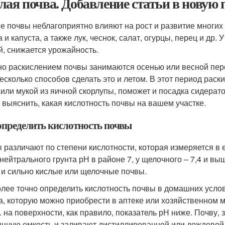
лая почва. Добавление статьи в новую 
е почвы неблагоприятно влияют на рост и развитие многих
 и капуста, а также лук, чеснок, салат, огурцы, перец и др.
й, снижается урожайность.
о раскислением почвы занимаются осенью или весной пере
несколько способов сделать это и летом. В этот период рас
 или мукой из яичной скорлупы, поможет и посадка сидерато
 выяснить, какая кислотность почвы на вашем участке.
определить кислотность почвы
 различают по степени кислотности, которая измеряется в 
 нейтрального грунта рН в районе 7, у щелочного – 7,4 и выш
 и сильно кислые или щелочные почвы.
лее точно определить кислотность почвы в домашних усло
а, которую можно приобрести в аптеке или хозяйственном м
.к. на поверхности, как правило, показатель рН ниже. Почву
янную емкость и заливают дистиллированной или дождевой в