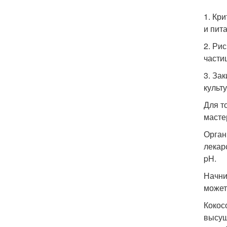
1. Кр
и пит
2. Ри
части
3. За
культу
Для т
масте
Орган
лекар
pH.
Начни
может
Кокос
высуш