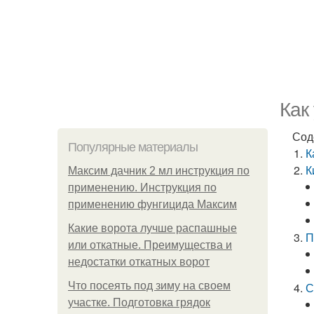
Как
Сод
Популярные материалы
К
К
Максим дачник 2 мл инструкция по
применению. Инструкция по
применению фунгицида Максим
Какие ворота лучше распашные
П
или откатные. Преимущества и
недостатки откатных ворот
Что посеять под зиму на своем
С
участке. Подготовка грядок