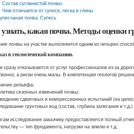
Состав суглинистой почвы
Чем отличается от супеси, песка и глины
упесчаная почва. Супесь
 узнать, какая почва. Методы оценки г
ние почвы на участке выполняется одним из четырех спосо
каз в геологической компании.
е сразу отказываются от услуг профессионалов из-за дорог
твенно, а риски очень малы. В компетенции геологов реше
чение рельефа;
литика сезонных изменений почвы;
ведение сдвиговых и компрессионных испытаний (на целост
ледование грунтовых вод (состав, глубина залегания и т.д.).
огам исследования заказчику предоставляется полный отче
тельству — тип фундамента, нагрузки на землю и т.д.