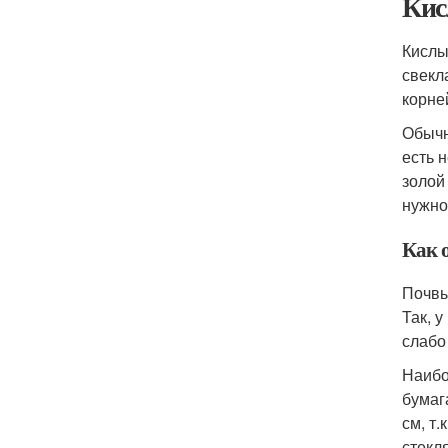
Кис
Кислы
свекла
корне
Обычн
есть 
золой
нужно
Как 
Почвы
Так, у
слабо
Наибо
бумаг
см, т
стекл