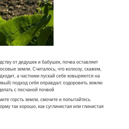
дству от дедушек и бабушек, почва оставляет
совые земли. Считалось, что колхозу, скажем,
ходит, а частники пускай себе ковыряются на
ливый) подход себя оправдал: оздоровить землю
делать с песчаной почвой
мите горсть земли, смочите и попытайтесь
орму так хорошо, как суглинистая или глинистая