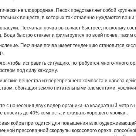
итически неплодородная. Песок представляет собой крупны
ательных веществ, в которых так отчаянно нуждаются ваши 
ск засухи. Песчаная почва высыхает быстрее, поскольку сос
ц. Вода быстро стекает и фильтруется по всей почве, таким
кисление. Песчаная почва имеет тенденцию становится кисл
р.
ого, чтобы исправить ситуацию, потребуется много-много ор
рством под силу каждому.
ические вещества из перепревшего компоста и навоза де
ством, обогащая землю питательными элементами, увеличи
те с нанесения двух ведер органики на квадратный метр в
е вносить до 40% компоста и ожидать хорошего урожая.
овая койра пригодится для повышения влагоудерживающей 
енной прессованной скорлупы кокосового ореха, способной