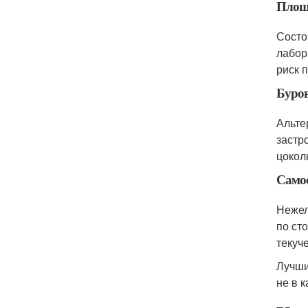
Площ
Состо
лабор
риск 
Буров
Альте
застр
цокол
Самос
Нежел
по ст
текуче
Лучши
не в 