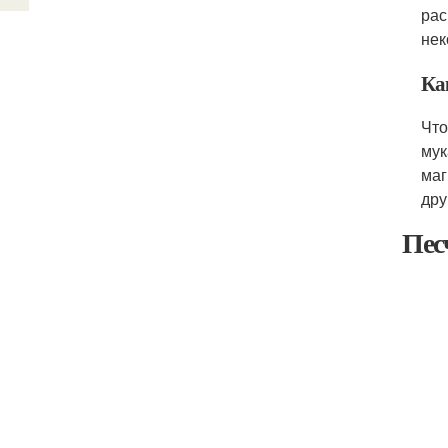
рас
нек
Ка
Что
мук
маг
дру
Пес