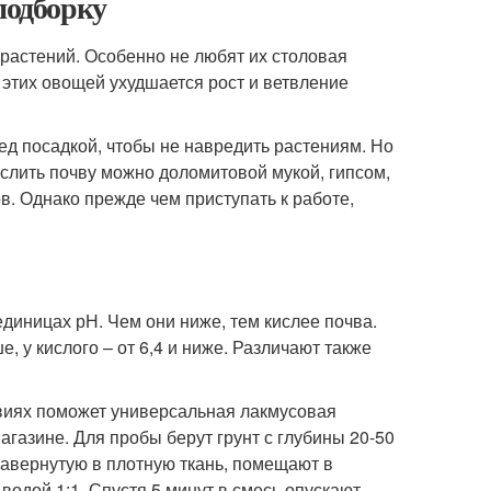
подборку
 растений. Особенно не любят их столовая
 У этих овощей ухудшается рост и ветвление
д посадкой, чтобы не навредить растениям. Но
кислить почву можно доломитовой мукой, гипсом,
в. Однако прежде чем приступать к работе,
единицах рН. Чем они ниже, тем кислее почва.
е, у кислого – от 6,4 и ниже. Различают также
виях поможет универсальная лакмусовая
агазине. Для пробы берут грунт с глубины 20-50
, завернутую в плотную ткань, помещают в
одой 1:1. Спустя 5 минут в смесь опускают