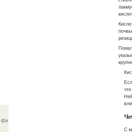
лакму
кисло
Кисло
почвы
реакц
Появл
указы
крупн
Кис
Есл
что
Ней
вли
Че
⇦
С к