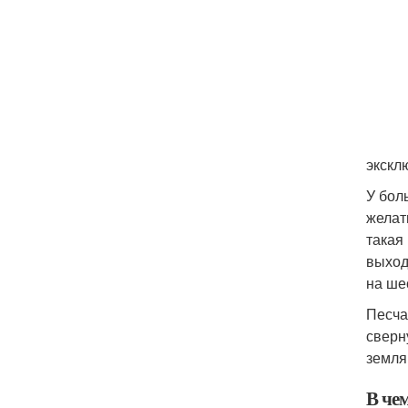
экскл
У бол
желат
такая
выход
на ше
Песча
сверн
земля
В че