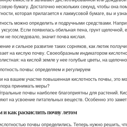
совую бумагу. Достаточно нескольких секунд, чтобы она по
тности, которая прилагается к лакмусовой бумаге, вы и узна
тность можно определить и подручными средствами. Наприме
 уксусом. Если появилась обильная пена, грунт щелочной, 
ии не последовало, значит почва кислая.
ение и сильное развитие таких сорняков, как лютик ползучи
вает на кислую почву. Своеобразным индикатором кислотно
олистная: на кислой земле у нее голубые цветы, на щелочно
лотность почвы: определяем и регулируем
и на вашем участке повышенная кислотность почвы, это мо
 пора принимать меры?
тральные почвы наиболее благоприятны для растений. Кис
яют на усвоение питательных веществ. Особенно это замет
м и как раскислить почву летом
ислотностью почвы определились. Теперь нужно решить, чт