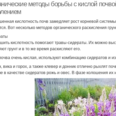
анические методы борьбы с кислой почво
олением
енная кислотность почв замедляет рост корневой системы
тся. Вот несколько методов органического раскисления грун
раты
шить кислотность помогают травы-сидераты. Их можно выс
яют грунт и в то же время раскисляют его.
почва очень кислая, используют комбинацию сидератов и из
, вика и горох, а также клевер и донник отлично рыхлят по
че в качестве сидератов рожь и овес. В фазе колошения их 