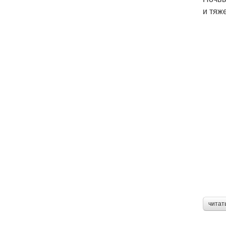
и тяж
читат