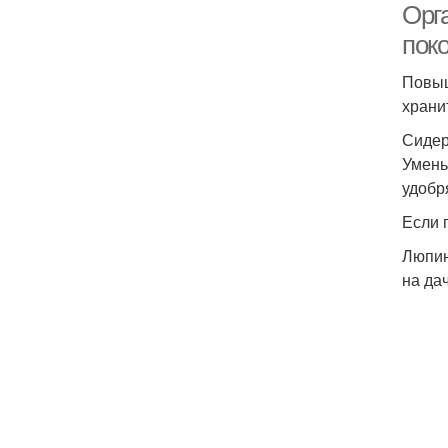
Орг
пок
Повыш
храни
Сиде
Умень
удобр
Если 
Люпин
на да