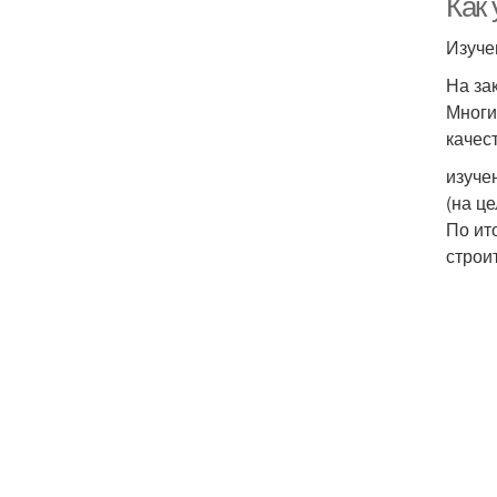
Как 
Изуче
На за
Многи
качес
изуче
(на це
По ит
строи