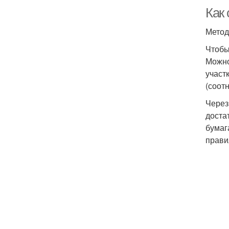
Как
Метод
Чтобы
Можно
участ
(соот
Через
доста
бумаг
прави