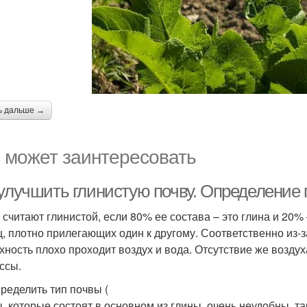
ь дальше →
 может заинтересовать
 улучшить глинистую почву. Определение 
 считают глинистой, если 80% ее состава – это глина и 20% –
ц, плотно прилегающих один к другому. Соответственно из-з
хность плохо проходит воздух и вода. Отсутствие же возду
ссы.
пределить тип почвы (
, которые состоят в основном из глины, очень неудобны, та