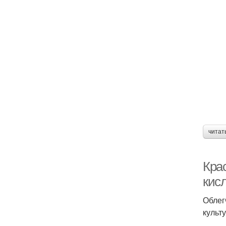
читат
Кра
кис
Облег
культ