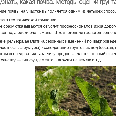
узнать, какая почва. Методы оценки грунт
ние почвы на участке выполняется одним из четырех спосо
каз в геологической компании.
е сразу отказываются от услуг профессионалов из-за дорог
твенно, а риски очень малы. В компетенции геологов реше
ние рельефа;аналитика сезонных изменений почвы;провед
лостность структуры);исследование грунтовых вод (состав, г
огам исследования заказчику предоставляется полный отче
тельству — тип фундамента, нагрузки на землю и т.д.