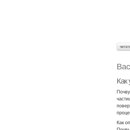
читат
Вас
Как
Почву
части
повер
проце
Как о
Почвы