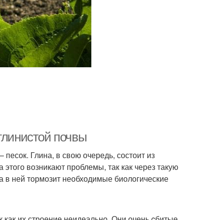
глинистой почвы
 песок. Глина, в свою очередь, состоит из
а этого возникают проблемы, так как через такую
ха в ней тормозит необходимые биологические
к как их строение неидеально. Они очень cбитые