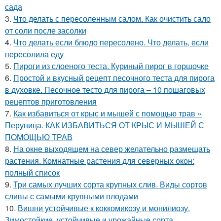
сада
3.
Что делать с пересоленным салом. Как очистить сало
от соли после засолки
4.
Что делать если блюдо пересолено. Что делать, если
пересолила еду
5.
Пироги из слоеного теста. Куриный пирог в горшочке
6.
Простой и вкусный рецепт песочного теста для пирога
в духовке. Песочное тесто для пирога – 10 пошаговых
рецептов приготовления
7.
Как избавиться от крыс и мышей с помощью трав »
Перуница. КАК ИЗБАВИТЬСЯ ОТ КРЫС И МЫШЕЙ С
ПОМОЩЬЮ ТРАВ
8.
На окне выходящем на север желательно размещать
растения. Комнатные растения для северных окон:
полный список
9.
Три самых лучших сорта крупных слив. Виды сортов
сливы с самыми крупными плодами
10.
Вишни устойчивые к коккомикозу и монилиозу.
Зимостойкие, устойчивые и урожайные сорта