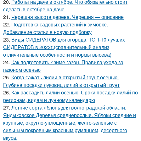
20.
Работы на даче в октябре. Что обязательно стоит
сделать в октябре на даче
21.
Черешня высота дерева. Черешня — описание
22.
Подготовка садовых растений к зимовке.
Добавление статьи в новую подборку
23.
Виды СИДЕРАТОВ для огорода. ТОП-10 лучших
СИДЕРАТОВ в 2022г.(сравнительный анализ,
отличительные особенности и нормы высева)
24.
Как подготовить к зиме газон. Правила ухода за
газоном осенью
25.
Когда сажать лилии в открытый грунт осенью.
Глубина посадки луковиц лилий в открытый грунт
26.
Как рассадить лилии осенью. Сроки посадки лилий по
регионам, видам и лунному календарю
27.
Летние сорта яблонь для волгоградской области.
Яндыковское Деревья среднерослые. Яблоки средние и
крупные, округло-уплощенные, желто-зеленые с
сильным покровным красным румянцем, десертного
вкуса.