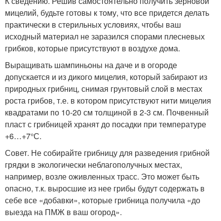
К сведению. Решив самостоятельно получить зерновой
мицелий, будьте готовы к тому, что все придется делать
практически в стерильных условиях, чтобы ваш
исходный материал не заразился спорами плесневых
грибков, которые присутствуют в воздухе дома.
Выращивать шампиньоны на даче и в огороде
допускается и из дикого мицелия, который забирают из
природных грибниц, снимая грунтовый слой в местах
роста грибов, т.е. в котором присутствуют нити мицелия
квадратами по 10-20 см толщиной в 2-3 см. Почвенный
пласт с грибницей хранят до посадки при температуре
+6…+7°С.
Совет. Не собирайте грибницу для разведения грибной
грядки в экологически неблагополучных местах,
например, возле оживленных трасс. Это может быть
опасно, т.к. выросшие из нее грибы будут содержать в
себе все «добавки», которые грибница получила «до
выезда на ПМЖ в ваш огород».