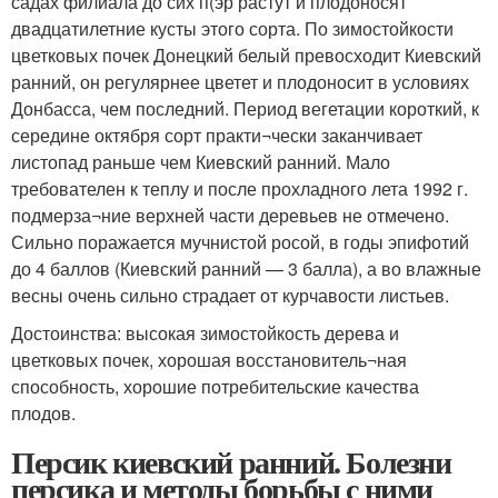
садах филиала до сих п(эр растут и плодоносят
двадцатилетние кусты этого сорта. По зимостойкости
цветковых почек Донецкий белый превосходит Киевский
ранний, он регулярнее цветет и плодоносит в условиях
Донбасса, чем последний. Период вегетации короткий, к
середине октября сорт практи¬чески заканчивает
листопад раньше чем Киевский ранний. Мало
требователен к теплу и после прохладного лета 1992 г.
подмерза¬ние верхней части деревьев не отмечено.
Сильно поражается мучнистой росой, в годы эпифотий
до 4 баллов (Киевский ранний — 3 балла), а во влажные
весны очень сильно страдает от курчавости листьев.
Достоинства: высокая зимостойкость дерева и
цветковых почек, хорошая восстановитель¬ная
способность, хорошие потребительские качества
плодов.
Персик киевский ранний. Болезни
персика и методы борьбы с ними