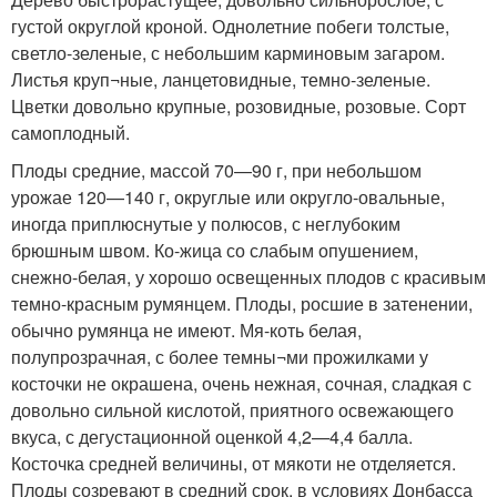
густой округлой кроной. Однолетние побеги толстые,
светло-зеленые, с небольшим карминовым загаром.
Листья круп¬ные, ланцетовидные, темно-зеленые.
Цветки довольно крупные, розовидные, розовые. Сорт
самоплодный.
Плоды средние, массой 70—90 г, при небольшом
урожае 120—140 г, округлые или округло-овальные,
иногда приплюснутые у полюсов, с неглубоким
брюшным швом. Ко-жица со слабым опушением,
снежно-белая, у хорошо освещенных плодов с красивым
темно-красным румянцем. Плоды, росшие в затенении,
обычно румянца не имеют. Мя-коть белая,
полупрозрачная, с более темны¬ми прожилками у
косточки не окрашена, очень нежная, сочная, сладкая с
довольно сильной кислотой, приятного освежающего
вкуса, с дегустационной оценкой 4,2—4,4 балла.
Косточка средней величины, от мякоти не отделяется.
Плоды созревают в средний срок, в условиях Донбасса