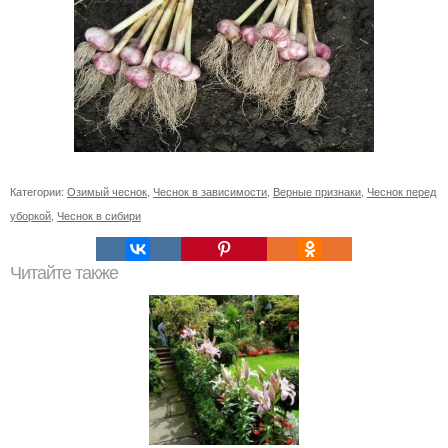
Категории:
Озимый чеснок
,
Чеснок в зависимости
,
Верные признаки
,
Чеснок перед
уборкой
,
Чеснок в сибири
Читайте также