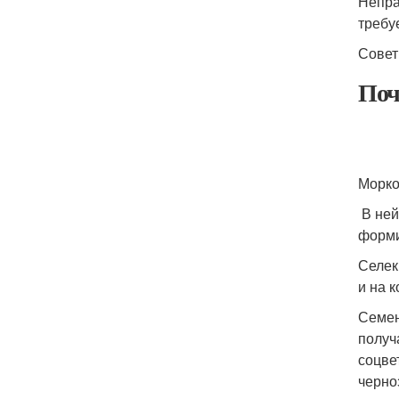
Непра
требу
Совет
Поч
Морко
В ней
форми
Селек
и на 
Семен
получ
соцве
черно