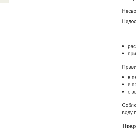
Несво
Недос
рас
при
Прави
в п
в п
с а
Соблю
воду 
Повр