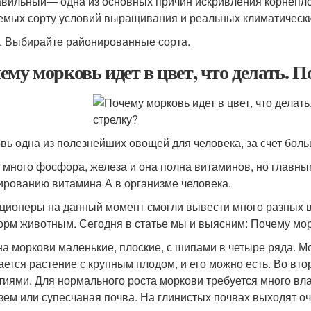
вильный— одна из основных причин искривления корнепло
емых сорту условий выращивания и реальных климатически
. Выбирайте районированные сорта.
ему морковь идет в цвет, что делать. П
вь одна из полезнейших овощей для человека, за счет бол
 много фосфора, железа и она полна витаминов, но главн
рованию витамина А в организме человека.
ционеры на данный момент смогли вывести много разных ви
корм животным. Сегодня в статье мы и выясним: Почему мор
а моркови маленькие, плоские, с шипами в четыре ряда. Мо
ается растение с крупным плодом, и его можно есть. Во вто
тиями. Для нормального роста моркови требуется много вл
зем или супесчаная почва. На глинистых почвах выходят о