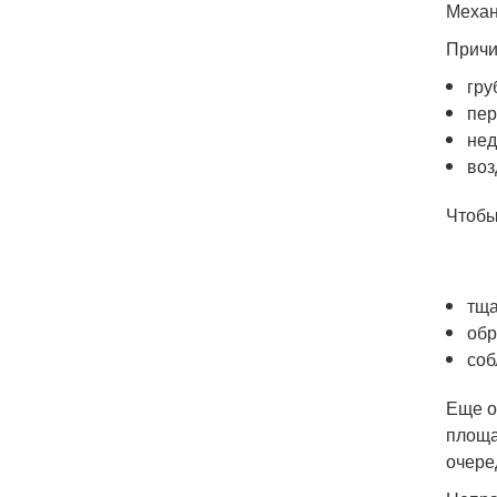
Механ
Причи
гру
пер
нед
воз
Чтобы
тща
обр
соб
Еще о
площа
очере