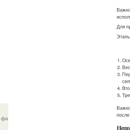
Важно
испол
Для п
Этапы
Осе
Вес
Пер
сел
Вто
Тре
Важно
после
⇦
Непр