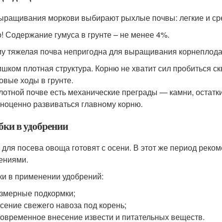
ыращивания моркови выбирают рыхлые почвы: легкие и сре
! Содержание гумуса в грунте – не менее 4%.
у тяжелая почва непригодна для выращивания корнеплода
шком плотная структура. Корню не хватит сил пробиться скв
овые ходы в грунте.
лотной почве есть механические преграды — камни, остатки
ноценно развиваться главному корню.
ки в удобрении
 для посева овоща готовят с осени. В этот же период реко
ениями.
и в применении удобрений:
змерные подкормки;
сение свежего навоза под корень;
овременное внесение извести и питательных веществ.