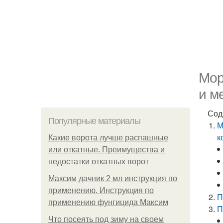
Мор
и м
Сод
Популярные материалы
М
к
Какие ворота лучше распашные
или откатные. Преимущества и
недостатки откатных ворот
Максим дачник 2 мл инструкция по
применению. Инструкция по
П
применению фунгицида Максим
П
Что посеять под зиму на своем