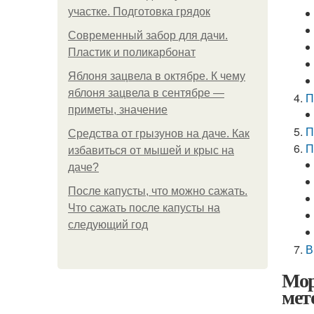
участке. Подготовка грядок
Современный забор для дачи.
Пластик и поликарбонат
Яблоня зацвела в октябре. К чему
яблоня зацвела в сентябре —
П
приметы, значение
П
Средства от грызунов на даче. Как
П
избавиться от мышей и крыс на
даче?
После капусты, что можно сажать.
Что сажать после капусты на
следующий год
В
Мор
мет