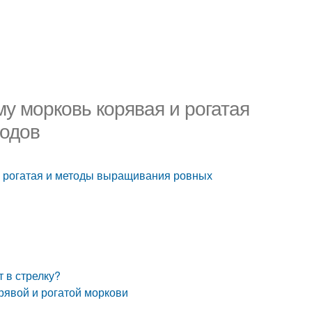
у морковь корявая и рогатая
лодов
и рогатая и методы выращивания ровных
т в стрелку?
рявой и рогатой моркови