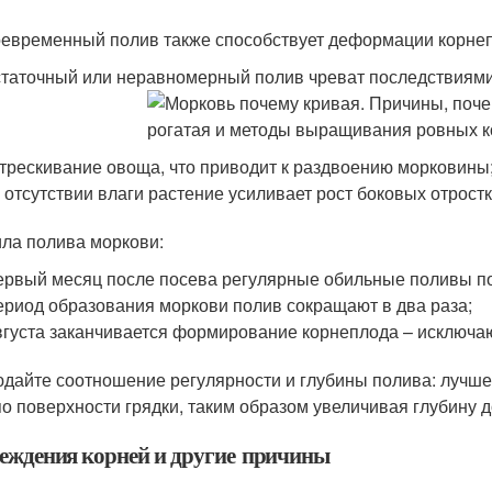
евременный полив также способствует деформации корне
таточный или неравномерный полив чреват последствиями
трескивание овоща, что приводит к раздвоению морковины
 отсутствии влаги растение усиливает рост боковых отростк
ла полива моркови:
ервый месяц после посева регулярные обильные поливы п
ериод образования моркови полив сокращают в два раза;
вгуста заканчивается формирование корнеплода – исключа
дайте соотношение регулярности и глубины полива: лучше
по поверхности грядки, таким образом увеличивая глубину 
еждения корней и другие причины