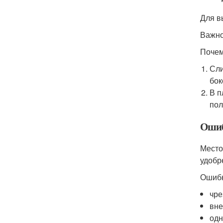
Для в
Важно
Почем
Сли
бок
В п
пол
Ошиб
Место
удобр
Ошибк
чре
вне
одн