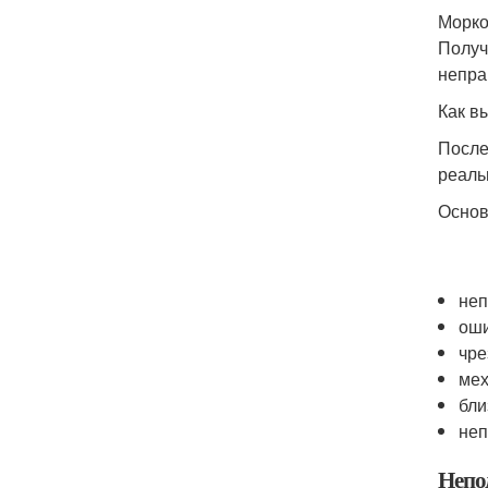
Морко
Получ
непра
Как в
После
реаль
Основ
неп
оши
чре
мех
бли
неп
Непо