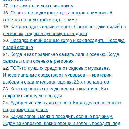
17.
Что сажать рядом с чесноком
18.
Советы по подготовке кустарников к зимовке. 8
советов по подготовке сада к зиме
19.
Как рассадить лилии осенью. Сроки посадки лилий по
регионам, видам и лунному календарю
20.
Посадка лилий осенью когда и как посадить. Посадка
лилий осенью
21.
Когда и как правильно сажать лилии осенью. Когда
сажать лилии осенью в регионах
22.
ТОП-15 лучших средств от садовых муравьев.
Инсектицидные средства от муравьев — критерии
выбора и сравнительная оценка 22-х препаратов
23.
Как сохранить хосту до весны в квартире. Как
сохранить хосту до посадки
24.
Удобрение для сада осенью. Когда делать осеннюю
подкормку плодовых
25.
Какую зелень можно посадить осенью под зиму.
Ждём заморозков. Какие овощи и зелень посадить под