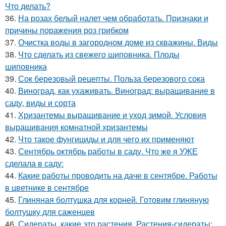
Что делать?
36.
На розах белый налет чем обработать. Признаки и
причины поражения роз грибком
37.
Очистка воды в загородном доме из скважины. Виды
38.
Что сделать из свежего шиповника. Плоды
шиповника
39.
Сок березовый рецепты. Польза березового сока
40.
Виноград, как ухаживать. Виноград: выращивание в
саду, виды и сорта
41.
Хризантемы выращивание и уход зимой. Условия
выращивания комнатной хризантемы
42.
Что такое фунгициды и для чего их применяют
43.
Сентябрь октябрь работы в саду. Что же я УЖЕ
сделала в саду:
44.
Какие работы проводить на даче в сентябре. Работы
в цветнике в сентябре
45.
Глиняная болтушка для корней. Готовим глиняную
болтушку для саженцев
46.
Сидераты, какие это растения. Растения-сидераты: