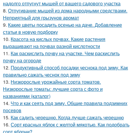
надолго отпугнут мышей от вашего садового участка
8.
Отпугивание мышей из дома народными средствами.
Неприятный для грызунов аромат
9.
Какие цветы посадить осенью на даче. Добавление
статьи в новую подборку
10.
Красота на кислых почвах. Какие растения
выращивают на почвах разной кислотности
11.
Как раскислить почву на участке. Чем раскислить
почву на огороде
12.
Продуктивный способ посадки чеснока под зиму. Как
правильно сажать чеснок под зиму
13.
Низкорослые урожайные сорта томатов.
Низкорослые томаты: лучшие сорта с фото и
названиями (каталог)
14.
Что и как сеять под зиму. Общие правила подзимних
посевов
15.
Как садить черешню. Когда лучше сажать черешню
16.
Сорт красных яблок с желтой мякотью. Как подобрать
сорт яблони?