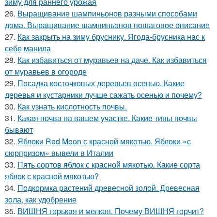
зиму для раннего урожая
26.
Выращивание шампиньонов разными способами
дома. Выращивание шампиньонов пошаговое описание
27.
Как закрыть на зиму бруснику. Ягода-брусника нас к
себе манила
28.
Как избавиться от муравьев на даче. Как избавиться
от муравьев в огороде
29.
Посадка косточковых деревьев осенью. Какие
деревья и кустарники лучше сажать осенью и почему?
30.
Как узнать кислотность почвы.
31.
Какая почва на вашем участке. Какие типы почвы
бывают
32.
Яблоки Red Moon с красной мякотью. Яблоки «с
сюрпризом» вывели в Италии
33.
Пять сортов яблок с красной мякотью. Какие сорта
яблок с красной мякотью?
34.
Подкормка растений древесной золой. Древесная
зола, как удобрение
35.
ВИШНЯ горькая и мелкая. Почему ВИШНЯ горчит?