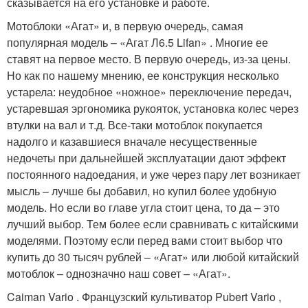
сказывается на его установке и работе.
Мотоблоки «Агат» и, в первую очередь, самая
популярная модель – «Агат Л6.5 Lifan» . Многие ее
ставят на первое место. В первую очередь, из-за цены.
Но как по нашему мнению, ее конструкция несколько
устарела: неудобное «ножное» переключение передач,
устаревшая эргономика рукояток, установка колес через
втулки на вал и т.д. Все-таки мотоблок покупается
надолго и казавшиеся вначале несущественные
недочеты при дальнейшей эксплуатации дают эффект
постоянного надоедания, и уже через пару лет возникает
мысль – лучше бы добавил, но купил более удобную
модель. Но если во главе угла стоит цена, то да – это
лучший выбор. Тем более если сравнивать с китайскими
моделями. Поэтому если перед вами стоит выбор что
купить до 30 тысяч рублей – «Агат» или любой китайский
мотоблок – однозначно наш совет – «Агат».
Caiman Vario . Французский культиватор Pubert Vario ,