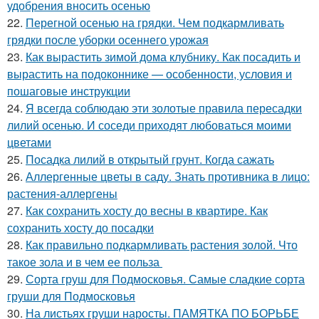
удобрения вносить осенью
22.
Перегной осенью на грядки. Чем подкармливать
грядки после уборки осеннего урожая
23.
Как вырастить зимой дома клубнику. Как посадить и
вырастить на подоконнике — особенности, условия и
пошаговые инструкции
24.
Я всегда соблюдаю эти золотые правила пересадки
лилий осенью. И соседи приходят любоваться моими
цветами
25.
Посадка лилий в открытый грунт. Когда сажать
26.
Аллергенные цветы в саду. Знать противника в лицо:
растения-аллергены
27.
Как сохранить хосту до весны в квартире. Как
сохранить хосту до посадки
28.
Как правильно подкармливать растения золой. Что
такое зола и в чем ее польза
29.
Сорта груш для Подмосковья. Самые сладкие сорта
груши для Подмосковья
30.
На листьях груши наросты. ПАМЯТКА ПО БОРЬБЕ