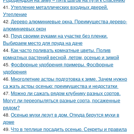
41.
Утепление металлических входных дверей.
Утепление
42.
Дерево алюминиевые окна. Преимущества дерево-
алюминиевых окон
43.
Пруд своими руками на участке без пленки.
Выбираем место для пруда на даче
44.
Как часто поливать комнатные цветы. Полив
комнатных растений весной, летом, осенью и зимой
45.
Фосфорные удобрения примеры. Фосфорные
удобрения
46.
Многолетние астры подготовка к зиме. Зачем нужно
са жать астры осенью: преимущества и недостатки
47.
Можно ли сажать рядом клубнику разных сортов.
Могут ли переопыляться разные сорта, посаженные
рядом?
48.
Осенью мухи лезут в дом. Откуда берутся мухи в
доме
49.
Что в теплице посадить осенью. Секреты и правила