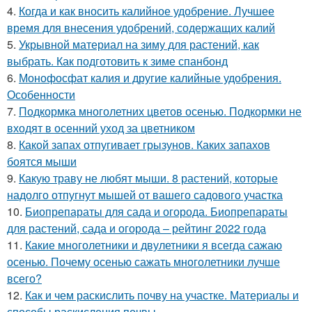
4.
Когда и как вносить калийное удобрение. Лучшее
время для внесения удобрений, содержащих калий
5.
Укрывной материал на зиму для растений, как
выбрать. Как подготовить к зиме спанбонд
6.
Монофосфат калия и другие калийные удобрения.
Особенности
7.
Подкормка многолетних цветов осенью. Подкормки не
входят в осенний уход за цветником
8.
Какой запах отпугивает грызунов. Каких запахов
боятся мыши
9.
Какую траву не любят мыши. 8 растений, которые
надолго отпугнут мышей от вашего садового участка
10.
Биопрепараты для сада и огорода. Биопрепараты
для растений, сада и огорода – рейтинг 2022 года
11.
Какие многолетники и двулетники я всегда сажаю
осенью. Почему осенью сажать многолетники лучше
всего?
12.
Как и чем раскислить почву на участке. Материалы и
способы раскисления почвы