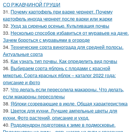
СО РЖАВЧИНОЙ ГРУШИ
31.
Почему картофель при варке чернеет. Почему
картофель иногда чернеет после варки или жарки
32.
Уход за сиренью осенью. Культивация почвы
33.
Несколько способов избавиться от муравьев на даче.
Зачем бороться с муравьями в огороде
34.
Технические сорта винограда для средней полосы.
Актуальные сорта
35.
Как узнать тип почвы. Как определить вид почвы
36.
Выбираем сорта яблонь с плодами с красной
мякотью. Сорта красных яблок – каталог 2022 года:
описание и фото
37.
Что делать если пересолила макароны. Что делать,
если макароны пересолены
38.
Яблоки созревающие в июле. Общая характеристика
39.
Цветок для кухни. Лучшие ампельные цветы для
кухни. Фото растений, описание и уход.
40.
Рододендрон подготовка к зиме в подмосковье.
Рододендрон на зиму – пять шагов на пути к спасению