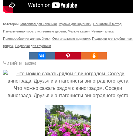
Категории:
Материал для клубники
,
Мульча для клубники
,
Пошаговый метод
,
Измельченная кора
,
Лиственные дерева
,
Мелкие камни
,
Речная галька
,
Приспособления для клубники
,
Оригинальные подпорки
,
Подпорки для клубничных
грядок
,
Подпорки для клубники
Читайте также
Что можно сажать рядом с виноградом. Соседи
винограда. Друзья и антагонисты виноградного куста