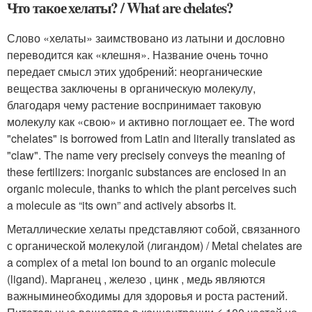
Что такое хелаты? / What are chelates?
Слово «хелаты» заимствовано из латыни и дословно
переводится как «клешня». Название очень точно
передает смысл этих удобрений: неорганические
вещества заключены в органическую молекулу,
благодаря чему растение воспринимает таковую
молекулу как «свою» и активно поглощает ее. The word
"chelates" is borrowed from Latin and literally translated as
"claw". The name very precisely conveys the meaning of
these fertilizers: inorganic substances are enclosed in an
organic molecule, thanks to which the plant perceives such
a molecule as “its own” and actively absorbs it.
Металлические хелаты представляют собой, связанного
с органической молекулой (лигандом) / Metal chelates are
a complex of a metal ion bound to an organic molecule
(ligand). Марганец , железо , цинк , медь являются
важныминеобходимы для здоровья и роста растений.