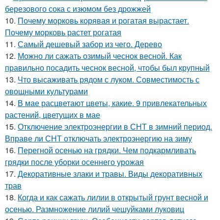
березового сока с изюмом без дрожжей
10.
Почему морковь корявая и рогатая вырастает.
Почему морковь растет рогатая
11.
Самый дешевый забор из чего. Дерево
12.
Можно ли сажать озимый чеснок весной. Как
правильно посадить чеснок весной, чтобы был крупный
13.
Что высаживать рядом с луком. Совместимость с
овощными культурами
14.
В мае расцветают цветы, какие. 9 привлекательных
растений, цветущих в мае
15.
Отключение электроэнергии в СНТ в зимний период.
Вправе ли СНТ отключать электроэнергию на зиму
16.
Перегной осенью на грядки. Чем подкармливать
грядки после уборки осеннего урожая
17.
Декоративные злаки и травы. Виды декоративных
трав
18.
Когда и как сажать лилии в открытый грунт весной и
осенью. Размножение лилий чешуйками луковиц