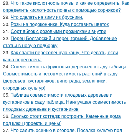
28.
Что такое кислотность почвы и как ее определить. Как
определить кислотность почвы с помощью сорняков?
29.
Что сделать на зиму из брусники.
30.
Розы на подоконнике. Куда поставить цветок
31.
Сорт яблок с розовыми прожилками внутри
32.
Перец Болгарский и перец горький. Добавление
статьи в новую подборку
33.
Как спасти пересоленную кашу. Что делать, если
каша пересолена
34.
Совместимость фруктовых деревьев в саду таблица.
Совместимость и несовместимость растений в саду
(деревьев, кустарников, винограда, земляники,
огородных культур)
35.
Таблица совместимости плодовых деревьев и
кустарников в саду таблица. Наилучшая совместимость
плодовых деревьев и кустарников
36.
Сколько стоит коттедж построить. Каменные дома
под ключ (проекты и цены)
37.
Что садить осенью в огороде. Посадка культур под