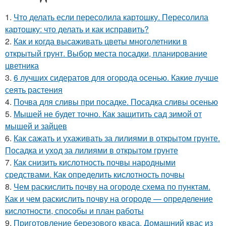
1.
Что делать если пересолила картошку. Пересолила
картошку: что делать и как исправить?
2.
Как и когда высаживать цветы многолетники в
открытый грунт. Выбор места посадки, планирование
цветника
3.
6 лучших сидератов для огорода осенью. Какие лучше
сеять растения
4.
Почва для сливы при посадке. Посадка сливы осенью
5.
Мышей не будет точно. Как защитить сад зимой от
мышей и зайцев
6.
Как сажать и ухаживать за лилиями в открытом грунте.
Посадка и уход за лилиями в открытом грунте
7.
Как снизить кислотность почвы народными
средствами. Как определить кислотность почвы
8.
Чем раскислить почву на огороде схема по пунктам.
Как и чем раскислить почву на огороде — определение
кислотности, способы и план работы
9.
Приготовление березового кваса. Домашний квас из