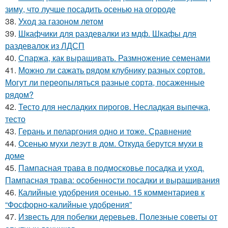
зиму, что лучше посадить осенью на огороде
38.
Уход за газоном летом
39.
Шкафчики для раздевалки из мдф. Шкафы для
раздевалок из ЛДСП
40.
Спаржа, как выращивать. Размножение семенами
41.
Можно ли сажать рядом клубнику разных сортов.
Могут ли переопыляться разные сорта, посаженные
рядом?
42.
Тесто для несладких пирогов. Несладкая выпечка,
тесто
43.
Герань и пеларгония одно и тоже. Сравнение
44.
Осенью мухи лезут в дом. Откуда берутся мухи в
доме
45.
Пампасная трава в подмосковье посадка и уход.
Пампасная трава: особенности посадки и выращивания
46.
Калийные удобрения осенью. 15 комментариев к
“Фосфорно-калийные удобрения”
47.
Известь для побелки деревьев. Полезные советы от