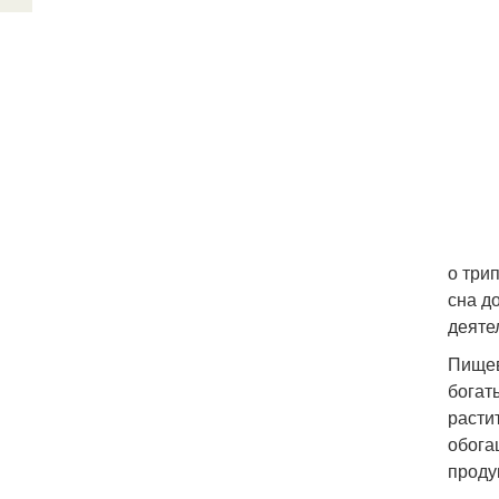
о три
сна д
деяте
Пищев
богат
расти
обога
проду