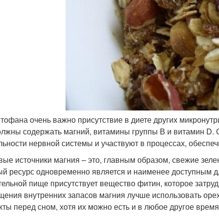
птофана очень важно присутствие в диете других микронутр
олжны содержать магний, витамины группы В и витамин D. 
льности нервной системы и участвуют в процессах, обеспе
ые источники магния – это, главным образом, свежие зеле
ый ресурс одновременно является и наименее доступным для
тельной пище присутствует вещество фитин, которое затруд
щения внутренних запасов магния лучше использовать орехи
кты перед сном, хотя их можно есть и в любое другое время 