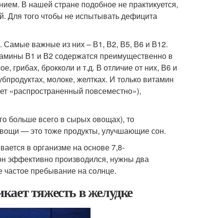
ем. В нашей стране подобное не практикуется,
й. Для того чтобы не испытывать дефицита
. Самые важные из них – В1, В2, В5, В6 и В12.
тамины В1 и В2 содержатся преимущественно в
, грибах, брокколи и т.д. В отличие от них, В6 и
бпродуктах, молоке, желтках. И только витамин
ает «распространенный повсеместно»),
го больше всего в сырых овощах), то
овощи — это тоже продукты, улучшающие сон.
ается в организме на основе 7,8-
 он эффективно производился, нужны два
е частое пребывание на солнце.
никает тяжесть в желудке