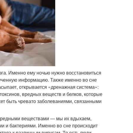
озга. Именно ему ночью нужно восстановиться
лученную информацию. Также именно во сне
засыпает, открывается «дренажная система»:
токсинов, вредных веществ и белков, которые
ожет быть чревато заболеваниями, связанными
 вредными веществами — мы их вдыхаем,
ми и бактериями. Именно во сне происходит
итела к различным вирусам. То есть люди,