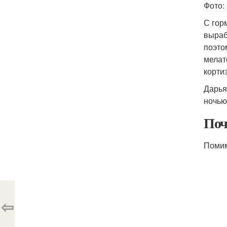
Фото:
С гор
выраб
поэто
мелат
корти
Дарья
ночью
Поч
Поми
⇦