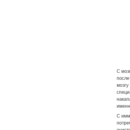
С моз
после
мозгу
специ
накап
именн
С имм
потре
очист