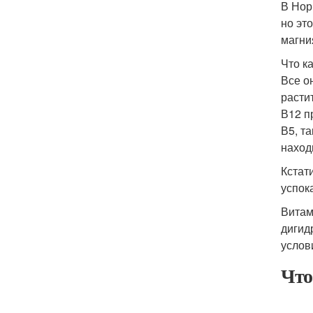
В Нор
но эт
магни
Что к
Все о
растит
В12 п
В5, т
наход
Кстат
успок
Витам
дигид
услов
Что