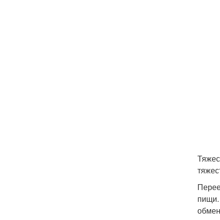
Тяжес
тяжес
Перее
пищи.
обмен