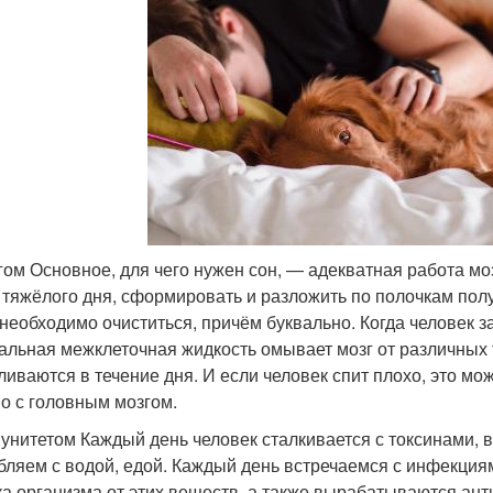
гом Основное, для чего нужен сон, — адекватная работа м
 тяжёлого дня, сформировать и разложить по полочкам по
 необходимо очиститься, причём буквально. Когда человек 
альная межклеточная жидкость омывает мозг от различных 
ливаются в течение дня. И если человек спит плохо, это м
о с головным мозгом.
унитетом Каждый день человек сталкивается с токсинами,
бляем с водой, едой. Каждый день встречаемся с инфекция
ка организма от этих веществ, а также вырабатываются ант