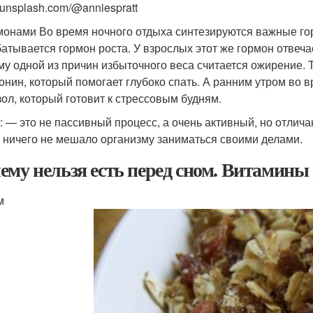
 unsplash.com/@anniespratt
монами Во время ночного отдыха синтезируются важные гор
атывается гормон роста. У взрослых этот же гормон отвечает
му одной из причин избыточного веса считается ожирение.
онин, который помогает глубоко спать. А ранним утром во
зол, который готовит к стрессовым будням.
: — это не пассивный процесс, а очень активный, но отлич
 ничего не мешало организму заниматься своими делами.
ему нельзя есть перед сном. Витамин
м