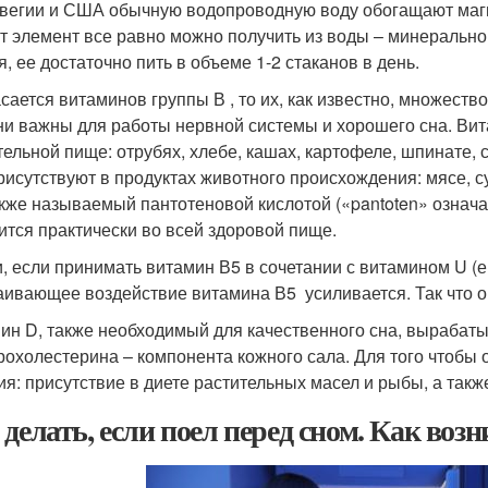
вегии и США обычную водопроводную воду обогащают магни
от элемент все равно можно получить из воды – минерально
я, ее достаточно пить в объеме 1-2 стаканов в день.
асается витаминов группы В , то их, как известно, множество
ни важны для работы нервной системы и хорошего сна. Ви
ельной пище: отрубях, хлебе, кашах, картофеле, шпинате, сое
рисутствуют в продуктах животного происхождения: мясе, су
акже называемый пантотеновой кислотой («pantoten» означ
ится практически во всей здоровой пище.
и, если принимать витамин В5 в сочетании с витамином U (е
аивающее воздействие витамина В5 усиливается. Так что 
ин D, также необходимый для качественного сна, вырабатыв
рохолестерина – компонента кожного сала. Для того чтобы
ия: присутствие в диете растительных масел и рыбы, а такж
 делать, если поел перед сном. Как воз