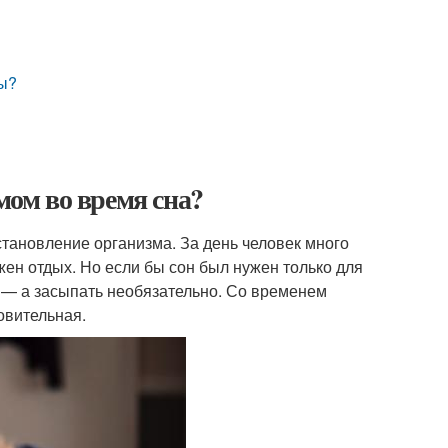
ды?
мом во время сна?
становление организма. За день человек много
жен отдых. Но если бы сон был нужен только для
о — а засыпать необязательно. Со временем
овительная.