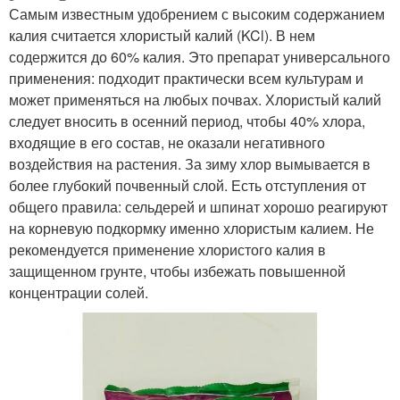
Самым известным удобрением с высоким содержанием
калия считается хлористый калий (KCl). В нем
Удобрения для
Подкормка для цветов
содержится до 60% калия. Это препарат универсального
подкормки
применения: подходит практически всем культурам и
может применяться на любых почвах. Хлористый калий
следует вносить в осенний период, чтобы 40% хлора,
Универсальное
Удобрение для садовых
входящие в его состав, не оказали негативного
удобрение
цветов
воздействия на растения. За зиму хлор вымывается в
более глубокий почвенный слой. Есть отступления от
общего правила: сельдерей и шпинат хорошо реагируют
на корневую подкормку именно хлористым калием. Не
Подкормки для цветов
Удобрения для огорода
рекомендуется применение хлористого калия в
защищенном грунте, чтобы избежать повышенной
концентрации солей.