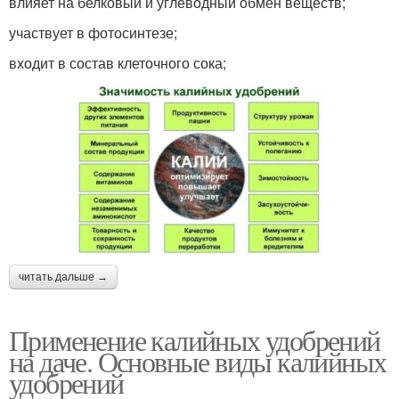
влияет на белковый и углеводный обмен веществ;
участвует в фотосинтезе;
Удобрения для
входит в состав клеточного сока;
Удобрения для томатов
винограда
Удобрения для садовых
Удобрения для огурцов
цветов
Удобрения для
Азотные удобрения
многолетников
читать дальше →
Применение калийных удобрений
Сахар для комнатных
на даче. Основные виды калийных
Фосфорные удобрения
цветов
удобрений