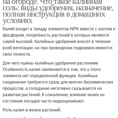
на огороде. Что такое калийная
соль: виды удобрения, назначение,
полная инструкция в домашних
условиях
Органические
Промышленные
удобрения
удобрения
Калий входит в триаду элементов NPK вместе с азотом и
фосфором, потребность растений в которых является
самой высокой. Калийные удобрения вносят в течение
всей вегетации, но при проведении подкормок имеются
Удобрения для
Удобрения для
свои тонкости.
растений
осеннего внесения
Для чего нужны калийные удобрения растениям
Особенность калия заключается в том, что у этого
элемента нет определенной функции. Калийные
Осенний удобрение
Удобрения в почву
соединения требуются сразу для многих биохимических
процессов, а голодание негативно сказывается на
развитии растений. К сожалению, влияние калия на
состояние посадок часто недооценивают.
Минеральные
Удобрения в октябре
Роль калия в жизни растений:
удобрения