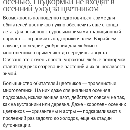
осенью. Подкормки не входят в
осенний уход за цветником
Возможность полноценно подготовиться к зиме для
обитателей цветников нужно обеспечить еще с конца
Цвета в апреле
Комнатные цвета
лета. Для регионов с суровыми зимами традиционный
вариант — ограничить подкормки июлем. В крайнем
случае, последние удобрения для любимых
многолетников применяют до середины августа.
Уход за многолетними
Садовые дерева
Связано это с очень простым фактом: любые подкормки
цветами
ставят под риск созревание растений и их выносливость
зимой.
Большинство обитателей цветников — травянистые
Цвета на рассаду
Однолетние цвета
многолетники. На них даже специальная осенняя
подкормка, исключающая азот, действует совсем не так,
как на кустарники или деревья. Даже «королев» осенних
цветников — хризантемы и астры — подкармливают в
Селитра для садовых
последний раз задолго до холодов, еще на стадии
Садовые лилии
цветов
бутонизации.