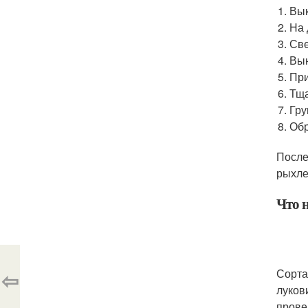
Вык
На 
Све
Вын
При
Тща
Гру
Обр
После
рыхле
Что 
⇦
Сорта
луков
прове