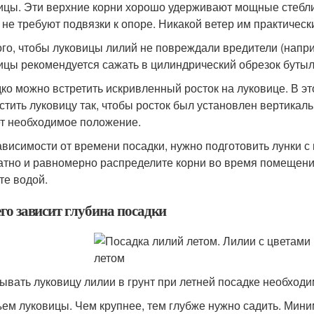
ицы. Эти верхние корни хорошо удерживают мощные стебли 
 не требуют подвязки к опоре. Никакой ветер им практическ
ого, чтобы луковицы лилий не повреждали вредители (наприм
ицы рекомендуется сажать в цилиндрический обрезок бутылк
ко можно встретить искривленный росток на луковице. В это
стить луковицу так, чтобы росток был установлен вертикал
т необходимое положение.
ависимости от времени посадки, нужно подготовить лунки с
атно и равномерно распределите корни во время помещения
те водой.
го зависит глубина посадки
ывать луковицу лилии в грунт при летней посадке необход
ем луковицы. Чем крупнее, тем глубже нужно садить. Мини