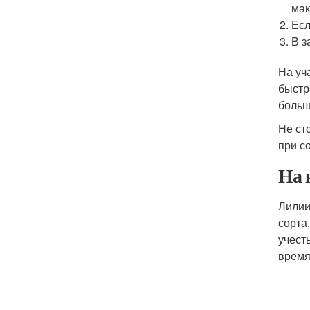
мак
Есл
В з
На уч
быстр
больш
Не ст
при с
На 
Лилии
сорта
учест
время