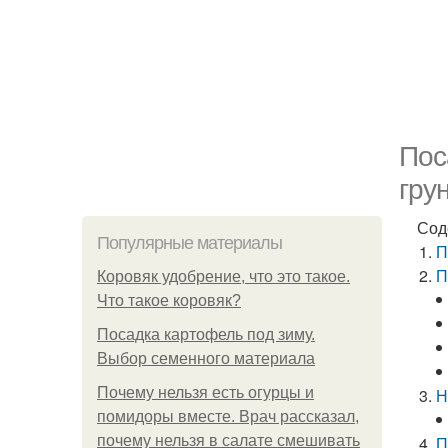
Пос
гру
Сод
Популярные материалы
П
П
Коровяк удобрение, что это такое.
Что такое коровяк?
Посадка картофель под зиму.
Выбор семенного материала
Почему нельзя есть огурцы и
Н
помидоры вместе. Врач рассказал,
почему нельзя в салате смешивать
П