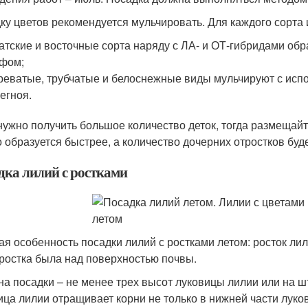
ку цветов рекомендуется мульчировать. Для каждого сорта
атские и восточные сорта наряду с ЛА- и ОТ-гибридами об
фом;
реватые, трубчатые и белоснежные виды мульчируют с исп
егноя.
нужно получить большое количество деток, тогда размещайт
о образуется быстрее, а количество дочерних отростков буд
дка лилий с ростками
ая особенность посадки лилий с ростками летом: росток ли
 ростка была над поверхностью почвы.
на посадки – не менее трех высот луковицы лилии или на шт
ица лилии отращивает корни не только в нижней части луков