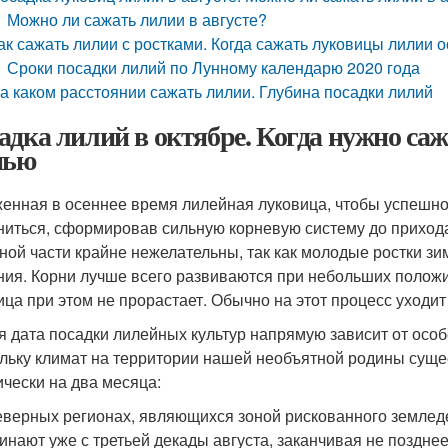
Можно ли сажать лилии в августе?
ак сажать лилии с ростками. Когда сажать луковицы лилии 
Сроки посадки лилий по Лунному календарю 2020 года
а каком расстоянии сажать лилии. Глубина посадки лилий
адка лилий в октябре. Когда нужно са
нью
енная в осеннее время лилейная луковица, чтобы успешно
ниться, сформировав сильную корневую систему до приход
ной части крайне нежелательны, так как молодые ростки зи
ния. Корни лучше всего развиваются при небольших положи
ица при этом не прорастает. Обычно на этот процесс уходит
я дата посадки лилейных культур напрямую зависит от осо
льку климат на территории нашей необъятной родины сущес
ически на два месяца:
еверных регионах, являющихся зоной рискованного землед
инают уже с третьей декады августа, заканчивая не поздне