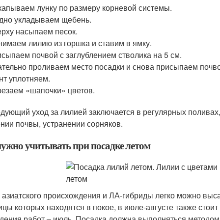
апываем лунку по размеру корневой системы.
дно укладываем щебень.
рху насыпаем песок.
имаем лилию из горшка и ставим в ямку.
сыпаем почвой с заглублением стволика на 5 см.
тельно проливаем место посадки и снова присыпаем почво
нт уплотняем.
езаем «шапочки» цветов.
дующий уход за лилией заключается в регулярных поливах,
нии почвы, устранении сорняков.
нужно учитывать при посадке летом
 азиатского происхождения и ЛА-гибриды легко можно выс
ицы которых находятся в покое, в июле-августе также стои
дения работ – июль. Посадка должна выполняться методом