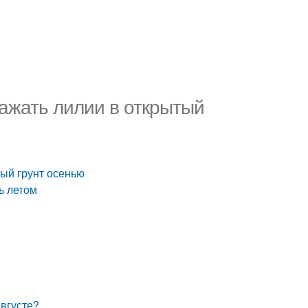
сажать лилии в открытый
тый грунт осенью
ь летом
августе?