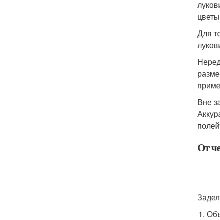
луков
цветы
Для т
луков
Неред
разме
приме
Вне з
Аккур
полей
От че
Задел
Объ