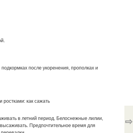
й.
 подкормках после укоренения, прополках и
аживать в летний период. Белоснежные лилии,
⇨
т высаживать. Предпочтительное время для
 перевалки.