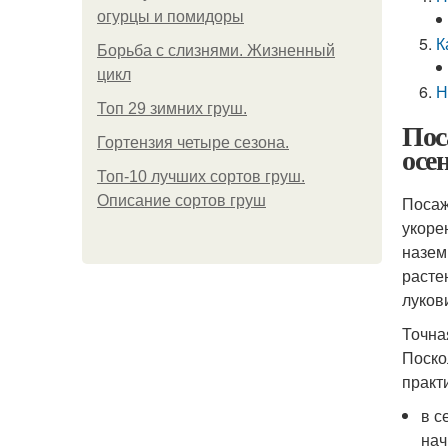
огурцы и помидоры
К
Борьба с слизнями. Жизненный
цикл
Н
Топ 29 зимних груш.
Пос
Гортензия четыре сезона.
осе
Топ-10 лучших сортов груш.
Описание сортов груш
Посаж
укоре
назем
расте
луков
Точна
Поско
практ
в с
нач