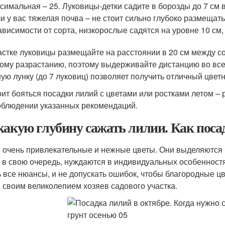
симальная – 25. Луковицы-детки садите в борозды до 7 см в
и у вас тяжелая почва – не стоит сильно глубоко размещат
ависимости от сорта, низкорослые садятся на уровне 10 см,
астке луковицы размещайте на расстоянии в 20 см между с
ому разрастанию, поэтому выдерживайте дистанцию во все 
ую лунку (до 7 луковиц) позволяет получить отличный цве
оит бояться посадки лилий с цветами или ростками летом –
облюдении указанных рекомендаций.
какую глубину сажать лилии. Как пос
 очень привлекательные и нежные цветы. Они выделяются
, в свою очередь, нуждаются в индивидуальных особенност
ь все нюансы, и не допускать ошибок, чтобы благородные 
 своим великолепием хозяев садового участка.