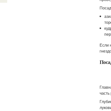
Посад
ази
тор
куд
пер
Если 
гнезд
Поса
Главн
часть
Глуби
луков