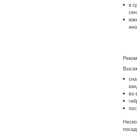
в с
сен
южн
ино
Реком
Высаж
сна
кан
во 
гиб
пос
Неско
посад