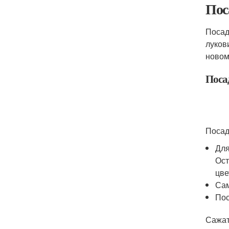
Пос
Посад
луков
новом
Поса
Посад
Для
Ост
цве
Сам
Пос
Сажат