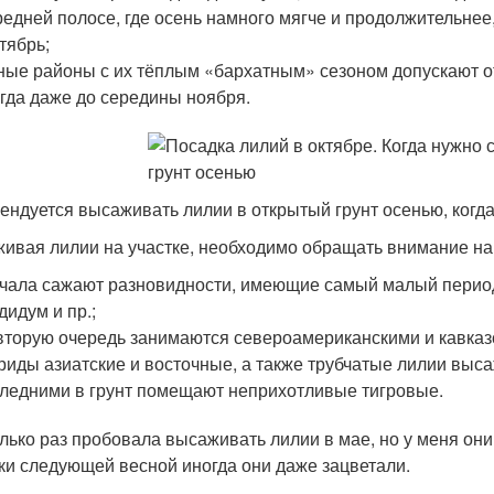
редней полосе, где осень намного мягче и продолжительне
тябрь;
ые районы с их тёплым «бархатным» сезоном допускают от
гда даже до середины ноября.
ендуется высаживать лилии в открытый грунт осенью, когда
ивая лилии на участке, необходимо обращать внимание на
чала сажают разновидности, имеющие самый малый период
дидум и пр.;
вторую очередь занимаются североамериканскими и кавказ
риды азиатские и восточные, а также трубчатые лилии выса
ледними в грунт помещают неприхотливые тигровые.
лько раз пробовала высаживать лилии в мае, но у меня они
ки следующей весной иногда они даже зацветали.