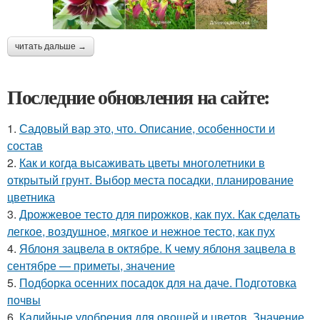
читать дальше →
Последние обновления на сайте:
1.
Садовый вар это, что. Описание, особенности и
состав
2.
Как и когда высаживать цветы многолетники в
открытый грунт. Выбор места посадки, планирование
цветника
3.
Дрожжевое тесто для пирожков, как пух. Как сделать
легкое, воздушное, мягкое и нежное тесто, как пух
4.
Яблоня зацвела в октябре. К чему яблоня зацвела в
сентябре — приметы, значение
5.
Подборка осенних посадок для на даче. Подготовка
почвы
6.
Калийные удобрения для овощей и цветов. Значение