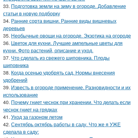
33.
Подготовка земли на зиму в огороде. Добавление
статьи в новую подборку
34.
Ранние сорта вишни. Ранние виды вишневых
деревьев
35.
Необычные овощи на огороде. Экзотика на огороде
36.
Цветок для кухни. Лучшие ампельные цветы для
кухни. Фото растений, описание и уход.
37.
Что сделать из свежего шиповника. Плоды
шиповника
38.
Когда осенью удобрять сад. Нормы внесения
удобрений
39.
Известь в огороде применение. Разновидности и их
использование
40.
Почему гниет чеснок при хранении. Что делать если
чеснок гниет на грядках
41.
Уход за газоном летом
42.
Сентябрь октябрь работы в саду. Что же я УЖЕ
сделала в саду: