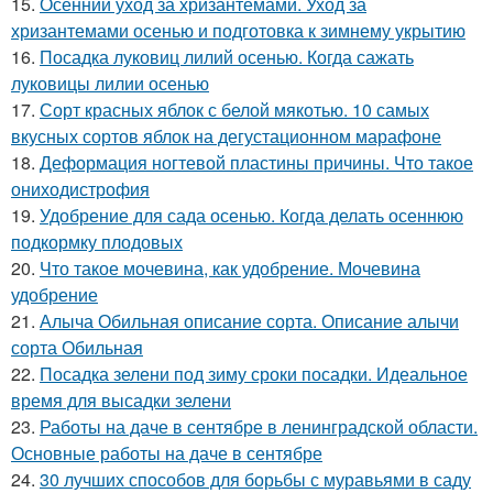
15.
Осенний уход за хризантемами. Уход за
хризантемами осенью и подготовка к зимнему укрытию
16.
Посадка луковиц лилий осенью. Когда сажать
луковицы лилии осенью
17.
Сорт красных яблок с белой мякотью. 10 самых
вкусных сортов яблок на дегустационном марафоне
18.
Деформация ногтевой пластины причины. Что такое
ониходистрофия
19.
Удобрение для сада осенью. Когда делать осеннюю
подкормку плодовых
20.
Что такое мочевина, как удобрение. Мочевина
удобрение
21.
Алыча Обильная описание сорта. Описание алычи
сорта Обильная
22.
Посадка зелени под зиму сроки посадки. Идеальное
время для высадки зелени
23.
Работы на даче в сентябре в ленинградской области.
Основные работы на даче в сентябре
24.
30 лучших способов для борьбы с муравьями в саду