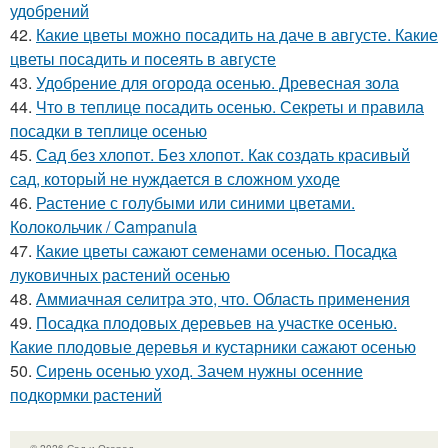
удобрений
42.
Какие цветы можно посадить на даче в августе. Какие
цветы посадить и посеять в августе
43.
Удобрение для огорода осенью. Древесная зола
44.
Что в теплице посадить осенью. Секреты и правила
посадки в теплице осенью
45.
Сад без хлопот. Без хлопот. Как создать красивый
сад, который не нуждается в сложном уходе
46.
Растение с голубыми или синими цветами.
Колокольчик / Campanula
47.
Какие цветы сажают семенами осенью. Посадка
луковичных растений осенью
48.
Аммиачная селитра это, что. Область применения
49.
Посадка плодовых деревьев на участке осенью.
Какие плодовые деревья и кустарники сажают осенью
50.
Сирень осенью уход. Зачем нужны осенние
подкормки растений