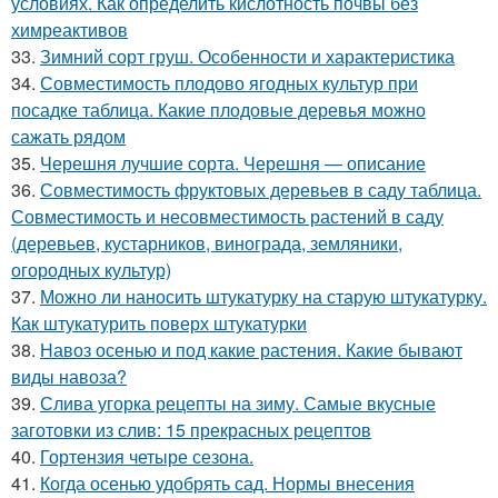
условиях. Как определить кислотность почвы без
химреактивов
33.
Зимний сорт груш. Особенности и характеристика
34.
Совместимость плодово ягодных культур при
посадке таблица. Какие плодовые деревья можно
сажать рядом
35.
Черешня лучшие сорта. Черешня — описание
36.
Совместимость фруктовых деревьев в саду таблица.
Совместимость и несовместимость растений в саду
(деревьев, кустарников, винограда, земляники,
огородных культур)
37.
Можно ли наносить штукатурку на старую штукатурку.
Как штукатурить поверх штукатурки
38.
Навоз осенью и под какие растения. Какие бывают
виды навоза?
39.
Слива угорка рецепты на зиму. Самые вкусные
заготовки из слив: 15 прекрасных рецептов
40.
Гортензия четыре сезона.
41.
Когда осенью удобрять сад. Нормы внесения