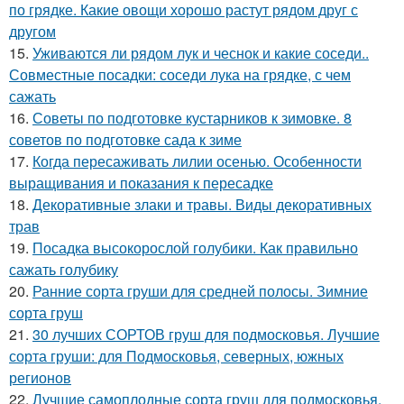
по грядке. Какие овощи хорошо растут рядом друг с
другом
15.
Уживаются ли рядом лук и чеснок и какие соседи..
Совместные посадки: соседи лука на грядке, с чем
сажать
16.
Советы по подготовке кустарников к зимовке. 8
советов по подготовке сада к зиме
17.
Когда пересаживать лилии осенью. Особенности
выращивания и показания к пересадке
18.
Декоративные злаки и травы. Виды декоративных
трав
19.
Посадка высокорослой голубики. Как правильно
сажать голубику
20.
Ранние сорта груши для средней полосы. Зимние
сорта груш
21.
30 лучших СОРТОВ груш для подмосковья. Лучшие
сорта груши: для Подмосковья, северных, южных
регионов
22.
Лучшие самоплодные сорта груш для подмосковья.