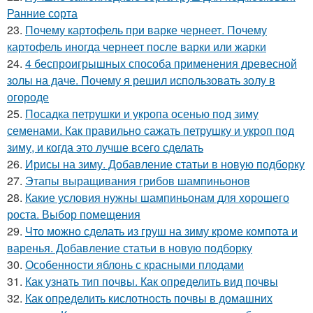
Ранние сорта
23.
Почему картофель при варке чернеет. Почему
картофель иногда чернеет после варки или жарки
24.
4 беспроигрышных способа применения древесной
золы на даче. Почему я решил использовать золу в
огороде
25.
Посадка петрушки и укропа осенью под зиму
семенами. Как правильно сажать петрушку и укроп под
зиму, и когда это лучше всего сделать
26.
Ирисы на зиму. Добавление статьи в новую подборку
27.
Этапы выращивания грибов шампиньонов
28.
Какие условия нужны шампиньонам для хорошего
роста. Выбор помещения
29.
Что можно сделать из груш на зиму кроме компота и
варенья. Добавление статьи в новую подборку
30.
Особенности яблонь с красными плодами
31.
Как узнать тип почвы. Как определить вид почвы
32.
Как определить кислотность почвы в домашних