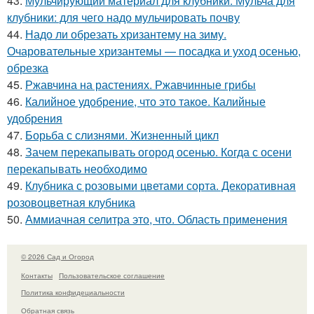
43.
Мульчирующий материал для клубники. Мульча для
клубники: для чего надо мульчировать почву
44.
Надо ли обрезать хризантему на зиму.
Очаровательные хризантемы — посадка и уход осенью,
обрезка
45.
Ржавчина на растениях. Ржавчинные грибы
46.
Калийное удобрение, что это такое. Калийные
удобрения
47.
Борьба с слизнями. Жизненный цикл
48.
Зачем перекапывать огород осенью. Когда с осени
перекапывать необходимо
49.
Клубника с розовыми цветами сорта. Декоративная
розовоцветная клубника
50.
Аммиачная селитра это, что. Область применения
© 2026 Сад и Огород
Контакты
Пользовательское соглашение
Политика конфидециальности
Обратная связь