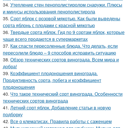
34.
Утепление стен пенополистиролом снаружи. Плюсы
и минусы использования пенополистирола
35.
Сорт яблок с розовой мякотью. Как были выведены
сорта яблонь с плодами с красной мякотью
36.
Твердые сорта яблок. Гид по 9 сортам яблок, которые
чаще всего продаются в супермаркетах
37.
Как спасти пересоленные блюда. Что делать, если
пересолили блюдо – 9 способов исправить ситуацию
38.
Обзор технических сортов винограда. Всем мира и
добра!
39.
Коэффициент плодоношения винограда.
Продуктивность сорта, побега и коэффициент
плодоношения
40.
Что такое технический сорт винограда. Особенности
технических сортов винограда
41.
Летний сорт яблок. Добавление статьи в новую
подборку
42.
Все о клематисах. Правила работы с саженцем