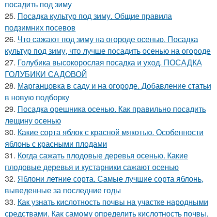
посадить под зиму
25.
Посадка культур под зиму. Общие правила
подзимних посевов
26.
Что сажают под зиму на огороде осенью. Посадка
культур под зиму, что лучше посадить осенью на огороде
27.
Голубика высокорослая посадка и уход. ПОСАДКА
ГОЛУБИКИ САДОВОЙ
28.
Марганцовка в саду и на огороде. Добавление статьи
в новую подборку
29.
Посадка орешника осенью. Как правильно посадить
лещину осенью
30.
Какие сорта яблок с красной мякотью. Особенности
яблонь с красными плодами
31.
Когда сажать плодовые деревья осенью. Какие
плодовые деревья и кустарники сажают осенью
32.
Яблони летние сорта. Самые лучшие сорта яблонь,
выведенные за последние годы
33.
Как узнать кислотность почвы на участке народными
средствами. Как самому определить кислотность почвы.