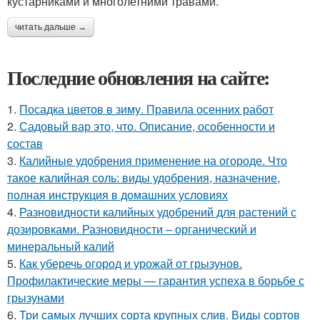
кустарниками и многолетними травами.
читать дальше →
Последние обновления на сайте:
1.
Посадка цветов в зиму. Правила осенних работ
2.
Садовый вар это, что. Описание, особенности и
состав
3.
Калийные удобрения применение на огороде. Что
такое калийная соль: виды удобрения, назначение,
полная инструкция в домашних условиях
4.
Разновидности калийных удобрений для растений с
дозировками. Разновидности – органический и
минеральный калий
5.
Как уберечь огород и урожай от грызунов.
Профилактические меры — гарантия успеха в борьбе с
грызунами
6.
Три самых лучших сорта крупных слив. Виды сортов