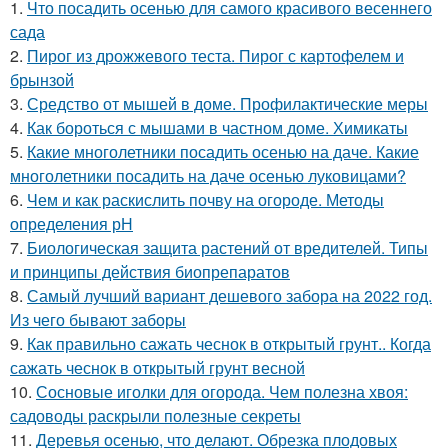
1.
Что посадить осенью для самого красивого весеннего
сада
2.
Пирог из дрожжевого теста. Пирог с картофелем и
брынзой
3.
Средство от мышей в доме. Профилактические меры
4.
Как бороться с мышами в частном доме. Химикаты
5.
Какие многолетники посадить осенью на даче. Какие
многолетники посадить на даче осенью луковицами?
6.
Чем и как раскислить почву на огороде. Методы
определения рН
7.
Биологическая защита растений от вредителей. Типы
и принципы действия биопрепаратов
8.
Самый лучший вариант дешевого забора на 2022 год.
Из чего бывают заборы
9.
Как правильно сажать чеснок в открытый грунт.. Когда
сажать чеснок в открытый грунт весной
10.
Сосновые иголки для огорода. Чем полезна хвоя:
садоводы раскрыли полезные секреты
11.
Деревья осенью, что делают. Обрезка плодовых