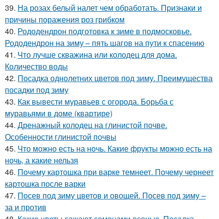
39.
На розах белый налет чем обработать. Признаки и
причины поражения роз грибком
40.
Рододендрон подготовка к зиме в подмосковье.
Рододендрон на зиму – пять шагов на пути к спасению
41.
Что лучше скважина или колодец для дома.
Количество воды
42.
Посадка однолетних цветов под зиму. Преимущества
посадки под зиму
43.
Как вывести муравьев с огорода. Борьба с
муравьями в доме (квартире)
44.
Дренажный колодец на глинистой почве.
Особенности глинистой почвы
45.
Что можно есть на ночь. Какие фрукты можно есть на
ночь, а какие нельзя
46.
Почему картошка при варке темнеет. Почему чернеет
картошка после варки
47.
Посев под зиму цветов и овощей. Посев под зиму –
за и против
48.
Какие цветы сажают семенами осенью. Посадка