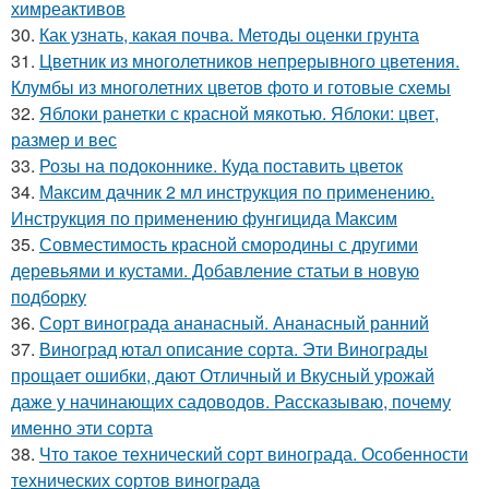
химреактивов
30.
Как узнать, какая почва. Методы оценки грунта
31.
Цветник из многолетников непрерывного цветения.
Клумбы из многолетних цветов фото и готовые схемы
32.
Яблоки ранетки с красной мякотью. Яблоки: цвет,
размер и вес
33.
Розы на подоконнике. Куда поставить цветок
34.
Максим дачник 2 мл инструкция по применению.
Инструкция по применению фунгицида Максим
35.
Совместимость красной смородины с другими
деревьями и кустами. Добавление статьи в новую
подборку
36.
Сорт винограда ананасный. Ананасный ранний
37.
Виноград ютал описание сорта. Эти Винограды
прощает ошибки, дают Отличный и Вкусный урожай
даже у начинающих садоводов. Рассказываю, почему
именно эти сорта
38.
Что такое технический сорт винограда. Особенности
технических сортов винограда