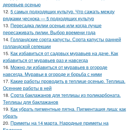
деревьев осенью
12.
5 самых подходящих культур. Что сажать между
рядками чеснока — 5 подходящих культур
13.
Пересадка лилии осенью или когда лучше
пересаживать лилии. Выбор времени года
14.
Голландские сорта капусты. Сорта капусты ранней
голландской селекции
15.
Как избавиться от садовых муравьев на даче. Как
избавиться от муравьев раз и навсегда
16.
Можно ли избавиться от муравьев в огороде
навсегда. Муравьи в огороде и борьба с ними
17.
Какие работы проводить в теплице осенью. Теплица.
Осенние работы в ней
18.
Сорта баклажанов для теплицы из поликарбоната.
Теплицы для баклажанов
19.
Как убрать пигментные пятна. Пигментация лица: как
убрать
20.
Приметы на 14 марта. Народные приметы на
Евдокию