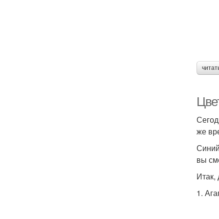
читат
Цвет
Сегод
же вр
Синий
вы см
Итак,
1. Аг