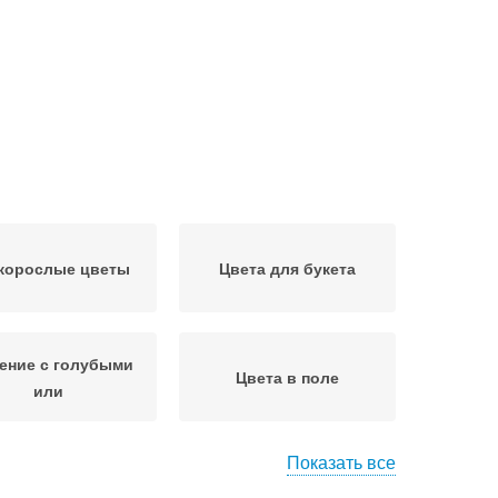
корослые цветы
Цвета для букета
ение с голубыми
Цвета в поле
или
Показать все
еток с синими
Комнатные цветы