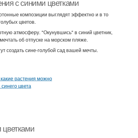
цветами
ения с синими цветками
отонные композиции выглядят эффектно и в то
голубых цветов.
голетние цветы
Фиолетовые цветы
ютную атмосферу. "Окунувшись" в синий цветник,
мечтать об отпуске на морском пляже.
ут создать сине-голубой сад вашей мечты.
олевые цвета
и цветками