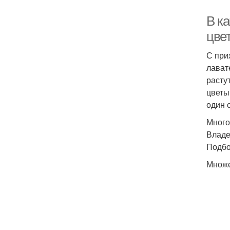
В ка
цве
С при
лават
расту
цветы
один 
Много
Владе
Подбо
Множе