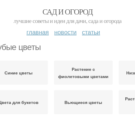
САД И ОГОРОД
лучшие советы и идеи для дачи, сада и огорода
главная
новости
статьи
убые цветы
Растение с
Синие цветы
Низ
фиолетовыми цветами
Раст
Цвета для букетов
Вьющиеся цветы
Цв
Полевые цветы
Пушистые цветы