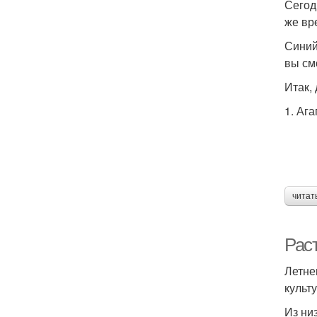
Сегод
же вр
Синий
вы см
Итак,
1. Аг
читат
Рас
Летне
культ
Из ни