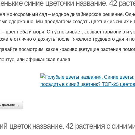
енькие синие цветочки название. 42 раст
ня монохромный сад – модное дизайнерское решение. Одн
емя сдержанно. Мы предлагаем создать цветник из синих и 
лубые многолетники
Синие цвета
Мно
 – цвет неба и моря. Он успокаивает, создает гармонию и у
ожете отлично отдохнуть после тяжелого трудового дня и по
 давайте посмотрим, какие красивоцветущие растения помог
Луговые цвета
Цвета с фото
П
апантус, или африканская лилия
ь дальше →
ий цветок название. 42 растения с синим