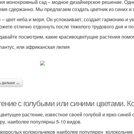
ня монохромный сад – модное дизайнерское решение. Одн
емя сдержанно. Мы предлагаем создать цветник из синих и 
 – цвет неба и моря. Он успокаивает, создает гармонию и у
ожете отлично отдохнуть после тяжелого трудового дня и по
 давайте посмотрим, какие красивоцветущие растения помог
апантус, или африканская лилия
ь дальше →
тение с голубыми или синими цветами. Ко
цветущее растение, известное своей голубой и ярко-синей 
уру, наиболее популярны 5-10 видов.
зкорослых колокольчиков наиболее популярен колокольчик к