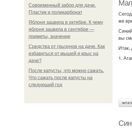
Мал
Современный забор для дачи.
Пластик и поликарбонат
Сегод
же вр
Яблоня зацвела в октябре. К чему
Го
яблоня зацвела в сентябре —
Синий
приметы, значение
вы см
Средства от грызунов на даче. Как
Итак,
избавиться от мышей и крыс на
1. Аг
даче?
После капусты, что можно сажать.
Что сажать после капусты на
следующий год
читат
Син