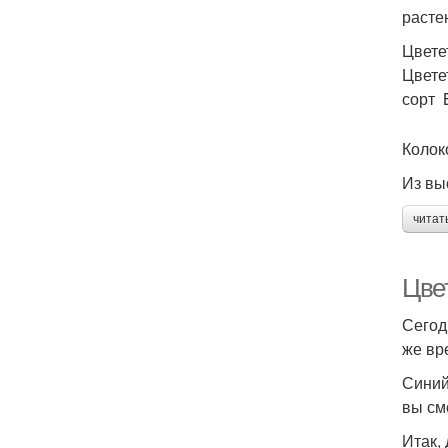
расте
Цвете
Цвете
сорт 
Колок
Из вы
читат
Цве
Сегод
же вр
Синий
вы см
Итак,