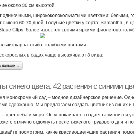
ние около 30 см высотой.
т одиночными, ширококолокольчатыми цветками: белыми, г
т с июня 60-70 дней. Голубые цветки у сорта Samantha , в ц
Blaue Clips более известен своими яркими фиолетово-голу
ольчик карпатский с голубыми цветами.
сокорослых в садах чаще высаживают 3 вида:
ь дальше →
ты синего цвета. 42 растения с синими ц
ня монохромный сад – модное дизайнерское решение. Одн
емя сдержанно. Мы предлагаем создать цветник из синих и 
 – цвет неба и моря. Он успокаивает, создает гармонию и у
ожете отлично отдохнуть после тяжелого трудового дня и по
 давайте посмотрим, какие красивоцветущие растения помог