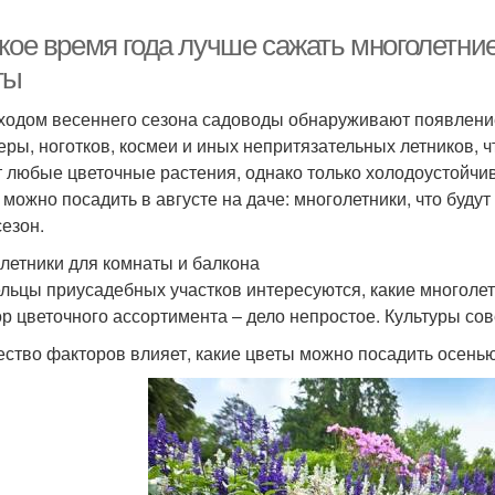
кое время года лучше сажать многолетние
ты
ходом весеннего сезона садоводы обнаруживают появление
еры, ноготков, космеи и иных непритязательных летников,
т любые цветочные растения, однако только холодоустойч
 можно посадить в августе на даче: многолетники, что буду
сезон.
летники для комнаты и балкона
льцы приусадебных участков интересуются, какие многолет
р цветочного ассортимента – дело непростое. Культуры сов
ство факторов влияет, какие цветы можно посадить осенью 