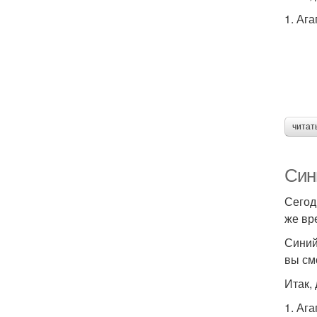
1. Аг
читат
Син
Сегод
же вр
Синий
вы см
Итак,
1. Аг