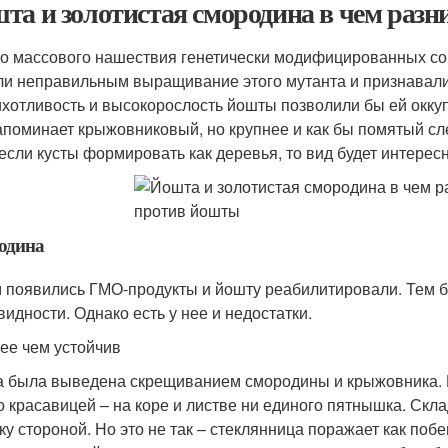
та и золотистая смородина в чем раз
о массового нашествия генетически модифицированных сор
ли неправильным выращивание этого мутанта и признавали 
хотливость и высокорослость йошты позволили бы ей окку
апоминает крыжовниковый, но крупнее и как бы помятый слег
 если кусты формировать как деревья, то вид будет интерес
одина
 появились ГМО-продукты и йошту реабилитировали. Тем 
видности. Однако есть у нее и недостатки.
лее чем устойчив
 была выведена скрещиванием смородины и крыжовника. И
о красавицей – на коре и листве ни единого пятнышка. Скл
ку стороной. Но это не так – стеклянница поражает как поб