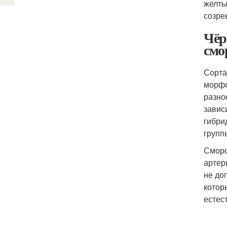
желты
созре
Чёр
смо
Сорта
морфо
разно
завис
гибри
групп
Сморо
артер
не до
котор
естес