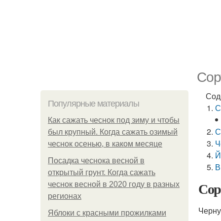
Сор
Сод
Популярные материалы
С
Как сажать чеснок под зиму и чтобы
С
был крупный. Когда сажать озимый
Ч
чеснок осенью, в каком месяце
Й
Посадка чеснока весной в
В
открытый грунт. Когда сажать
Сор
чеснок весной в 2020 году в разных
регионах
Черну
Яблоки с красными прожилками