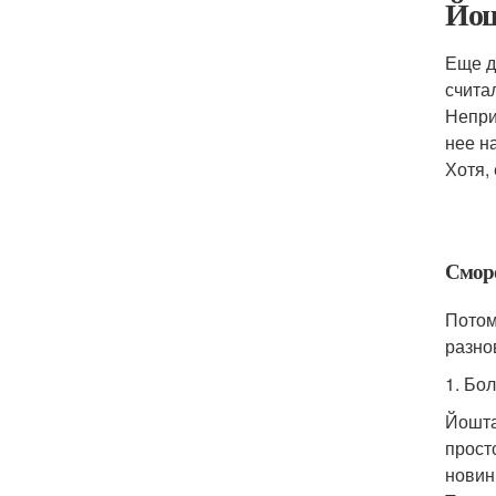
Йош
Еще д
счита
Непри
нее н
Хотя,
Смор
Потом
разно
1. Бо
Йошта
прост
новин