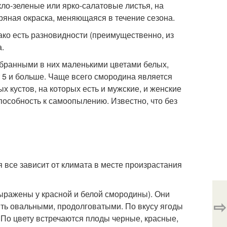
кло-зеленые или ярко-салатовые листья, на
ряная окраска, меняющаяся в течение сезона.
ко есть разновидности (преимущественно, из
а.
обранными в них маленькими цветами белых,
т 5 и больше. Чаще всего смородина является
 кустов, на которых есть и мужские, и женские
пособность к самоопылению. Известно, что без
я все зависит от климата в месте произрастания
ыражены у красной и белой смородины). Они
⇨
ть овальными, продолговатыми. По вкусу ягоды
 По цвету встречаются плоды черные, красные,