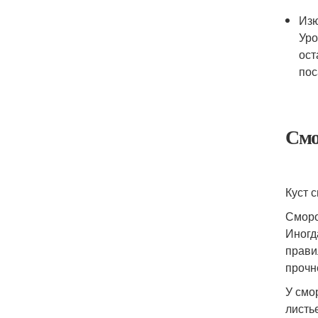
Изю
Уро
ост
пос
Смо
Куст 
Сморо
Иногд
прави
прочн
У смо
листь