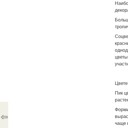
Наибо
декор
Больш
тропи
Соцве
красн
однод
цветы
участ
Цвете
Пик ц
расте
Форми
⇦
вырас
чаще 