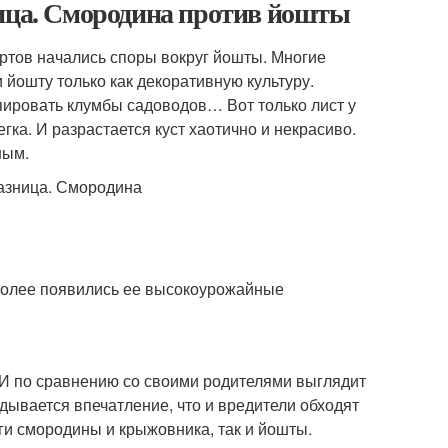
ница. Смородина против йошты
тов начались споры вокруг йошты. Многие
йошту только как декоративную культуру.
пировать клумбы садоводов… Вот только лист у
ка. И разрастается куст хаотично и некрасиво.
ным.
более появились ее высокоурожайные
 по сравнению со своими родителями выглядит
адывается впечатление, что и вредители обходят
еги смородины и крыжовника, так и йошты.