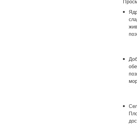
Просм
Ядр
сла
жив
поэ
Доб
обе
поз
мор
Сел
Пло
дос