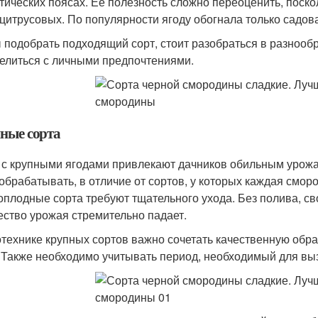
тических поясах. Ее полезность сложно переоценить, поск
 цитрусовых. По популярности ягоду обогнала только садова
 подобрать подходящий сорт, стоит разобраться в разнооб
елиться с личными предпочтениями.
ные сорта
 с крупными ягодами привлекают дачников обильным урожа
 обрабатывать, в отличие от сортов, у которых каждая смор
оплодные сорта требуют тщательного ухода. Без полива, с
ество урожая стремительно падает.
отехнике крупных сортов важно сочетать качественную обра
. Также необходимо учитывать период, необходимый для вы