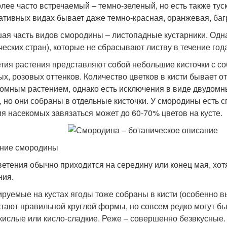
лее часто встречаемый – темно-зеленый, но есть также тус
ативных видах бывает даже темно-красная, оранжевая, баг
ая часть видов смородины – листопадные кустарники. Одна
ческих стран), которые не сбрасывают листву в течение год
тия растения представляют собой небольшие кисточки с с
ых, розовых оттенков. Количество цветков в кисти бывает о
омным растением, однако есть исключения в виде двудомных
, но они собраны в отдельные кисточки. У смородины есть с
ия насекомых завязаться может до 60-70% цветов на кусте.
ние смородины
ветения обычно приходится на середину или конец мая, хот
ния.
руемые на кустах ягоды тоже собраны в кисти (особенно в
тают правильной круглой формы, но совсем редко могут бы
кислые или кисло-сладкие. Реже – совершенно безвкусные.