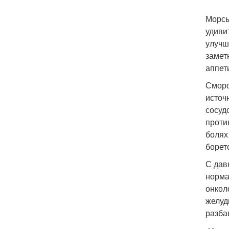
Морсы
удиви
улучш
замет
аппет
Сморо
источ
сосуд
проти
болях
борет
С дав
норма
онкол
желуд
разба