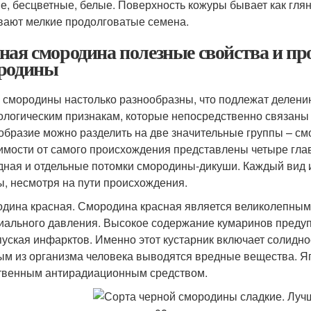
е, бесцветные, белые. Поверхность кожуры бывает как глян
вают мелкие продолговатые семена.
ная смородина полезные свойства и пр
родины
 смородины настолько разнообразны, что подлежат делени
логическим признакам, которые непосредственно связаны
образие можно разделить на две значительные группы – см
имости от самого происхождения представлены четыре глав
дная и отдельные потомки смородины-дикуши. Каждый вид
ы, несмотря на пути происхождения.
дина красная. Смородина красная является великолепным
иального давления. Высокое содержание кумаринов преду
пуская инфарктов. Именно этот кустарник включает солидн
ым из организма человека выводятся вредные вещества. Я
твенным антирадиационным средством.