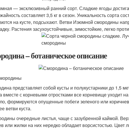
мная — эксклюзивный ранний сорт. Сладкие ягоды достигают
жайность составляет 3,5 кг в сезон. Уникальность сорта сос
аются на кусте, подсыхают. Ветви Изюмной смородины нап
адку. Растения засухоустойчивые, зимостойкие, легко прот
родина – ботаническое описание
смородины
дина представляет собой кусты и полукустарники до 1,5 ме
а вместе с корневыми отростками все корневище уходит на г
ло, формируются опущенные побеги зеленого или коричнево
ее ветви куста.
родины очередные листья, чаще с зазубренной каймой. Вер
ев или жилки на них нередко обладает ворсистостью. Цвет л