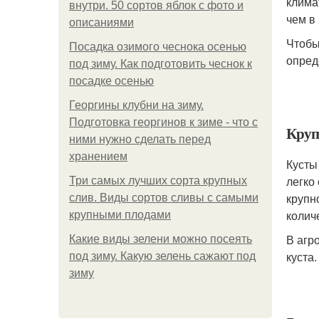
клима
внутри. 50 сортов яблок с фото и
чем в
описаниями
Чтобы
Посадка озимого чеснока осенью
опред
под зиму. Как подготовить чеснок к
посадке осенью
Георгины клубни на зиму.
Подготовка георгинов к зиме - что с
Круп
ними нужно сделать перед
хранением
Кусты
легко
Три самых лучших сорта крупных
крупн
слив. Виды сортов сливы с самыми
колич
крупными плодами
В агр
Какие виды зелени можно посеять
куста
под зиму. Какую зелень сажают под
зиму