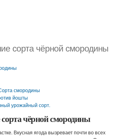
шие сорта чёрной смородины
ородины
 Сорта смородины
ротив йошты
чный урожайный сорт.
 сорта чёрной смородины
стке. Вкусная ягода вызревает почти во всех