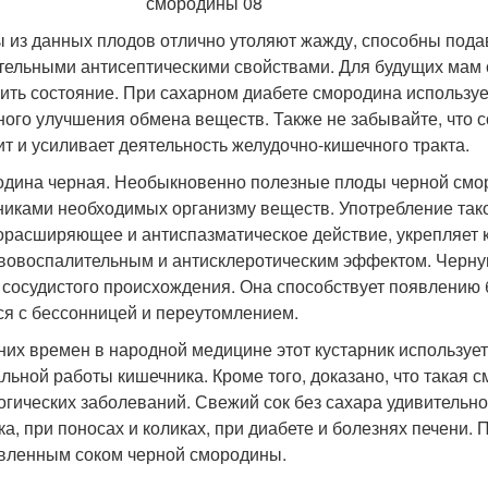
 из данных плодов отлично утоляют жажду, способны пода
тельными антисептическими свойствами. Для будущих мам с
ить состояние. При сахарном диабете смородина используе
ного улучшения обмена веществ. Также не забывайте, что 
ит и усиливает деятельность желудочно-кишечного тракта.
дина черная. Необыкновенно полезные плоды черной см
никами необходимых организму веществ. Употребление так
орасширяющее и антиспазматическое действие, укрепляет к
вовоспалительным и антисклеротическим эффектом. Черну
 сосудистого происхождения. Она способствует появлению б
ся с бессонницей и переутомлением.
них времен в народной медицине этот кустарник используе
льной работы кишечника. Кроме того, доказано, что такая 
огических заболеваний. Свежий сок без сахара удивительн
ка, при поносах и коликах, при диабете и болезнях печени.
вленным соком черной смородины.