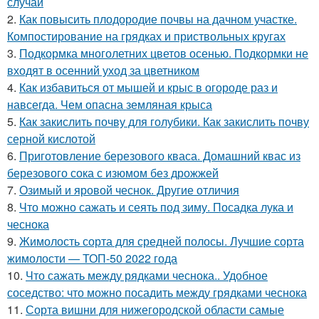
случаи
2.
Как повысить плодородие почвы на дачном участке.
Компостирование на грядках и приствольных кругах
3.
Подкормка многолетних цветов осенью. Подкормки не
входят в осенний уход за цветником
4.
Как избавиться от мышей и крыс в огороде раз и
навсегда. Чем опасна земляная крыса
5.
Как закислить почву для голубики. Как закислить почву
серной кислотой
6.
Приготовление березового кваса. Домашний квас из
березового сока с изюмом без дрожжей
7.
Озимый и яровой чеснок. Другие отличия
8.
Что можно сажать и сеять под зиму. Посадка лука и
чеснока
9.
Жимолость сорта для средней полосы. Лучшие сорта
жимолости — ТОП-50 2022 года
10.
Что сажать между рядками чеснока.. Удобное
соседство: что можно посадить между грядками чеснока
11.
Сорта вишни для нижегородской области самые