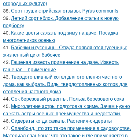
огородных культур)
38.
Сорт груши стрийская отзывы. Pyrus communis
39.
Летний сорт яблок. Добавление статьи в новую
подборку
40.
Какие цветы сажать под зиму на даче. Посадка
многолетников осенью
41.
Бабочки и гусеницы. Откуда появляются гусеницы:
жизненный цикл бабочек
42.
Гашеная известь применение на даче. Известь
гашеная – применение
43.
Твердотопливный котел для отопления частного
дома, как выбрать. Виды твердотопливных котлов для
отопления частного дома
44.
Сок березовый рецепты. Польза березового сока
45.
Многолетние астры подготовка к зиме. Зачем нужно
са жать астры осенью: преимущества и недостатки
46.
Сидераты когда сажать. Растения-сидераты
47.
Спанбонд, что это такое применение в садоводстве.
Материал спанбонд: что это такое и где применяется в