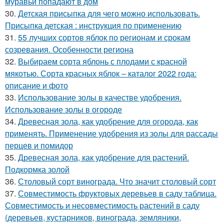
муравьи попадают в дом
30.
Детская присыпка для чего можно использовать.
Присыпка детская : инструкция по применению
31.
55 лучших сортов яблок по регионам и срокам
созревания. Особенности региона
32.
Выбираем сорта яблонь с плодами с красной
мякотью. Сорта красных яблок – каталог 2022 года:
описание и фото
33.
Использование золы в качестве удобрения.
Использование золы в огороде
34.
Древесная зола, как удобрение для огорода, как
применять. Применение удобрения из золы для рассады
перцев и помидор
35.
Древесная зола, как удобрение для растений.
Подкормка золой
36.
Столовый сорт винограда. Что значит столовый сорт
37.
Совместимость фруктовых деревьев в саду таблица.
Совместимость и несовместимость растений в саду
(деревьев, кустарников, винограда, земляники,