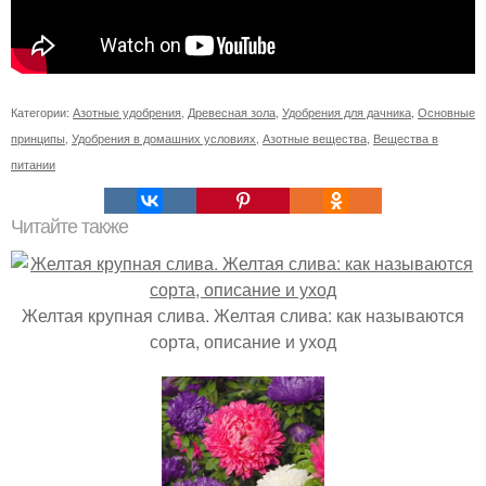
Категории:
Азотные удобрения
,
Древесная зола
,
Удобрения для дачника
,
Основные
принципы
,
Удобрения в домашних условиях
,
Азотные вещества
,
Вещества в
питании
Читайте также
Желтая крупная слива. Желтая слива: как называются
сорта, описание и уход