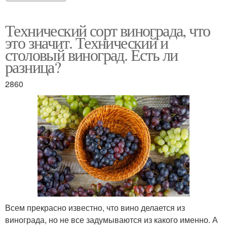
Технический сорт винограда, что
это значит. Технический и
Технический сорт
Сорта от а
столовый виноград. Есть ли
разница?
2860
Сорта для подмосковья
Самоплодные сорта
Ранние сорта
Промышленные сорта
Крупные сорта
Зимостойкие сорта
Всем прекрасно известно, что вино делается из
винограда, но не все задумываются из какого именно. А