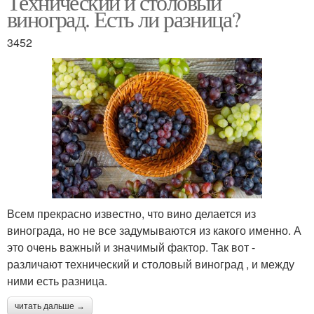
Технический и столовый
виноград. Есть ли разница?
3452
Универсальный сорт
Сорт из венгрии
Болезнестойкий сорт
Отличный сорт
Всем прекрасно известно, что вино делается из
Сорт для красного
Идеальный сорт
винограда, но не все задумываются из какого именно. А
это очень важный и значимый фактор. Так вот -
различают технический и столовый виноград , и между
ними есть разница.
Элитные сорта
Винные сорта
читать дальше →