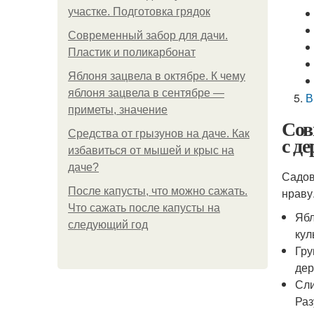
участке. Подготовка грядок
Современный забор для дачи.
Пластик и поликарбонат
Яблоня зацвела в октябре. К чему
яблоня зацвела в сентябре —
В
приметы, значение
Сов
Средства от грызунов на даче. Как
с д
избавиться от мышей и крыс на
даче?
Садов
После капусты, что можно сажать.
нраву
Что сажать после капусты на
Ябл
следующий год
кул
Гру
дер
Сли
Раз