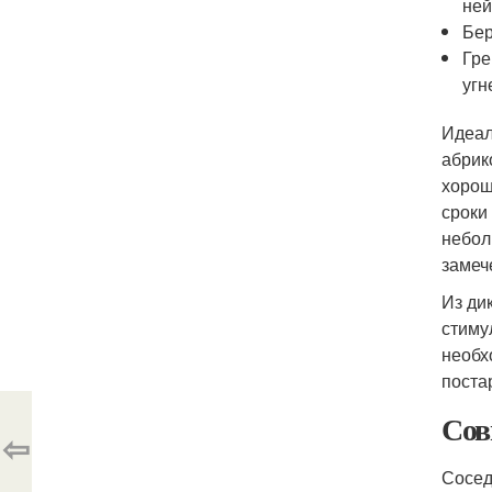
ней
Бер
Гре
угн
Идеал
абрик
хорош
сроки
небол
замеч
Из ди
стиму
необх
поста
Сов
⇦
Сосед