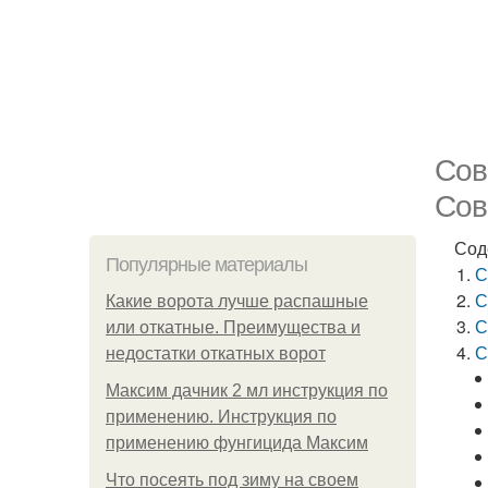
Сов
Сов
Сод
Популярные материалы
С
С
Какие ворота лучше распашные
С
или откатные. Преимущества и
С
недостатки откатных ворот
Максим дачник 2 мл инструкция по
применению. Инструкция по
применению фунгицида Максим
Что посеять под зиму на своем