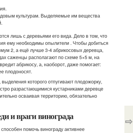
ия.
лодовым культурам. Выделяемые им вещества
й.
ся лишь с деревьями его вида. Дело в том, что
ния ему необходимы опылители . Чтобы добиться
мум 2, а ещё лучше 3-4 абрикосовых деревца,
дах саженцы располагают по схеме 5×5 м, на
вредит абрикосу, а, наоборот, даже помогает:
ее плодоносят.
, выделения которого отпугивают плодожорку,
быстро разрастающимися кустарниками деревце
мительно осваивая территорию, обязательно
ди и враги винограда
⇨
 способен помочь винограду активнее