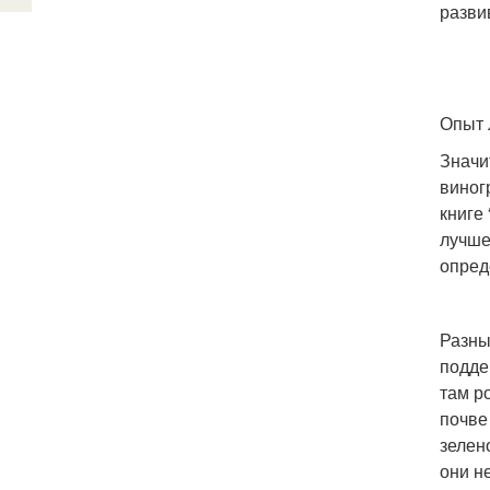
разви
Опыт 
Значи
виног
книге
лучше
опред
Разны
подде
там р
почве
зелен
они н