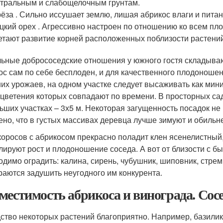
тральным и слабощелочным грунтам.
ёза . Сильно иссушает землю, лишая абрикос влаги и питан
цкий орех . Агрессивно настроен по отношению ко всем п
етают развитие корней расположенных поблизости растени
ьные добрососедские отношения у южного гостя складывают
ос сам по себе бесплоден, и для качественного плодоноше
их урожаев, на одном участке следует высаживать как мини
 цветения которых совпадают по времени. В просторных са
ьших участках – 3х5 м. Некоторая загущенность посадок не 
ено, что в густых массивах деревца лучше зимуют и обильн
коросов с абрикосом прекрасно поладит клен ясенелистный
лируют рост и плодоношение соседа. А вот от близости с 
одимо оградить: калина, сирень, чубушник, шиповник, стре
раются задушить неугодного им конкурента.
местимость абрикоса и винограда. Сосе
ство некоторых растений благоприятно. Например, базилик