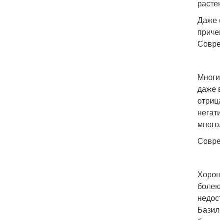
расте
Даже 
приче
Совре
Многи
даже 
отриц
негат
много
Совре
Хорош
болею
недос
Базил