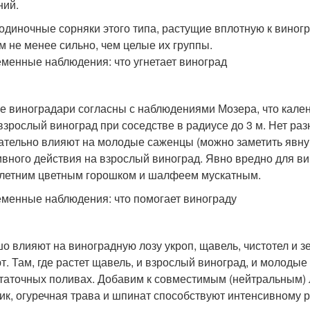
ний.
одиночные сорняки этого типа, растущие вплотную к виног
м не менее сильно, чем целые их группы.
менные наблюдения: что угнетает виноград
е виноградари согласны с наблюдениями Мозера, что кален
взрослый виноград при соседстве в радиусе до 3 м. Нет раз
ательно влияют на молодые саженцы (можно заметить явную 
ивного действия на взрослый виноград. Явно вредно для ви
летним цветным горошком и шалфеем мускатным.
менные наблюдения: что помогает винограду
о влияют на виноградную лозу укроп, щавель, чистотел и 
т. Там, где растет щавель, и взрослый виноград, и молоды
таточных поливах. Добавим к совместимым (нейтральным) 
ик, огуречная трава и шпинат способствуют интенсивному р