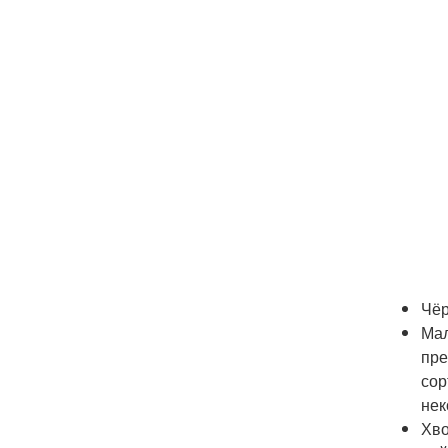
Чёр
Мал
пре
сор
нек
Хво