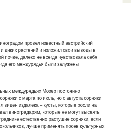
виноградом провел известный австрийский
 и диких растений и изложил свои выводы в
ой почве, далеко не всегда чувствовала себя
когда его междурядья были залужены
ольных междурядьях Мозер постоянно
орняки с марта по июль, но с августа сорняки
л виден издалека – кусты, которые росли на
овал виноградарям, которые не могут высеять
ограднике естественно растущие сорняки, если
локольчиков, лучше применять посев культурных