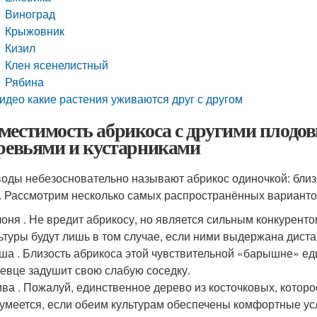
Виноград
Крыжовник
Кизил
Клен ясенелистный
Рябина
идео какие растения уживаются друг с другом
местимость абрикоса с другими плодо
еревьями и кустарниками
оды небезосновательно называют абрикос одиночкой: близо
. Рассмотрим несколько самых распространённых варианто
оня . Не вредит абрикосу, но является сильным конкурентом
ьтуры будут лишь в том случае, если ними выдержана дистан
ша . Близость абрикоса этой чувствительной «барышне» ед
евце задушит свою слабую соседку.
ва . Пожалуй, единственное дерево из косточковых, которо
умеется, если обеим культурам обеспечены комфортные ус