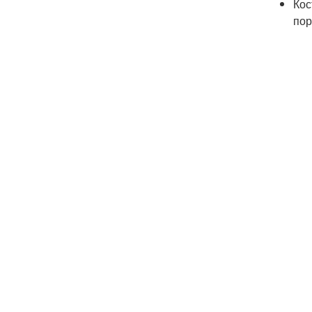
Кос
пор