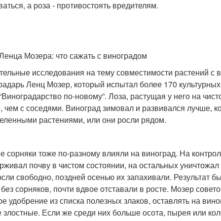
ваться, а роза - противостоять вредителям.
Ленца Мозера: что сажать с виноградом
тельные исследования на тему совместимости растений с 
радарь Ленц Мозер, который испытал более 170 культурных
 “Виноградарство по-новому”. Лоза, растущая у него на чист
, чем с соседями. Виноград зимовал и развивался лучше, 
еленными растениями, или они росли рядом.
е сорняки тоже по-разному влияли на виноград. На контр
рживал почву в чистом состоянии, на остальных уничтожал с
осли свободно, поздней осенью их запахивали. Результат бы
 без сорняков, почти вдвое отставали в росте. Мозер совет
ое удобрение из списка полезных злаков, оставлять на вин
е злостные. Если же среди них больше осота, пырея или ко