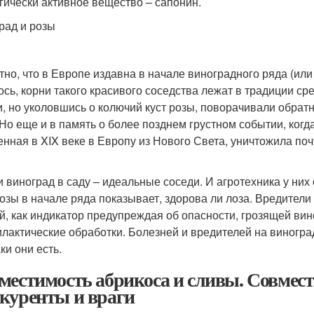
гически активное вещество – сапонин.
рад и розы
тно, что в Европе издавна в начале виноградного ряда (ил
ось, корни такого красивого соседства лежат в традиции с
и, но уколовшись о колючий куст розы, поворачивали обратн
 Но еще и в память о более позднем грустном событии, когд
енная в XIX веке в Европу из Нового Света, уничтожила по
и виноград в саду – идеальные соседи. И агротехника у них
розы в начале ряда показывает, здорова ли лоза. Вредители
й, как индикатор предупреждая об опасности, грозящей вин
лактические обработки. Болезней и вредителей на виногра
ки они есть.
местимость абрикоса и сливы. Совмест
куренты и враги