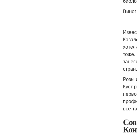
биоло
Виног
Извес
Казал
хотел
тоже.
занес
стран.
Розы 
Куст 
перво
профи
все-та
Сов
Кон